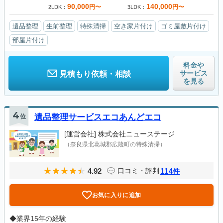
90,000
140,000
円〜
円〜
2LDK
3LDK
遺品整理
生前整理
特殊清掃
空き家片付け
ゴミ屋敷片付け
部屋片付け
料金や
サービス
見積もり依頼・相談
を見る
4
位
遺品整理サービスエコあんどエコ
[運営会社]
株式会社ニューステージ
（奈良県北葛城郡広陵町の特殊清掃）
4.92
114
口コミ・評判
件
お気に入りに追加
◆業界15年の経験