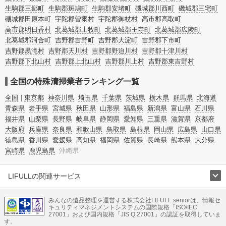
生駒郡三郷町
生駒郡斑鳩町
生駒郡安堵町
磯城郡川西町
磯城郡三宅町
磯城郡田原本町
宇陀郡曽爾村
宇陀郡御杖村
高市郡高取町
高市郡明日香村
北葛城郡上牧町
北葛城郡王寺町
北葛城郡広陵町
北葛城郡河合町
吉野郡吉野町
吉野郡大淀町
吉野郡下市町
吉野郡黒滝村
吉野郡天川村
吉野郡野迫川村
吉野郡十津川村
吉野郡下北山村
吉野郡上北山村
吉野郡川上村
吉野郡東吉野村
全国の特殊清掃業者ランキング一覧
全国
東京都
神奈川県
埼玉県
千葉県
茨城県
栃木県
群馬県
北海道
青森県
岩手県
宮城県
秋田県
山形県
福島県
新潟県
富山県
石川県
福井県
山梨県
長野県
岐阜県
静岡県
愛知県
三重県
滋賀県
京都府
大阪府
兵庫県
奈良県
和歌山県
鳥取県
島根県
岡山県
広島県
山口県
徳島県
香川県
愛媛県
高知県
福岡県
佐賀県
長崎県
熊本県
大分県
宮崎県
鹿児島県
沖縄県
LIFULLの関連サービス
LIFULLのサービス
みんなの遺品整理を運営する株式会社LIFULL seniorは、情報セ
不動産・住宅
引越し
老人ホーム
地方創生
ママの就労支援
キュリティマネジメントシステムの国際規格「ISO/IEC
不動産クラウドファンディング
遺品整理
老後の暮らし情報
27001」および国内規格「JIS Q 27001」の認証を取得していま
農業技術
す。