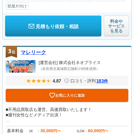
部屋片付け
料金や
サービス
見積もり依頼・相談
を見る
3
位
マレリーク
[運営会社]
株式会社ネオプライス
（奈良県北葛城郡広陵町の特殊清掃）
4.87
183
口コミ・評判
件
お気に入りに追加
■不用品買取店も運営。高価買取いたします！
■週刊女性などメディア出演！
...
基本料金
30,000
60,000
円〜
円〜
1K
1LDK