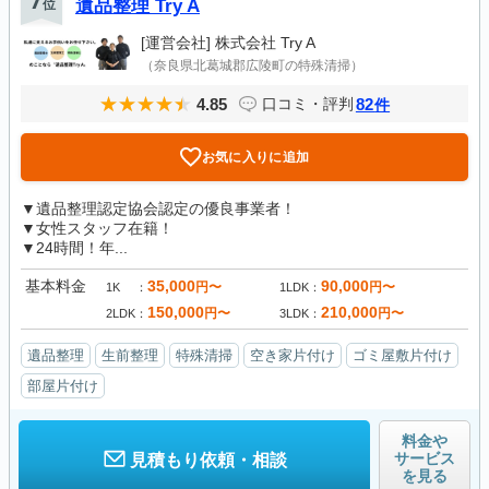
7
位
遺品整理 Try A
[運営会社]
株式会社 Try A
（奈良県北葛城郡広陵町の特殊清掃）
4.85
82
口コミ・評判
件
お気に入りに追加
▼遺品整理認定協会認定の優良事業者！
▼女性スタッフ在籍！
▼24時間！年...
基本料金
35,000
90,000
円〜
円〜
1K
1LDK
150,000
210,000
円〜
円〜
2LDK
3LDK
遺品整理
生前整理
特殊清掃
空き家片付け
ゴミ屋敷片付け
部屋片付け
料金や
サービス
見積もり依頼・相談
を見る