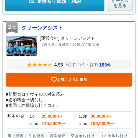
サービス
見積もり依頼・相談
を見る
2
位
クリーンアシスト
[運営会社]
クリーンアシスト
（奈良県北葛城郡広陵町の特殊清掃）
4.93
185
口コミ・評判
件
お気に入りに追加
■新型コロナウイルス対策済み
■追加料金一切なし
■水回りの掃除も料金コミ...
基本料金
35,000
90,000
円〜
円〜
1K
1LDK
140,000
190,000
円〜
円〜
2LDK
3LDK
遺品整理
生前整理
特殊清掃
空き家片付け
ゴミ屋敷片付け