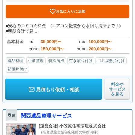
お気に入りに追加
■安心のコミコミ料金 (エアコン撤去から水回り清掃まで！)
■明朗会計で見...
基本料金
35,000
100,000
円〜
円〜
1K
1LDK
150,000
200,000
円〜
円〜
2LDK
3LDK
遺品整理
生前整理
特殊清掃
空き家片付け
ゴミ屋敷片付け
部屋片付け
料金や
サービス
見積もり依頼・相談
を見る
6
位
関西遺品整理サービス
[運営会社]
小笠原住宅環境株式会社
（奈良県北葛城郡広陵町の特殊清掃）