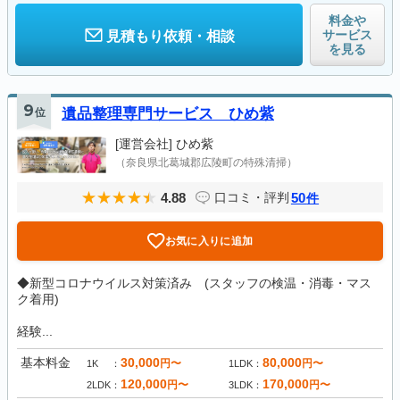
料金や
サービス
見積もり依頼・相談
を見る
9
位
遺品整理専門サービス ひめ紫
[運営会社]
ひめ紫
（奈良県北葛城郡広陵町の特殊清掃）
4.88
50
口コミ・評判
件
お気に入りに追加
◆新型コロナウイルス対策済み (スタッフの検温・消毒・マス
ク着用)
経験...
基本料金
30,000
80,000
円〜
円〜
1K
1LDK
120,000
170,000
円〜
円〜
2LDK
3LDK