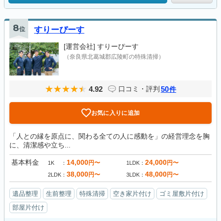
8
位
すりーぴーす
[運営会社]
すりーぴーす
（奈良県北葛城郡広陵町の特殊清掃）
4.92
50
口コミ・評判
件
お気に入りに追加
「人との縁を原点に、関わる全ての人に感動を」の経営理念を胸
に、清潔感や立ち...
基本料金
14,000
24,000
円〜
円〜
1K
1LDK
38,000
48,000
円〜
円〜
2LDK
3LDK
遺品整理
生前整理
特殊清掃
空き家片付け
ゴミ屋敷片付け
部屋片付け