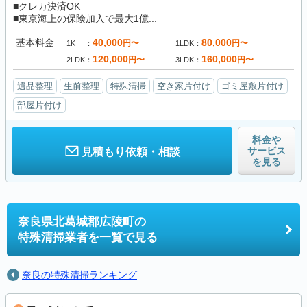
■クレカ決済OK
■東京海上の保険加入で最大1億...
基本料金
40,000
80,000
円〜
円〜
1K
1LDK
120,000
160,000
円〜
円〜
2LDK
3LDK
遺品整理
生前整理
特殊清掃
空き家片付け
ゴミ屋敷片付け
部屋片付け
料金や
サービス
見積もり依頼・相談
を見る
奈良県北葛城郡広陵町の
特殊清掃業者を一覧で見る
奈良の特殊清掃ランキング