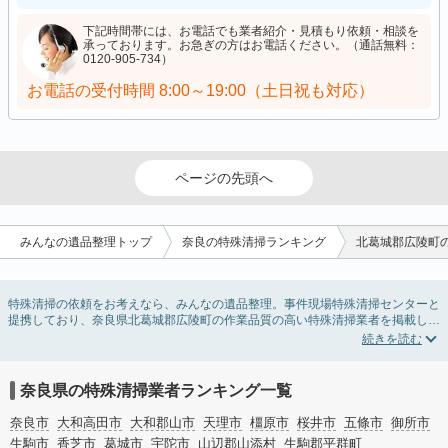
下記時間帯には、お電話でも業者紹介・見積もり依頼・相談を
承っております。お急ぎの方はお電話ください。（通話無料：
0120-905-734）
お電話の受付時間
8:00～19:00（土日祝も対応）
ページの先頭へ
みんなの遺品整理トップ
奈良の特殊清掃ランキング
北葛城郡広陵町
特殊清掃の依頼をお考えなら、みんなの遺品整理。事件現場特殊清掃センターと
提携しており、奈良県北葛城郡広陵町の作業品質の高い特殊清掃業者を掲載して
います。孤独死・孤立死に伴う不用品の処分・回収・引き取りから、事件・事
故・自殺現場などの血液や体液の除去、ハエやウジなどの害虫駆除まで対応して
います。奈良県北葛城郡広陵町の特殊清掃の料金相場情報だけで業者を決められ
ない場合はリフォームによる原状回復・オゾン脱臭機による腐敗臭などの臭いの
奈良県の特殊清掃業者ランキング一覧
脱臭・消臭サービスなど絞り込み条件を利用し検索してみましょう。
また故人のご遺族だけでなく不動産管理会社様やオーナー様(賃貸家主様)、行政
奈良市
大和高田市
大和郡山市
天理市
橿原市
桜井市
五條市
御所市
のご担当者様でも相談できます。
生駒市
香芝市
葛城市
宇陀市
山辺郡山添村
生駒郡平群町