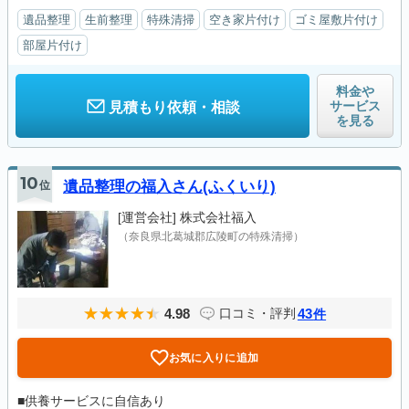
遺品整理
生前整理
特殊清掃
空き家片付け
ゴミ屋敷片付け
部屋片付け
料金や
サービス
見積もり依頼・相談
を見る
10
位
遺品整理の福入さん(ふくいり)
[運営会社]
株式会社福入
（奈良県北葛城郡広陵町の特殊清掃）
4.98
43
口コミ・評判
件
お気に入りに追加
■供養サービスに自信あり