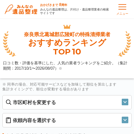
8
おかげさまで
周年
みんなの遺品整理は、片付け・遺品整理業者の検索
サイトです
メニュー
奈良県北葛城郡広陵町の
特殊清掃業者
おすすめランキング
10
TOP
口コミ数・評価を基準にした、人気の業者ランキングをご紹介。（集計
期間：2017/10/1〜
2026/08/07
）
※
※ 同率の場合、対応可能サービスなどを加味して順位を算出します
集計タイミングで、順位が変動する場合があります
市区町村を変更する
依頼内容を選択する