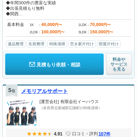
◆年間300件の豊富な実績
◆出張見積もり無料
◆関西...
基本料金
40,000
70,000
円〜
円〜
1K
1LDK
100,000
150,000
円〜
円〜
2LDK
3LDK
遺品整理
生前整理
特殊清掃
空き家片付け
部屋片付け
料金や
サービス
見積もり依頼・相談
を見る
5
位
メモリアルサポート
[運営会社]
有限会社イーハウス
（奈良県北葛城郡広陵町の特殊清掃）
4.91
107
口コミ・評判
件