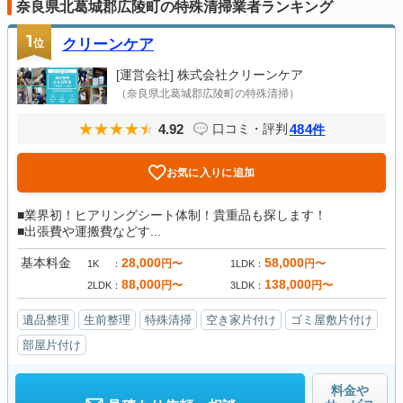
奈良県北葛城郡広陵町の特殊清掃業者ランキング
1
位
クリーンケア
[運営会社]
株式会社クリーンケア
（奈良県北葛城郡広陵町の特殊清掃）
4.92
484
口コミ・評判
件
お気に入りに追加
■業界初！ヒアリングシート体制！貴重品も探します！
■出張費や運搬費などす...
基本料金
28,000
58,000
円〜
円〜
1K
1LDK
88,000
138,000
円〜
円〜
2LDK
3LDK
遺品整理
生前整理
特殊清掃
空き家片付け
ゴミ屋敷片付け
部屋片付け
料金や