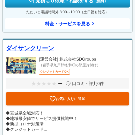
見積もり依頼・相談をする
（無料）
ただいま電話時間外 8:00～19:00（土日祝も対応）
料金・サービスを見る
ダイサンクリーン
[運営会社]
株式会社SDGroups
（岩手県九戸郡軽米町の部屋片付け）
クレジットカードOK
ー
口コミ・評判
0件
お気に入りに追加
◆宮城県全域対応！
◆地域最安値でサービス提供挑戦中！
◆新型コロナ対策済
◆クレジットカード...