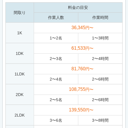
料金の目安
間取り
作業人数
作業時間
36,345
円〜
1K
1
〜
2
名
1
〜
3
時間
61,533
円〜
1DK
2
〜
3
名
2
〜
4
時間
81,760
円〜
1LDK
2
〜
4
名
2
〜
6
時間
108,755
円〜
2DK
2
〜
5
名
2
〜
6
時間
139,550
円〜
2LDK
3
〜
6
名
3
〜
8
時間