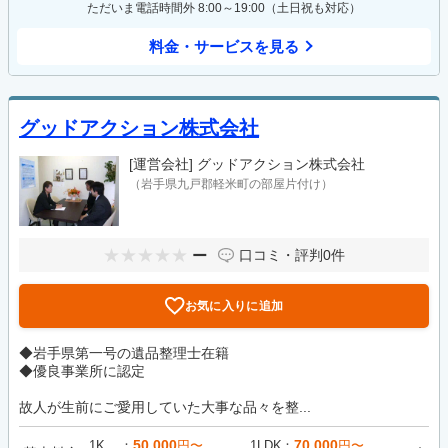
ただいま電話時間外 8:00～19:00（土日祝も対応）
料金・サービスを見る
グッドアクション株式会社
[運営会社]
グッドアクション株式会社
（岩手県九戸郡軽米町の部屋片付け）
ー
口コミ・評判
0件
お気に入りに追加
◆岩手県第一号の遺品整理士在籍
◆優良事業所に認定
故人が生前にご愛用していた大事な品々を整...
50,000
70,000
1K
円〜
1LDK
円〜