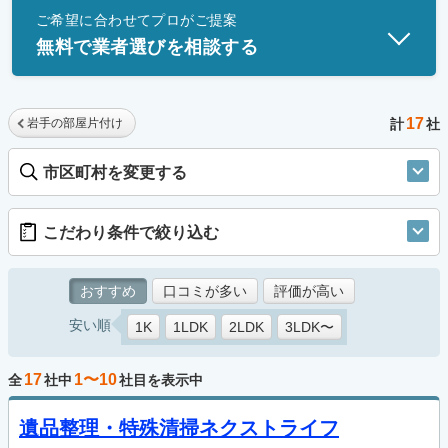
ご希望に合わせてプロがご提案
士」資格を持つ事業者のみ掲載しています。
無料で業者選びを相談する
17
岩手の部屋片付け
計
社
市区町村を変更する
こだわり条件で絞り込む
おすすめ
口コミが多い
評価が高い
安い順
1K
1LDK
2LDK
3LDK〜
17
1〜10
全
社中
社目を表示中
遺品整理・特殊清掃ネクストライフ