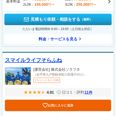
基本料金
150,000
250,000
2LDK
円〜
3LDK
円〜
見積もり依頼・相談をする
（無料）
ただいま電話時間外 8:00～19:00（土日祝も対応）
料金・サービスを見る
スマイルライフそらふね
[運営会社]
株式会社ソラフネ
（岩手県九戸郡軽米町の部屋片付け）
クレジットカードOK
4.91
11
口コミ・評判
件
お気に入りに追加