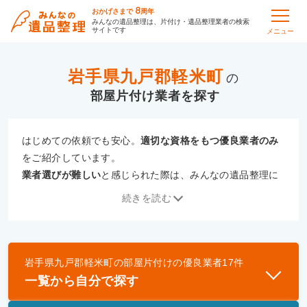
8
おかげさまで
周年
みんなの遺品整理は、片付け・遺品整理業者の検索
サイトです
メニュー
岩手県九戸郡軽米町
の
部屋片付け
はじめての依頼でも安心。
適切な資格をもつ優良業者のみ
をご紹介しています。
業者選びが難しい
と感じられた際は、みんなの遺品整理に
ご相談ください。
続きを読む
専門の相談員が、
あなたにぴったりな業者をご提案
いたし
ます。
岩手県九戸郡軽米町
の
部屋片付け
の優良業者
17
件
優良業者とは
一覧から自分で探す
一般財団法人遺品整理認定協会、および一般社団法
人事件現場特殊清掃センターと提携し、「遺品整理