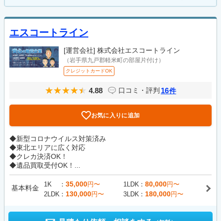
エスコートライン
[運営会社]
株式会社エスコートライン
（岩手県九戸郡軽米町の部屋片付け）
クレジットカードOK
4.88
16
口コミ・評判
件
お気に入りに追加
◆新型コロナウイルス対策済み
◆東北エリアに広く対応
◆クレカ決済OK！
◆遺品買取受付OK！...
35,000
80,000
1K
円〜
1LDK
円〜
基本料金
130,000
180,000
2LDK
円〜
3LDK
円〜