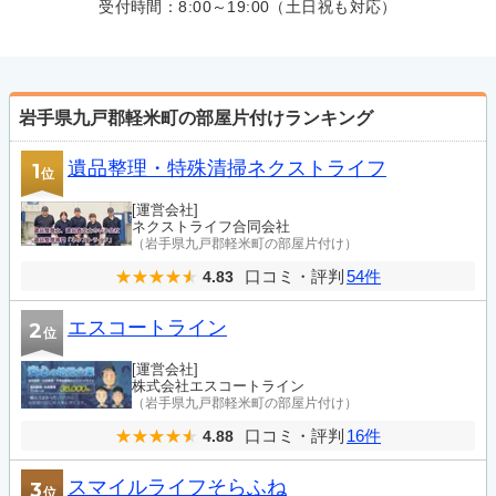
受付時間：
8:00～19:00（土日祝も対応）
岩手県九戸郡軽米町の部屋片付けランキング
遺品整理・特殊清掃ネクストライフ
1
位
[運営会社]
ネクストライフ合同会社
（岩手県九戸郡軽米町の部屋片付け）
口コミ・評判
54件
4.83
エスコートライン
2
位
[運営会社]
株式会社エスコートライン
（岩手県九戸郡軽米町の部屋片付け）
口コミ・評判
16件
4.88
スマイルライフそらふね
3
位