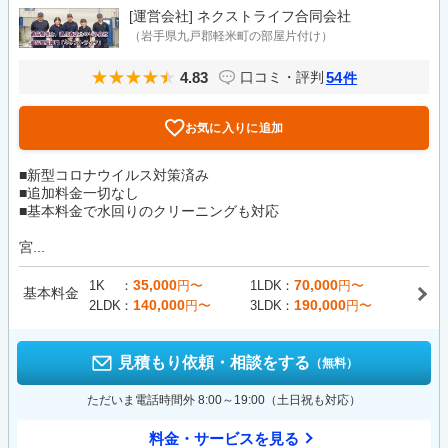
[運営会社]
ネクストライフ合同会社
（岩手県九戸郡軽米町の部屋片付け）
4.83
54
口コミ・評判
件
お気に入りに追加
■新型コロナウイルス対策済み
■追加料金一切なし
■基本料金で水回りのクリーニングも対応
宮...
35,000
70,000
1K
円〜
1LDK
円〜
基本料金
140,000
190,000
2LDK
円〜
3LDK
円〜
見積もり依頼・相談をする
（無料）
ただいま電話時間外 8:00～19:00（土日祝も対応）
料金・サービスを見る