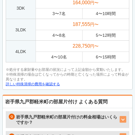
164,000
円〜
3DK
3
〜
7
名
4
〜
10
時間
187,555
円〜
3LDK
4
〜
8
名
5
〜
12
時間
228,750
円〜
4LDK
4
〜
10
名
6
〜
15
時間
※処分する家財量やお部屋の状況によって上記金額から変動いたします。
※特殊清掃の場合は亡くなってからの時期と亡くなった場所によって料金が
異なります。
詳しい特殊清掃の費用を確認する
岩手県九戸郡軽米町の部屋片付け
よくある質問
岩手県九戸郡軽米町の部屋片付けの料金相場はいくら
ですか？