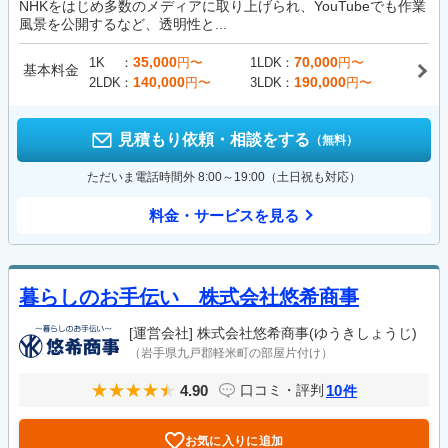
NHKをはじめ多数のメディアに取り上げられ、YouTubeでも作業
風景を公開するなど、透明性と...
35,000
70,000
1K
円〜
1LDK
円〜
基本料金
140,000
190,000
2LDK
円〜
3LDK
円〜
見積もり依頼・相談をする
（無料）
ただいま電話時間外 8:00～19:00（土日祝も対応）
料金・サービスを見る
暮らしのお手伝い 株式会社悠希商事
[運営会社]
株式会社悠希商事(ゆうきしょうじ)
（岩手県九戸郡軽米町の部屋片付け）
4.90
10
口コミ・評判
件
お気に入りに追加