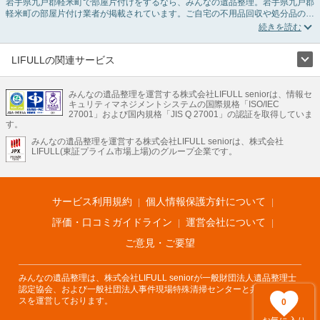
岩手県九戸郡軽米町で部屋片付けをするなら、みんなの遺品整理。岩手県九戸郡
軽米町の部屋片付け業者が掲載されています。ご自宅の不用品回収や処分品の仕
分け、貴重品の捜索などの依頼ができます。岩手県九戸郡軽米町の部屋片付けの
料金相場情報だけで業者を決められない場合は、不用品の買取、ハウスクリーニ
ング、女性スタッフ対応など、希望のオプションサービスで絞り込み条件を利用
し検索してみましょう。部屋片付けはいつか着手しようと思っていると、ついつ
LIFULLの関連サービス
い後回しになってしまいますが、不用品だと思っていたものに思わぬ買取額が付
LIFULLのサービス
いていることもあります。
ご自分で無理なくできる片付け方法やご実家の片付けノウハウもお届けしていま
みんなの遺品整理を運営する株式会社LIFULL seniorは、情報セ
不動産・住宅
引越し
老人ホーム
地方創生
ママの就労支援
キュリティマネジメントシステムの国際規格「ISO/IEC
すので、ぜひあわせてご覧ください。
不動産クラウドファンディング
遺品整理
老後の暮らし情報
27001」および国内規格「JIS Q 27001」の認証を取得していま
農業技術
す。
みんなの遺品整理を運営する株式会社LIFULL seniorは、株式会社
LIFULL HOME'Sのサービス
LIFULL(東証プライム市場上場)のグループ企業です。
不動産・住宅
マンション
一戸建て
注文住宅
リノベーション
不動産査定
マンション専門売却査定
不動産投資
アドバイザー
住まいの窓口
住宅ローン
住まいインデックス
プライスマップ
不動産アーカイブ
空き家バンク
家賃相場
不動産会社
まちむすび
サービス利用規約
個人情報保護方針について
不動産用語集
住まいのお役立ち情報
LIFULL HOME'S PRESS
DIY Mag
アプリ
不動産データ
不動産転職
評価・口コミガイドライン
運営会社について
ご意見・ご要望
みんなの遺品整理は、株式会社LIFULL seniorが一般財団法人遺品整理士
認定協会、および一般社団法人事件現場特殊清掃センターと共同でサービ
スを運営しております。
0