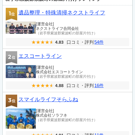
遺品整理・特殊清掃ネクストライフ
1
位
[運営会社]
ネクストライフ合同会社
（岩手県紫波郡紫波町の部屋片付け）
口コミ・評判
54件
4.83
エスコートライン
2
位
[運営会社]
株式会社エスコートライン
（岩手県紫波郡紫波町の部屋片付け）
口コミ・評判
16件
4.88
スマイルライフそらふね
3
位
[運営会社]
株式会社ソラフネ
（岩手県紫波郡紫波町の部屋片付け）