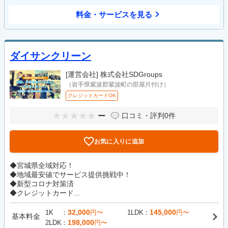
料金・サービスを見る
ダイサンクリーン
[運営会社]
株式会社SDGroups
（岩手県紫波郡紫波町の部屋片付け）
クレジットカードOK
ー
口コミ・評判
0件
お気に入りに追加
◆宮城県全域対応！
◆地域最安値でサービス提供挑戦中！
◆新型コロナ対策済
◆クレジットカード...
32,000
145,000
1K
円〜
1LDK
円〜
基本料金
198,000
2LDK
円〜