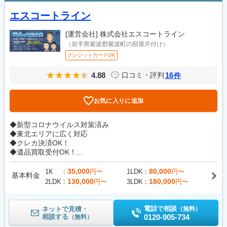
エスコートライン
[運営会社]
株式会社エスコートライン
（岩手県紫波郡紫波町の部屋片付け）
クレジットカードOK
4.88
16
口コミ・評判
件
お気に入りに追加
◆新型コロナウイルス対策済み
◆東北エリアに広く対応
◆クレカ決済OK！
◆遺品買取受付OK！...
35,000
80,000
1K
円〜
1LDK
円〜
基本料金
130,000
180,000
2LDK
円〜
3LDK
円〜
電話で相談
ネットで見積・
（無料）
相談する
0120-905-734
（無料）