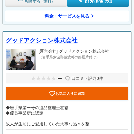
相談する
0120-905-734
（無料）
料金・サービスを見る
グッドアクション株式会社
[運営会社]
グッドアクション株式会社
（岩手県紫波郡紫波町の部屋片付け）
ー
口コミ・評判
0件
お気に入りに追加
◆岩手県第一号の遺品整理士在籍
◆優良事業所に認定
故人が生前にご愛用していた大事な品々を整...