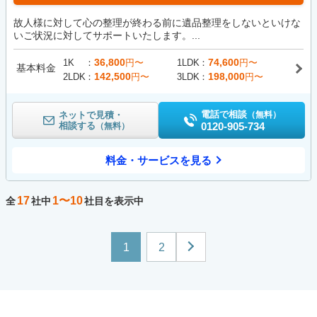
故人様に対して心の整理が終わる前に遺品整理をしないといけな
いご状況に対してサポートいたします。...
36,800
74,600
1K
円〜
1LDK
円〜
基本料金
142,500
198,000
2LDK
円〜
3LDK
円〜
電話で相談
ネットで見積・
（無料）
相談する
0120-905-734
（無料）
料金・サービスを見る
17
1〜10
全
社中
社目を表示中
1
2