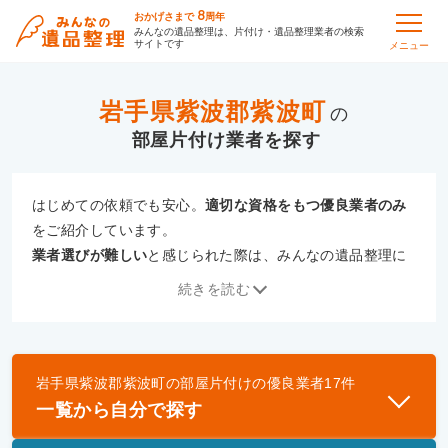
8
おかげさまで
周年
みんなの遺品整理は、片付け・遺品整理業者の検索
サイトです
メニュー
岩手県紫波郡紫波町
の
部屋片付け
はじめての依頼でも安心。
適切な資格をもつ優良業者のみ
をご紹介しています。
業者選びが難しい
と感じられた際は、みんなの遺品整理に
ご相談ください。
続きを読む
専門の相談員が、
あなたにぴったりな業者をご提案
いたし
ます。
岩手県紫波郡紫波町
の
部屋片付け
の優良業者
17
件
優良業者とは
一覧から自分で探す
一般財団法人遺品整理認定協会、および一般社団法
人事件現場特殊清掃センターと提携し、「遺品整理