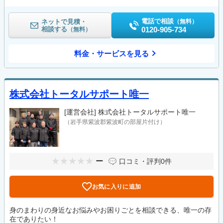
電話で相談
ネットで見積・
（無料）
相談する
0120-905-734
（無料）
料金・サービスを見る
株式会社トータルサポート唯一
[運営会社]
株式会社トータルサポート唯一
（岩手県紫波郡紫波町の部屋片付け）
ー
口コミ・評判
0件
お気に入りに追加
身のまわりの身近なお悩みやお困りごとを相談できる、唯一の存
在でありたい！