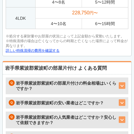
4
〜
8
名
5
〜
12
時間
228,750
円〜
4LDK
4
〜
10
名
6
〜
15
時間
※処分する家財量やお部屋の状況によって上記金額から変動いたします。
※特殊清掃の場合は亡くなってからの時期と亡くなった場所によって料金が
異なります。
詳しい特殊清掃の費用を確認する
岩手県紫波郡紫波町の部屋片付け
よくある質問
岩手県紫波郡紫波町の部屋片付けの料金相場はいくら
ですか？
岩手県紫波郡紫波町の安い業者はどこですか？
岩手県紫波郡紫波町の人気業者はどこですか？安心し
て依頼できますか？