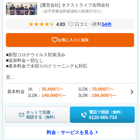
[運営会社]
ネクストライフ合同会社
（岩手県紫波郡紫波町の部屋片付け）
4.83
54
口コミ・評判
件
お気に入りに追加
■新型コロナウイルス対策済み
■追加料金一切なし
■基本料金で水回りのクリーニングも対応
宮...
35,000
70,000
1K
円〜
1LDK
円〜
基本料金
140,000
190,000
2LDK
円〜
3LDK
円〜
電話で相談
ネットで見積・
（無料）
相談する
0120-905-734
（無料）
料金・サービスを見る