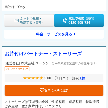
当社は「Only ...
電話で相談
ネットで見積・
（無料）
相談する
0120-905-734
（無料）
料金・サービスを見る
お片付けパートナー・ストーリーズ
[運営会社]
株式会社 ユーシン
（岩手県紫波郡紫波町の部屋片付け）
クレジットカードOK
5.00
1
口コミ・評判
件
お気に入りに追加
ストーリーズは茨城県内全域で生前整理、遺品整理、特殊清掃、
ごみ屋敷、空き家片付け、ハウスクリー...