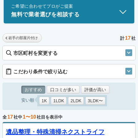
ご希望に合わせてプロがご提案
士」資格を持つ事業者のみ掲載しています。
無料で業者選びを相談する
17
岩手の部屋片付け
計
社
市区町村を変更する
こだわり条件で絞り込む
おすすめ
口コミが多い
評価が高い
安い順
1K
1LDK
2LDK
3LDK〜
17
1〜10
全
社中
社目を表示中
遺品整理・特殊清掃ネクストライフ