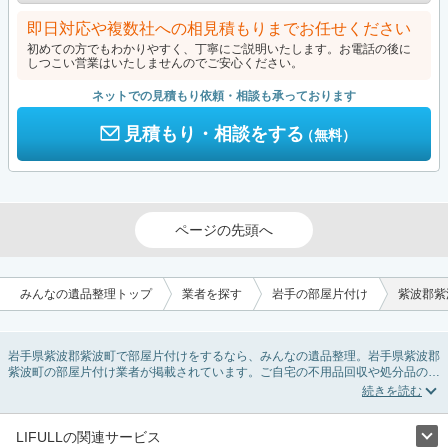
即日対応や複数社への相見積もりまでお任せください
初めての方でもわかりやすく、丁寧にご説明いたします。お電話の後に
しつこい営業はいたしませんのでご安心ください。
ネットでの見積もり依頼・相談も承っております
見積もり・相談をする
（無料）
ページの先頭へ
みんなの遺品整理トップ
業者を探す
岩手の部屋片付け
紫波郡紫
岩手県紫波郡紫波町で部屋片付けをするなら、みんなの遺品整理。岩手県紫波郡
紫波町の部屋片付け業者が掲載されています。ご自宅の不用品回収や処分品の仕
分け、貴重品の捜索などの依頼ができます。岩手県紫波郡紫波町の部屋片付けの
料金相場情報だけで業者を決められない場合は、不用品の買取、ハウスクリーニ
ング、女性スタッフ対応など、希望のオプションサービスで絞り込み条件を利用
し検索してみましょう。部屋片付けはいつか着手しようと思っていると、ついつ
LIFULLの関連サービス