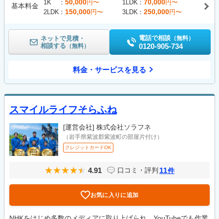
50,000
70,000
1K
円〜
1LDK
円〜
基本料金
150,000
250,000
2LDK
円〜
3LDK
円〜
電話で相談
ネットで見積・
（無料）
相談する
0120-905-734
（無料）
料金・サービスを見る
スマイルライフそらふね
[運営会社]
株式会社ソラフネ
（岩手県紫波郡紫波町の部屋片付け）
クレジットカードOK
4.91
11
口コミ・評判
件
お気に入りに追加
NHKをはじめ多数のメディアに取り上げられ、YouTubeでも作業