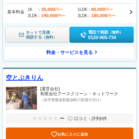
35,000
80,000
1K
円〜
1LDK
円〜
基本料金
140,000
180,000
2LDK
円〜
3LDK
円〜
電話で相談
ネットで見積・
（無料）
相談する
0120-905-734
（無料）
料金・サービスを見る
空とぶきりん
[運営会社]
有限会社アースクリーン・ネットワーク
（岩手県紫波郡紫波町の部屋片付け）
ー
口コミ・評判
0件
お気に入りに追加