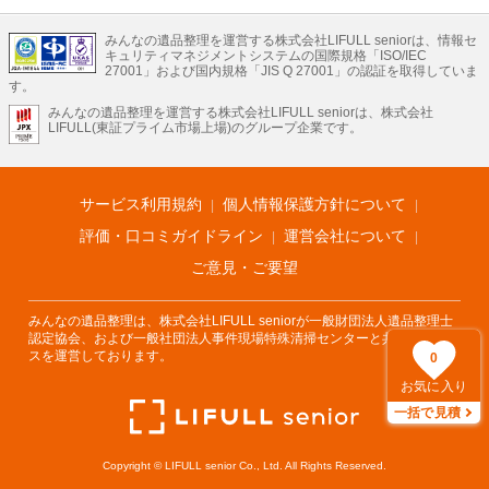
い後回しになってしまいますが、不用品だと思っていたものに思わぬ買取額が付
LIFULLのサービス
いていることもあります。
ご自分で無理なくできる片付け方法やご実家の片付けノウハウもお届けしていま
みんなの遺品整理を運営する株式会社LIFULL seniorは、情報セ
不動産・住宅
引越し
老人ホーム
地方創生
ママの就労支援
キュリティマネジメントシステムの国際規格「ISO/IEC
すので、ぜひあわせてご覧ください。
不動産クラウドファンディング
遺品整理
老後の暮らし情報
27001」および国内規格「JIS Q 27001」の認証を取得していま
農業技術
す。
みんなの遺品整理を運営する株式会社LIFULL seniorは、株式会社
LIFULL HOME'Sのサービス
LIFULL(東証プライム市場上場)のグループ企業です。
不動産・住宅
マンション
一戸建て
注文住宅
リノベーション
不動産査定
マンション専門売却査定
不動産投資
アドバイザー
住まいの窓口
住宅ローン
住まいインデックス
プライスマップ
不動産アーカイブ
空き家バンク
家賃相場
不動産会社
まちむすび
サービス利用規約
個人情報保護方針について
不動産用語集
住まいのお役立ち情報
LIFULL HOME'S PRESS
DIY Mag
アプリ
不動産データ
不動産転職
評価・口コミガイドライン
運営会社について
ご意見・ご要望
みんなの遺品整理は、株式会社LIFULL seniorが一般財団法人遺品整理士
認定協会、および一般社団法人事件現場特殊清掃センターと共同でサービ
スを運営しております。
0
お気に入り
一括で見積
Copyright © LIFULL senior Co., Ltd. All Rights Reserved.