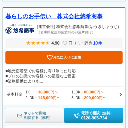
暮らしのお手伝い 株式会社悠希商事
[運営会社]
株式会社悠希商事(ゆうきしょうじ)
（岩手県紫波郡紫波町の部屋片付け）
4.90
10
口コミ・評判
件
お気に入りに追加
■地元密着型でお客様に寄り添った対応
■プロの知識でお客様への最適なご提案
■業務提携によりあ...
38,000
80,000
1K
円〜
1LDK
円〜
基本料金
145,000
200,000
2LDK
円〜
3LDK
円〜
電話で相談
ネットで見積・
（無料）
相談する
0120-905-734
（無料）