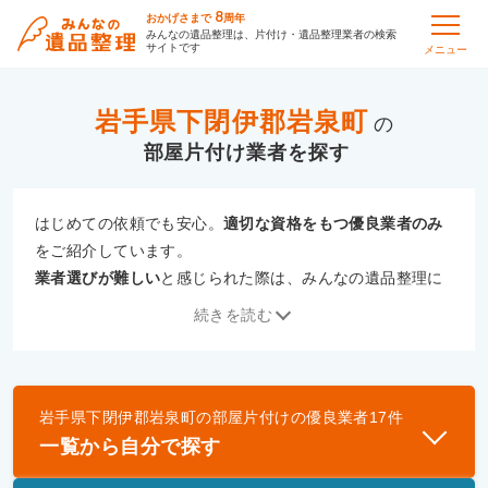
8
おかげさまで
周年
みんなの遺品整理は、片付け・遺品整理業者の検索
サイトです
メニュー
岩手県下閉伊郡岩泉町
の
部屋片付け
はじめての依頼でも安心。
適切な資格をもつ優良業者のみ
をご紹介しています。
業者選びが難しい
と感じられた際は、みんなの遺品整理に
ご相談ください。
続きを読む
専門の相談員が、
あなたにぴったりな業者をご提案
いたし
ます。
岩手県下閉伊郡岩泉町
の
部屋片付け
の優良業者
17
件
優良業者とは
一覧から自分で探す
一般財団法人遺品整理認定協会、および一般社団法
人事件現場特殊清掃センターと提携し、「遺品整理