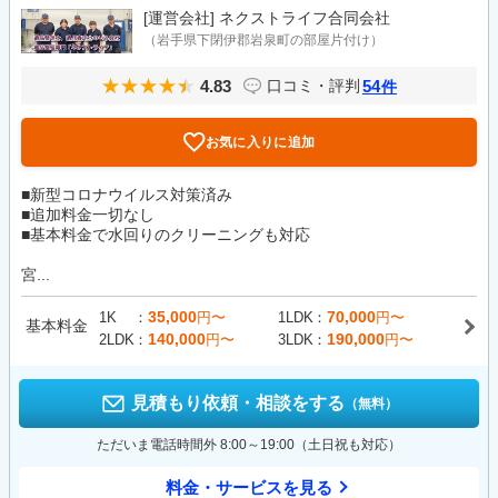
[運営会社]
ネクストライフ合同会社
（岩手県下閉伊郡岩泉町の部屋片付け）
4.83
54
口コミ・評判
件
お気に入りに追加
■新型コロナウイルス対策済み
■追加料金一切なし
■基本料金で水回りのクリーニングも対応
宮...
35,000
70,000
1K
円〜
1LDK
円〜
基本料金
140,000
190,000
2LDK
円〜
3LDK
円〜
見積もり依頼・相談をする
（無料）
ただいま電話時間外 8:00～19:00（土日祝も対応）
料金・サービスを見る