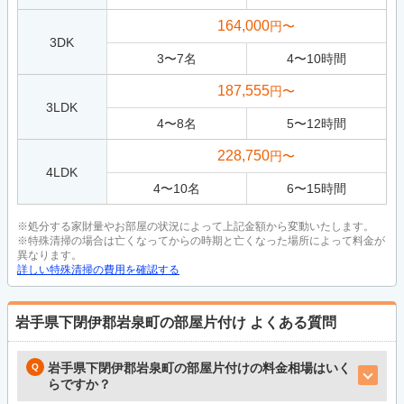
164,000
円〜
3DK
3
〜
7
名
4
〜
10
時間
187,555
円〜
3LDK
4
〜
8
名
5
〜
12
時間
228,750
円〜
4LDK
4
〜
10
名
6
〜
15
時間
※処分する家財量やお部屋の状況によって上記金額から変動いたします。
※特殊清掃の場合は亡くなってからの時期と亡くなった場所によって料金が
異なります。
詳しい特殊清掃の費用を確認する
岩手県下閉伊郡岩泉町の部屋片付け
よくある質問
岩手県下閉伊郡岩泉町の部屋片付けの料金相場はいく
らですか？