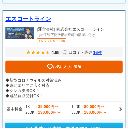
エスコートライン
[運営会社]
株式会社エスコートライン
（岩手県下閉伊郡岩泉町の部屋片付け）
クレジットカードOK
4.88
16
口コミ・評判
件
お気に入りに追加
◆新型コロナウイルス対策済み
◆東北エリアに広く対応
◆クレカ決済OK！
◆遺品買取受付OK！...
35,000
80,000
1K
円〜
1LDK
円〜
基本料金
130,000
180,000
2LDK
円〜
3LDK
円〜