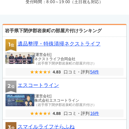
受付時間：
8:00～19:00（土日祝も対応）
岩手県下閉伊郡岩泉町の部屋片付けランキング
遺品整理・特殊清掃ネクストライフ
1
位
[運営会社]
ネクストライフ合同会社
（岩手県下閉伊郡岩泉町の部屋片付け）
口コミ・評判
54件
4.83
エスコートライン
2
位
[運営会社]
株式会社エスコートライン
（岩手県下閉伊郡岩泉町の部屋片付け）
口コミ・評判
16件
4.88
スマイルライフそらふね
3
位