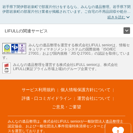
岩手県下閉伊郡岩泉町で部屋片付けをするなら、みんなの遺品整理。岩手県下閉
伊郡岩泉町の部屋片付け業者が掲載されています。ご自宅の不用品回収や処分品
の仕分け、貴重品の捜索などの依頼ができます。岩手県下閉伊郡岩泉町の部屋片
付けの料金相場情報だけで業者を決められない場合は、不用品の買取、ハウスク
リーニング、女性スタッフ対応など、希望のオプションサービスで絞り込み条件
を利用し検索してみましょう。部屋片付けはいつか着手しようと思っていると、
LIFULLの関連サービス
ついつい後回しになってしまいますが、不用品だと思っていたものに思わぬ買取
LIFULLのサービス
額が付いていることもあります。
ご自分で無理なくできる片付け方法やご実家の片付けノウハウもお届けしていま
みんなの遺品整理を運営する株式会社LIFULL seniorは、情報セ
不動産・住宅
引越し
老人ホーム
地方創生
ママの就労支援
キュリティマネジメントシステムの国際規格「ISO/IEC
すので、ぜひあわせてご覧ください。
不動産クラウドファンディング
遺品整理
老後の暮らし情報
27001」および国内規格「JIS Q 27001」の認証を取得していま
農業技術
す。
みんなの遺品整理を運営する株式会社LIFULL seniorは、株式会社
LIFULL HOME'Sのサービス
LIFULL(東証プライム市場上場)のグループ企業です。
不動産・住宅
マンション
一戸建て
注文住宅
リノベーション
不動産査定
マンション専門売却査定
不動産投資
アドバイザー
住まいの窓口
住宅ローン
住まいインデックス
プライスマップ
不動産アーカイブ
空き家バンク
家賃相場
不動産会社
まちむすび
サービス利用規約
個人情報保護方針について
不動産用語集
住まいのお役立ち情報
LIFULL HOME'S PRESS
DIY Mag
アプリ
不動産データ
不動産転職
評価・口コミガイドライン
運営会社について
ご意見・ご要望
みんなの遺品整理は、株式会社LIFULL seniorが一般財団法人遺品整理士
認定協会、および一般社団法人事件現場特殊清掃センターと共同でサービ
スを運営しております。
0