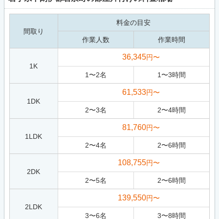
料金の目安
間取り
作業人数
作業時間
36,345
円〜
1K
1
〜
2
名
1
〜
3
時間
61,533
円〜
1DK
2
〜
3
名
2
〜
4
時間
81,760
円〜
1LDK
2
〜
4
名
2
〜
6
時間
108,755
円〜
2DK
2
〜
5
名
2
〜
6
時間
139,550
円〜
2LDK
3
〜
6
名
3
〜
8
時間