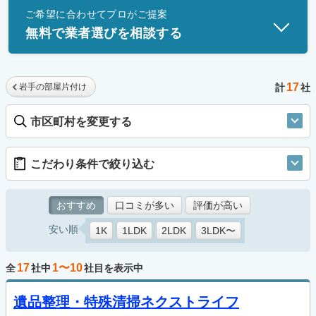
ご希望に合わせてプロがご提案
士」資格を持つ事業者のみ掲載しています。
無料で業者選びを相談する
17
岩手の部屋片付け
計
社
市区町村を変更する
こだわり条件で絞り込む
おすすめ
口コミが多い
評価が高い
安い順
1K
1LDK
2LDK
3LDK〜
17
1〜10
全
社中
社目を表示中
遺品整理・特殊清掃ネクストライフ