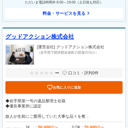
ただいま電話時間外 8:00～19:00（土日祝も対応）
料金・サービスを見る
グッドアクション株式会社
[運営会社]
グッドアクション株式会社
（岩手県下閉伊郡岩泉町の部屋片付け）
ー
口コミ・評判
0件
お気に入りに追加
◆岩手県第一号の遺品整理士在籍
◆優良事業所に認定
故人が生前にご愛用していた大事な品々を整...
50,000
70,000
1K
円〜
1LDK
円〜