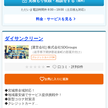
見積もり依頼・相談をする
（無料）
ただいま電話時間外 8:00～19:00（土日祝も対応）
料金・サービスを見る
ダイサンクリーン
[運営会社]
株式会社SDGroups
（岩手県下閉伊郡岩泉町の部屋片付け）
クレジットカードOK
ー
口コミ・評判
0件
お気に入りに追加
◆宮城県全域対応！
◆地域最安値でサービス提供挑戦中！
◆新型コロナ対策済
◆クレジットカード...