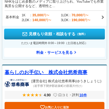
NHKをはじめ多数のメディアに取り上げられ、YouTubeでも作業
風景を公開するなど、透明性と...
35,000
70,000
1K
円〜
1LDK
円〜
基本料金
140,000
190,000
2LDK
円〜
3LDK
円〜
見積もり依頼・相談をする
（無料）
ただいま電話時間外 8:00～19:00（土日祝も対応）
料金・サービスを見る
暮らしのお手伝い 株式会社悠希商事
[運営会社]
株式会社悠希商事(ゆうきしょうじ)
（岩手県下閉伊郡岩泉町の部屋片付け）
4.90
10
口コミ・評判
件
お気に入りに追加