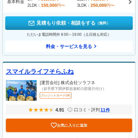
基本料金
150,000
250,000
2LDK
円〜
3LDK
円〜
見積もり依頼・相談をする
（無料）
ただいま電話時間外 8:00～19:00（土日祝も対応）
料金・サービスを見る
スマイルライフそらふね
[運営会社]
株式会社ソラフネ
（岩手県下閉伊郡岩泉町の部屋片付け）
クレジットカードOK
4.91
11
口コミ・評判
件
お気に入りに追加