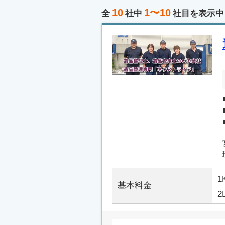
10
1〜10
全
社中
社目を表示中
1
基本料金
2