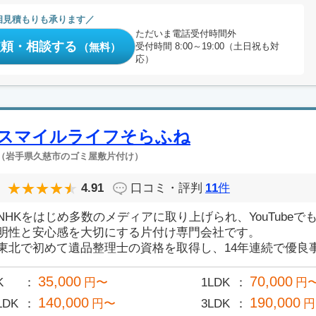
相見積もりも承ります
ただいま電話受付時間外
依頼・相談する
（無料）
受付時間 8:00～19:00（土日祝も対
応）
スマイルライフそらふね
（岩手県久慈市のゴミ屋敷片付け）
4.91
口コミ・評判
11
件
NHKをはじめ多数のメディアに取り上げられ、YouTube
明性と安心感を大切にする片付け専門会社です。
東北で初めて遺品整理士の資格を取得し、14年連続で優良事業
35,000
70,000
K
円〜
1LDK
円
140,000
190,000
LDK
円〜
3LDK
円