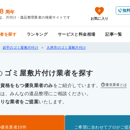
8
無
0
周年
は、片付け・遺品整理業者の検索サイトです
お気に入り
者を探す
ランキング
サービスと料金相場
記事一覧
岩手のゴミ屋敷片付け
久慈市のゴミ屋敷片付け
の
ゴミ屋敷片付け
業者を探す
優良業者とは
な資格をもつ優良業者のみ
をご紹介しています。
際は、みんなの遺品整理にご相談ください。
たりな業者をご提案
いたします。
の優良業者
10
件
ご希望に合わせてプロがご提