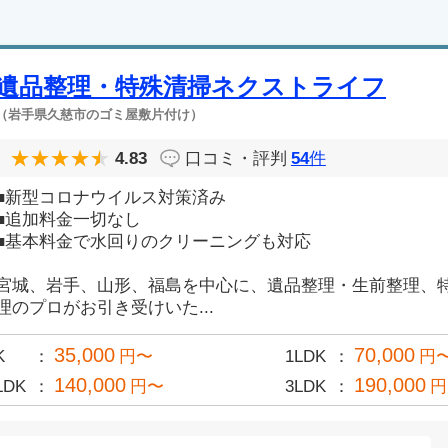
遺品整理・特殊清掃ネクストライフ
（岩手県久慈市のゴミ屋敷片付け）
4.83
口コミ・評判
54
件
■新型コロナウイルス対策済み
■追加料金一切なし
■基本料金で水回りのクリーニングも対応
宮城、岩手、山形、福島を中心に、遺品整理・生前整理、
理のプロがお引き受けいた...
35,000
70,000
K
円〜
1LDK
円
140,000
190,000
LDK
円〜
3LDK
円