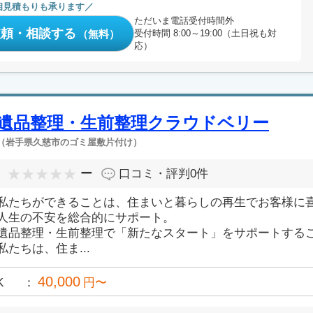
相見積もりも承ります
ただいま電話受付時間外
依頼・相談する
（無料）
受付時間 8:00～19:00（土日祝も対
応）
遺品整理・生前整理クラウドベリー
（岩手県久慈市のゴミ屋敷片付け）
ー
口コミ・評判
0件
私たちができることは、住まいと暮らしの再生でお客様に
人生の不安を総合的にサポート。
遺品整理・生前整理で「新たなスタート」をサポートする
私たちは、住ま...
40,000
K
円〜