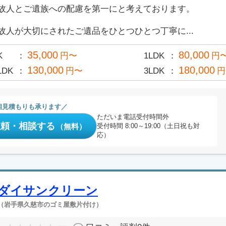
故人とご遺族への配慮を第一にと考えております。
故人が大切にされたご遺品をひとつひとつ丁寧に...
35,000
80,000
K
円〜
1LDK
円
130,000
180,000
LDK
円〜
3LDK
円
相見積もりも承ります
ただいま電話受付時間外
依頼・相談する
（無料）
受付時間 8:00～19:00（土日祝も対
応）
ダイサンクリーン
（岩手県久慈市のゴミ屋敷片付け）