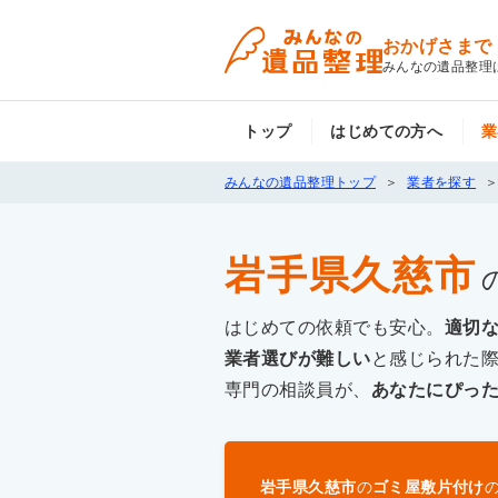
おかげさまで
みんなの遺品整理
トップ
はじめての方へ
業
みんなの遺品整理トップ
業者を探す
岩手県久慈市
はじめての依頼でも安心。
適切
業者選びが難しい
と感じられた
専門の相談員が、
あなたにぴっ
岩手県久慈市
の
ゴミ屋敷片付け