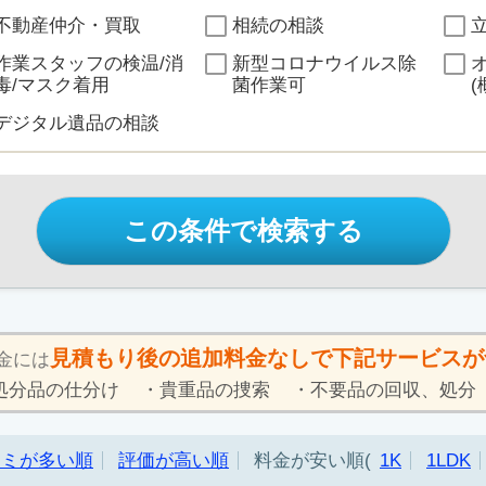
不動産仲介・買取
相続の相談
作業スタッフの検温/消
新型コロナウイルス除
毒/マスク着用
菌作業可
(
デジタル遺品の相談
この条件で検索する
見積もり後の追加料金なしで下記サービスが
金には
処分品の仕分け
貴重品の捜索
不要品の回収、処分
コミが多い順
評価が高い順
料金が安い順
1K
1LDK