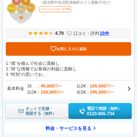
（新潟県中魚沼郡津南町のゴミ屋敷片付け）
クレジットカードOK
4.79
19
口コミ・評判
件
お気に入りに追加
1.“徳”を積んで社会に貢献し
2.“得”な情報でお客様の利益に貢献し
3.“特別”の思いでお...
45,000
105,000
1K
円〜
1LDK
円〜
基本料金
155,000
195,000
2LDK
円〜
3LDK
円〜
電話で相談
ネットで見積・
（無料）
相談する
0120-905-734
（無料）
料金・サービスを見る