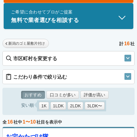
士」資格を持つ事業者のみ掲載しています。
ご希望に合わせてプロがご提案
無料で業者選びを相談する
16
新潟のゴミ屋敷片付け
計
社
市区町村を変更する
こだわり条件で絞り込む
おすすめ
口コミが多い
評価が高い
安い順
1K
1LDK
2LDK
3LDK〜
16
1〜10
全
社中
社目を表示中
お宅かたづけ隊