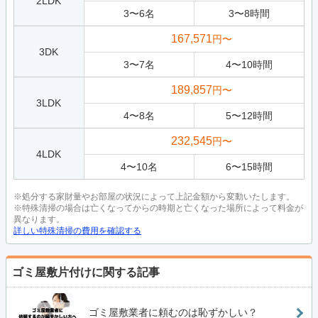
2LDK
3
〜
6
名
3
〜
8
時間
167,571
円〜
3DK
3
〜
7
名
4
〜
10
時間
189,857
円〜
3LDK
4
〜
8
名
5
〜
12
時間
232,545
円〜
4LDK
4
〜
10
名
6
〜
15
時間
※処分する家財量やお部屋の状況によって上記金額から変動いたします。
※特殊清掃の場合は亡くなってからの時期と亡くなった場所によって料金が
異なります。
詳しい特殊清掃の費用を確認する
ゴミ屋敷片付けに関する記事
ゴミ屋敷業者に頼むのは恥ずかしい？