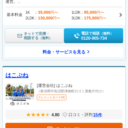
運営。...
35,000
95,000
1K
円〜
1LDK
円〜
基本料金
130,000
175,000
2LDK
円〜
3LDK
円〜
電話で相談
ネットで見積・
（無料）
相談する
0120-905-734
（無料）
料金・サービスを見る
はこぶね
[運営会社]
はこぶね
（新潟県中魚沼郡津南町のゴミ屋敷片付け）
クレジットカードOK
4.80
15
口コミ・評判
件