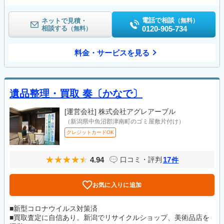
電話で相談
ネットで見積・
（無料）
相談する
0120-905-734
（無料）
料金・サービスを見る
遺品整理・買取 奏〔かなで〕
[運営会社]
株式会社アグレアーブル
（新潟県中魚沼郡津南町のゴミ屋敷片付け）
クレジットカードOK
4.94
17
口コミ・評判
件
お気に入りに追加
■新型コロナウイルス対策済
■買取査定に自信あり。新潟でリサイクルショップ、美術品店を