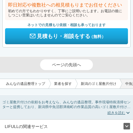
即日対応や複数社への相見積もりまでお任せください
初めての方でもわかりやすく、丁寧にご説明いたします。お電話の後に
しつこい営業はいたしませんのでご安心ください。
ネットでの見積もり依頼・相談も承っております
見積もり・相談をする
（無料）
ページの先頭へ
みんなの遺品整理トップ
業者を探す
新潟のゴミ屋敷片付け
中魚
ゴミ屋敷片付けの依頼をお考えなら、みんなの遺品整理。事件現場特殊清掃セン
ターと提携しており、新潟県中魚沼郡津南町の作業品質の高いゴミ屋敷片付け業
者を掲載しています。汚部屋の片付けに伴う不用品の処分・回収・引き取りか
ら、外虫の発生や孤独死の現場まで対応しています。新潟県中魚沼郡津南町のゴ
ミ屋敷片付けの料金相場情報だけで業者を決められない場合は不用品の買取や消
臭脱臭など絞り込み条件を利用し検索してみましょう。ゴミ屋敷になってしまう
LIFULLの関連サービス
方は高齢で体力的に掃除するのが難しい、認知症やセルフネグレクトになってし