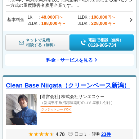
ー方式の重度障害者雇用企業です。...
48,000
108,000
1K
円〜
1LDK
円〜
基本料金
168,000
228,000
2LDK
円〜
3LDK
円〜
電話で相談
ネットで見積・
（無料）
相談する
0120-905-734
（無料）
料金・サービスを見る
Clean Base Niigata（クリーンベース新潟）
[運営会社]
株式会社サンエスケー
（新潟県中魚沼郡津南町のゴミ屋敷片付け）
クレジットカードOK
4.78
23
口コミ・評判
件