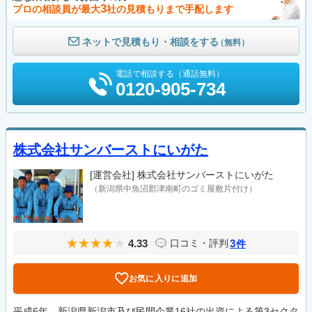
3
プロの相談員が最大
社の見積もりまで手配します
ネットで見積もり・相談をする
（無料）
電話で相談する（通話無料）
0120-905-734
株式会社サンバーストにいがた
[運営会社]
株式会社サンバーストにいがた
（新潟県中魚沼郡津南町のゴミ屋敷片付け）
4.33
3
口コミ・評判
件
お気に入りに追加
平成6年、新潟県新潟市及び民間企業16社の出資による第3セクタ