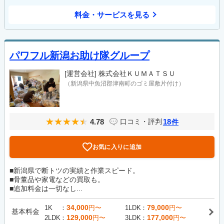
料金・サービスを見る
パワフル新潟お助け隊グループ
[運営会社]
株式会社ＫＵＭＡＴＳＵ
（新潟県中魚沼郡津南町のゴミ屋敷片付け）
4.78
18
口コミ・評判
件
お気に入りに追加
■新潟県で断トツの実績と作業スピード。
■骨董品や家電などの買取も。
■追加料金は一切なし...
34,000
79,000
1K
円〜
1LDK
円〜
基本料金
129,000
177,000
2LDK
円〜
3LDK
円〜