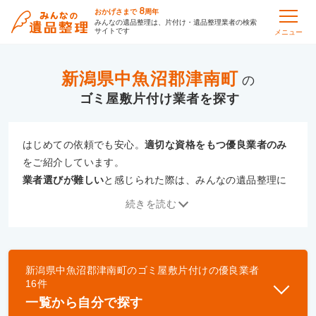
8
おかげさまで
周年
みんなの遺品整理は、片付け・遺品整理業者の検索
サイトです
メニュー
新潟県中魚沼郡津南町
の
ゴミ屋敷片付け
はじめての依頼でも安心。
適切な資格をもつ優良業者のみ
をご紹介しています。
業者選びが難しい
と感じられた際は、みんなの遺品整理に
ご相談ください。
続きを読む
専門の相談員が、
あなたにぴったりな業者をご提案
いたし
ます。
新潟県中魚沼郡津南町
の
ゴミ屋敷片付け
の優良業者
優良業者とは
16
件
一般財団法人遺品整理認定協会、および一般社団法
一覧から自分で探す
人事件現場特殊清掃センターと提携し、「遺品整理