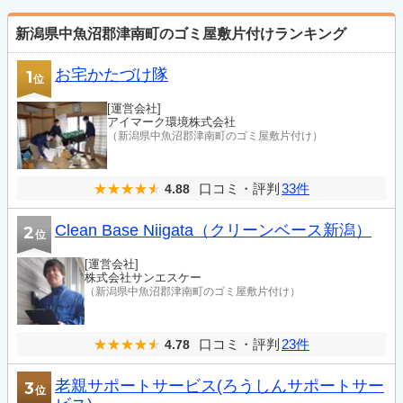
新潟県中魚沼郡津南町のゴミ屋敷片付けランキング
お宅かたづけ隊
1
位
[運営会社]
アイマーク環境株式会社
（新潟県中魚沼郡津南町のゴミ屋敷片付け）
口コミ・評判
33件
4.88
Clean Base Niigata（クリーンベース新潟）
2
位
[運営会社]
株式会社サンエスケー
（新潟県中魚沼郡津南町のゴミ屋敷片付け）
口コミ・評判
23件
4.78
老親サポートサービス(ろうしんサポートサー
3
位