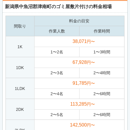
新潟県中魚沼郡津南町のゴミ屋敷片付けの料金相場
料金の目安
間取り
作業人数
作業時間
38,071
円〜
1K
1
〜
2
名
1
〜
3
時間
67,928
円〜
1DK
2
〜
3
名
2
〜
4
時間
91,785
円〜
1LDK
2
〜
4
名
2
〜
6
時間
113,285
円〜
2DK
2
〜
5
名
2
〜
6
時間
142,500
円〜