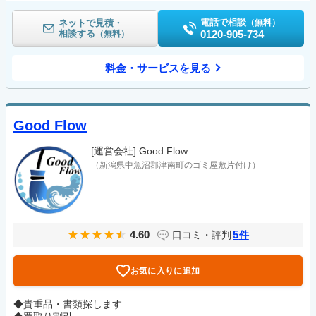
電話で相談
ネットで見積・
（無料）
相談する
0120-905-734
（無料）
料金・サービスを見る
Good Flow
[運営会社]
Good Flow
（新潟県中魚沼郡津南町のゴミ屋敷片付け）
4.60
5
口コミ・評判
件
お気に入りに追加
◆貴重品・書類探します