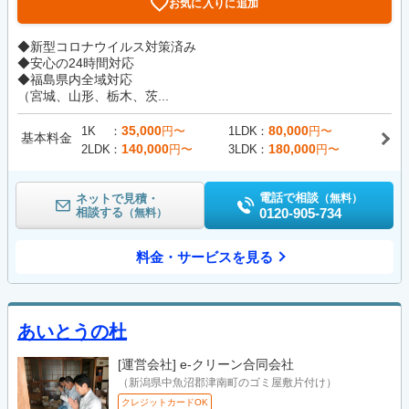
お気に入りに追加
◆新型コロナウイルス対策済み
◆安心の24時間対応
◆福島県内全域対応
（宮城、山形、栃木、茨...
35,000
80,000
1K
円〜
1LDK
円〜
基本料金
140,000
180,000
2LDK
円〜
3LDK
円〜
電話で相談
ネットで見積・
（無料）
相談する
0120-905-734
（無料）
料金・サービスを見る
あいとうの杜
[運営会社]
e-クリーン合同会社
（新潟県中魚沼郡津南町のゴミ屋敷片付け）
クレジットカードOK