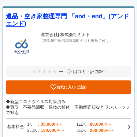
遺品・空き家整理専門 「and・end」(アンド
エンド)
[運営会社]
株式会社ミナト
（新潟県中魚沼郡津南町のゴミ屋敷片付け）
ー
口コミ・評判
0件
お気に入りに追加
◆新型コロナウイルス対策済み
◆買取・不要品回収・建物の解体・不動産売却などワンストップ
で対応...
35,000
80,000
1K
円〜
1LDK
円〜
基本料金
130,000
200,000
2LDK
円〜
3LDK
円〜