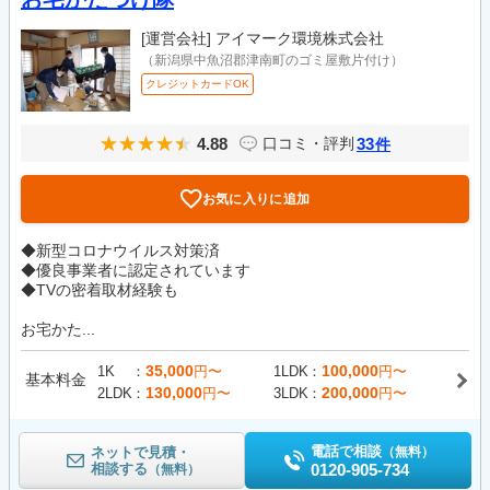
[運営会社]
アイマーク環境株式会社
（新潟県中魚沼郡津南町のゴミ屋敷片付け）
クレジットカードOK
4.88
33
口コミ・評判
件
お気に入りに追加
◆新型コロナウイルス対策済
◆優良事業者に認定されています
◆TVの密着取材経験も
お宅かた...
35,000
100,000
1K
円〜
1LDK
円〜
基本料金
130,000
200,000
2LDK
円〜
3LDK
円〜
電話で相談
ネットで見積・
（無料）
相談する
0120-905-734
（無料）