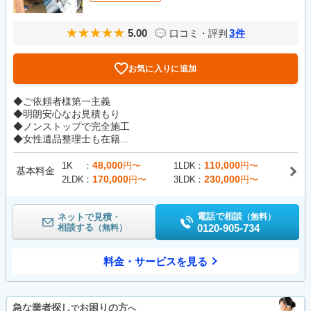
5.00
3
口コミ・評判
件
お気に入りに追加
◆ご依頼者様第一主義
◆明朗安心なお見積もり
◆ノンストップで完全施工
◆女性遺品整理士も在籍...
48,000
110,000
1K
円〜
1LDK
円〜
基本料金
170,000
230,000
2LDK
円〜
3LDK
円〜
電話で相談
ネットで見積・
（無料）
相談する
0120-905-734
（無料）
料金・サービスを見る
急な業者探し
お困りの方
で
へ