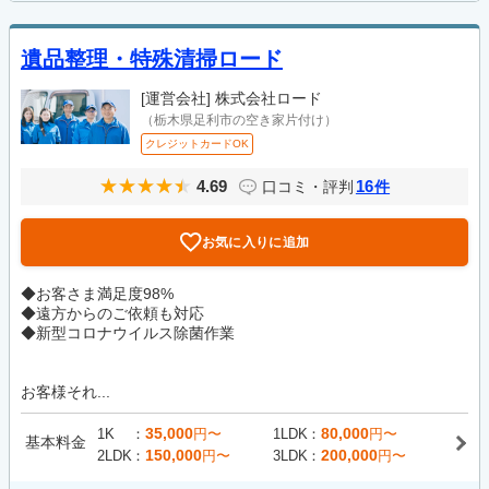
遺品整理・特殊清掃ロード
[運営会社]
株式会社ロード
（栃木県足利市の空き家片付け）
クレジットカードOK
4.69
16
口コミ・評判
件
お気に入りに追加
◆お客さま満足度98%
◆遠方からのご依頼も対応
◆新型コロナウイルス除菌作業
お客様それ...
35,000
80,000
1K
円〜
1LDK
円〜
基本料金
150,000
200,000
2LDK
円〜
3LDK
円〜