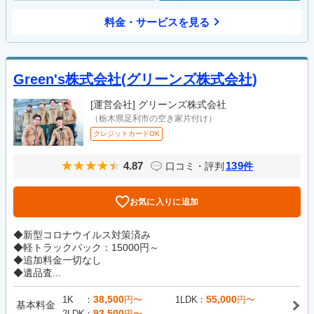
料金・サービスを見る
Green's株式会社(グリーンズ株式会社)
[運営会社]
グリーンズ株式会社
（栃木県足利市の空き家片付け）
クレジットカードOK
4.87
139
口コミ・評判
件
お気に入りに追加
◆新型コロナウイルス対策済み
◆軽トラックパック：15000円～
◆追加料金一切なし
◆遺品査...
38,500
55,000
1K
円〜
1LDK
円〜
基本料金
93,500
2LDK
円〜