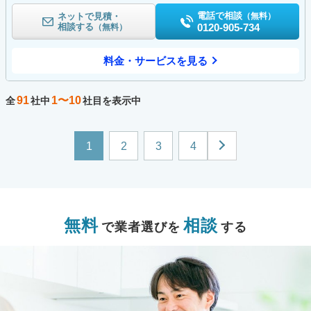
電話で相談
ネットで見積・
（無料）
相談する
0120-905-734
（無料）
料金・サービスを見る
91
1〜10
全
社中
社目を表示中
1
2
3
4
無料
相談
で業者選びを
する