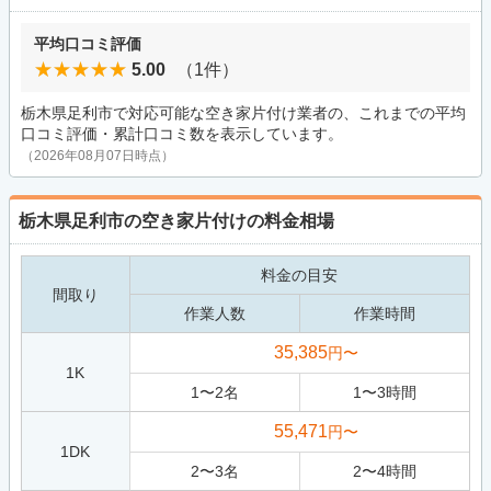
平均口コミ評価
5.00
（1件）
栃木県足利市で対応可能な空き家片付け業者の、これまでの平均
口コミ評価・累計口コミ数を表示しています。
（2026年08月07日時点）
栃木県足利市の空き家片付けの料金相場
料金の目安
間取り
作業人数
作業時間
35,385
円〜
1K
1
〜
2
名
1
〜
3
時間
55,471
円〜
1DK
2
〜
3
名
2
〜
4
時間