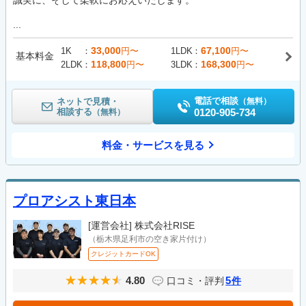
...
33,000
67,100
1K
円〜
1LDK
円〜
基本料金
118,800
168,300
2LDK
円〜
3LDK
円〜
電話で相談
ネットで見積・
（無料）
相談する
0120-905-734
（無料）
料金・サービスを見る
プロアシスト東日本
[運営会社]
株式会社RISE
（栃木県足利市の空き家片付け）
クレジットカードOK
4.80
5
口コミ・評判
件