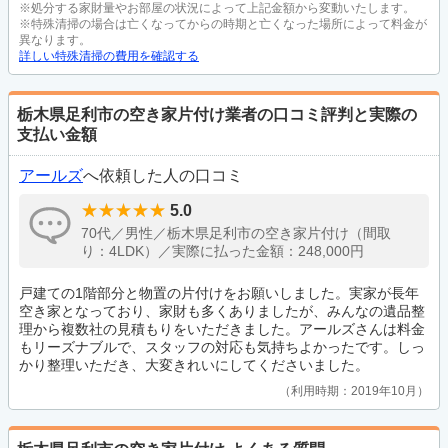
※処分する家財量やお部屋の状況によって上記金額から変動いたします。
※特殊清掃の場合は亡くなってからの時期と亡くなった場所によって料金が
異なります。
詳しい特殊清掃の費用を確認する
栃木県足利市の空き家片付け業者の口コミ評判と実際の
支払い金額
アールズ
へ依頼した人の口コミ
5.0
70代／男性／栃木県足利市の空き家片付け（間取
り：4LDK）／実際に払った金額：248,000円
戸建ての1階部分と物置の片付けをお願いしました。実家が長年
空き家となっており、家財も多くありましたが、みんなの遺品整
理から複数社の見積もりをいただきました。アールズさんは料金
もリーズナブルで、スタッフの対応も気持ちよかったです。しっ
かり整理いただき、大変きれいにしてくださいました。
利用時期：2019年10月