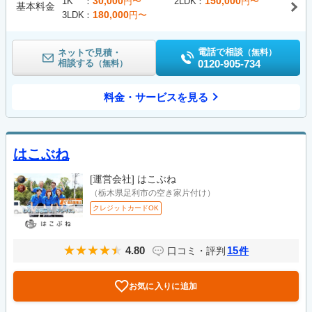
30,000
150,000
1K
円〜
2LDK
円〜
基本料金
180,000
3LDK
円〜
電話で相談
ネットで見積・
（無料）
相談する
0120-905-734
（無料）
料金・サービスを見る
はこぶね
[運営会社]
はこぶね
（栃木県足利市の空き家片付け）
クレジットカードOK
4.80
15
口コミ・評判
件
お気に入りに追加