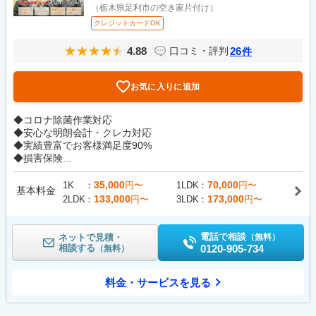
（栃木県足利市の空き家片付け）
クレジットカードOK
4.88
26
口コミ・評判
件
お気に入りに追加
◆コロナ除菌作業対応
◆安心な明朗会計・クレカ対応
◆実績豊富でお客様満足度90%
◆損害保険...
35,000
70,000
1K
円〜
1LDK
円〜
基本料金
133,000
173,000
2LDK
円〜
3LDK
円〜
電話で相談
ネットで見積・
（無料）
相談する
0120-905-734
（無料）
料金・サービスを見る