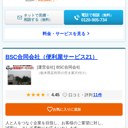
電話で相談
ネットで見積・
（無料）
相談する
0120-905-734
（無料）
料金・サービスを見る
BSC合同会社（便利屋サービス21）
[運営会社]
BSC合同会社
（栃木県足利市の空き家片付け）
4.45
11
口コミ・評判
件
お気に入りに追加
人と人をつなぐ企業を目指し、お客様のご要望に対し、
誠実に、そして柔軟にお応えいたします。