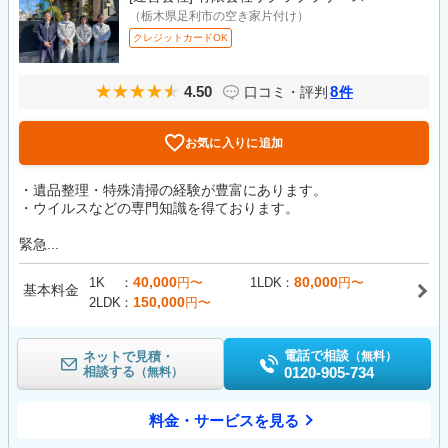
（栃木県足利市の空き家片付け）
クレジットカードOK
4.50
8
口コミ・評判
件
お気に入りに追加
・遺品整理・特殊清掃の経験が豊富にあります。
・ウイルスなどの専門知識を得ております。
緊急...
40,000
80,000
1K
円〜
1LDK
円〜
基本料金
150,000
2LDK
円〜
電話で相談
ネットで見積・
（無料）
相談する
0120-905-734
（無料）
料金・サービスを見る