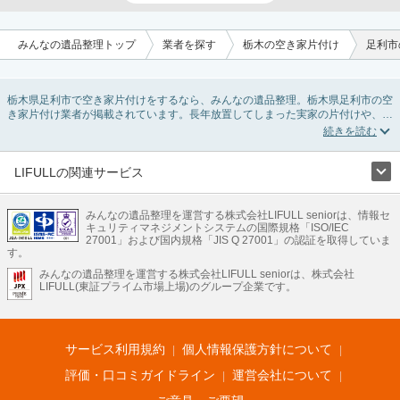
みんなの遺品整理トップ
業者を探す
栃木の空き家片付け
足利市
栃木県足利市で空き家片付けをするなら、みんなの遺品整理。栃木県足利市の空
き家片付け業者が掲載されています。長年放置してしまった実家の片付けや、相
続したが住む予定のない親の家の不用品の処分・回収・引き取りまで対応してい
ます。栃木県足利市の空き家片付けの料金相場情報だけで業者を決められない場
合は、不用品の買取や家屋の解体・不動産売却などの絞り込み条件を利用し検索
してみましょう。
LIFULLの関連サービス
また家一軒まるごとの掃除方法・空家対策特別措置法の法改正に伴う空き家の片
LIFULLのサービス
付けについての情報も豊富です。
みんなの遺品整理を運営する株式会社LIFULL seniorは、情報セ
不動産・住宅
引越し
老人ホーム
地方創生
ママの就労支援
キュリティマネジメントシステムの国際規格「ISO/IEC
不動産クラウドファンディング
遺品整理
老後の暮らし情報
27001」および国内規格「JIS Q 27001」の認証を取得していま
農業技術
す。
みんなの遺品整理を運営する株式会社LIFULL seniorは、株式会社
LIFULL HOME'Sのサービス
LIFULL(東証プライム市場上場)のグループ企業です。
不動産・住宅
マンション
一戸建て
注文住宅
リノベーション
不動産査定
マンション専門売却査定
不動産投資
アドバイザー
住まいの窓口
住宅ローン
住まいインデックス
プライスマップ
不動産アーカイブ
空き家バンク
家賃相場
不動産会社
まちむすび
サービス利用規約
個人情報保護方針について
不動産用語集
住まいのお役立ち情報
LIFULL HOME'S PRESS
DIY Mag
アプリ
不動産データ
不動産転職
評価・口コミガイドライン
運営会社について