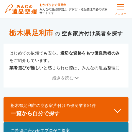
8
おかげさまで
周年
みんなの遺品整理は、片付け・遺品整理業者の検索
サイトです
メニュー
栃木県足利市
の
空き家片付け
はじめての依頼でも安心。
適切な資格をもつ優良業者のみ
をご紹介しています。
業者選びが難しい
と感じられた際は、みんなの遺品整理に
ご相談ください。
続きを読む
専門の相談員が、
あなたにぴったりな業者をご提案
いたし
ます。
栃木県足利市
の
空き家片付け
の優良業者
91
件
優良業者とは
一覧から自分で探す
一般財団法人遺品整理認定協会、および一般社団法
人事件現場特殊清掃センターと提携し、「遺品整理
ご希望に合わせてプロがご提案
士」資格を持つ事業者のみ掲載しています。