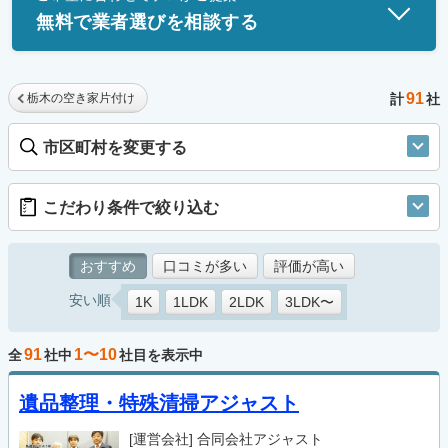
無料で業者選びを相談する
91
栃木の空き家片付け
計
社
市区町村を変更する
こだわり条件で絞り込む
おすすめ
口コミが多い
評価が高い
安い順
1K
1LDK
2LDK
3LDK〜
91
1〜10
全
社中
社目を表示中
遺品整理・特殊清掃アジャスト
[運営会社]
合同会社アジャスト