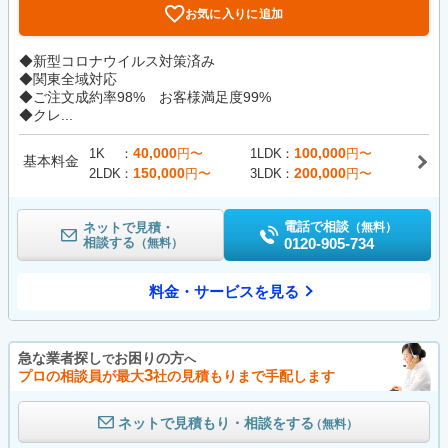
お気に入りに追加
◆新型コロナウイルス対策済み
◆関東全域対応
◆ご注文成約率98% お客様満足度99%
◆クレ...
40,000
100,000
1K
円〜
1LDK
円〜
基本料金
150,000
200,000
2LDK
円〜
3LDK
円〜
電話で相談
ネットで見積・
（無料）
相談する
0120-905-734
（無料）
料金・サービスを見る
急な業者探し
お困りの方
で
へ
3
プロの相談員が最大
社の見積もりまで手配します
ネットで見積もり・相談をする
（無料）