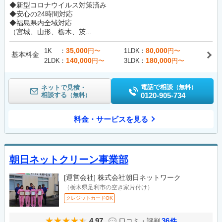
◆新型コロナウイルス対策済み
◆安心の24時間対応
◆福島県内全域対応
（宮城、山形、栃木、茨...
35,000
80,000
1K
円〜
1LDK
円〜
基本料金
140,000
180,000
2LDK
円〜
3LDK
円〜
電話で相談
ネットで見積・
（無料）
相談する
0120-905-734
（無料）
料金・サービスを見る
朝日ネットクリーン事業部
[運営会社]
株式会社朝日ネットワーク
（栃木県足利市の空き家片付け）
クレジットカードOK
4.97
36
口コミ・評判
件