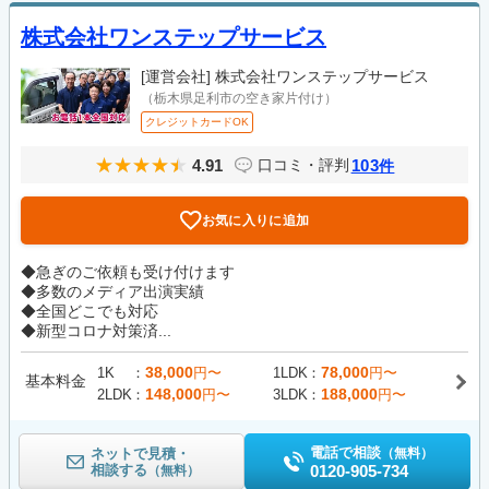
株式会社ワンステップサービス
[運営会社]
株式会社ワンステップサービス
（栃木県足利市の空き家片付け）
クレジットカードOK
4.91
103
口コミ・評判
件
お気に入りに追加
◆急ぎのご依頼も受け付けます
◆多数のメディア出演実績
◆全国どこでも対応
◆新型コロナ対策済...
38,000
78,000
1K
円〜
1LDK
円〜
基本料金
148,000
188,000
2LDK
円〜
3LDK
円〜
電話で相談
ネットで見積・
（無料）
相談する
0120-905-734
（無料）