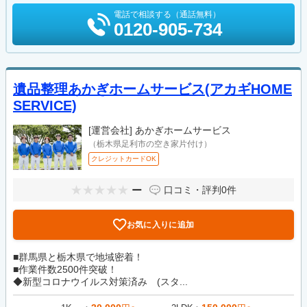
電話で相談する（通話無料）
0120-905-734
遺品整理あかぎホームサービス(アカギHOME
SERVICE)
[運営会社]
あかぎホームサービス
（栃木県足利市の空き家片付け）
クレジットカードOK
ー
口コミ・評判
0件
お気に入りに追加
■群馬県と栃木県で地域密着！
■作業件数2500件突破！
◆新型コロナウイルス対策済み (スタ...