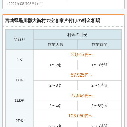
（2026年08月08日時点）
宮城県黒川郡大衡村の空き家片付けの料金相場
料金の目安
間取り
作業人数
作業時間
33,917
円〜
1K
1
〜
2
名
1
〜
3
時間
57,925
円〜
1DK
2
〜
3
名
2
〜
4
時間
77,964
円〜
1LDK
2
〜
4
名
2
〜
6
時間
103,050
円〜
2DK
2
〜
5
名
2
〜
6
時間