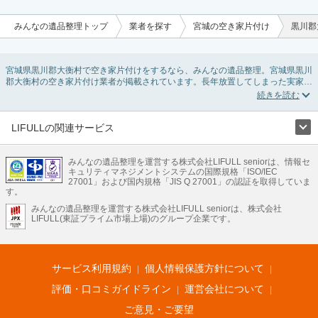
みんなの遺品整理トップ
業者を探す
宮城の空き家片付け
黒川郡
宮城県黒川郡大衡村で空き家片付けをするなら、みんなの遺品整理。宮城県黒川
郡大衡村の空き家片付け業者が掲載されています。長年放置してしまった実家の
片付けや、相続したが住む予定のない親の家の不用品の処分・回収・引き取りま
で対応しています。宮城県黒川郡大衡村の空き家片付けの料金相場情報だけで業
者を決められない場合は、不用品の買取や家屋の解体・不動産売却などの絞り込
み条件を利用し検索してみましょう。
LIFULLの関連サービス
また家一軒まるごとの掃除方法・空家対策特別措置法の法改正に伴う空き家の片
LIFULLのサービス
付けについての情報も豊富です。
みんなの遺品整理を運営する株式会社LIFULL seniorは、情報セ
不動産・住宅
引越し
老人ホーム
地方創生
ママの就労支援
キュリティマネジメントシステムの国際規格「ISO/IEC
不動産クラウドファンディング
遺品整理
老後の暮らし情報
27001」および国内規格「JIS Q 27001」の認証を取得していま
農業技術
す。
みんなの遺品整理を運営する株式会社LIFULL seniorは、株式会社
LIFULL HOME'Sのサービス
LIFULL(東証プライム市場上場)のグループ企業です。
不動産・住宅
マンション
一戸建て
注文住宅
リノベーション
不動産査定
マンション専門売却査定
不動産投資
アドバイザー
住まいの窓口
住宅ローン
住まいインデックス
プライスマップ
不動産アーカイブ
空き家バンク
家賃相場
不動産会社
まちむすび
サービス利用規約
個人情報保護方針について
不動産用語集
住まいのお役立ち情報
LIFULL HOME'S PRESS
DIY Mag
アプリ
不動産データ
不動産転職
評価・口コミガイドライン
運営会社について
ご意見・ご要望