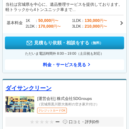
当社は宮城県を中心に、遺品整理サービスを提供しております。
軽トラックから4トンユニック車まで...
50,000
130,000
1K
円〜
1LDK
円〜
基本料金
170,000
210,000
2LDK
円〜
3LDK
円〜
見積もり依頼・相談をする
（無料）
ただいま電話時間外 8:00～19:00（土日祝も対応）
料金・サービスを見る
ダイサンクリーン
[運営会社]
株式会社SDGroups
（宮城県黒川郡大衡村の空き家片付け）
クレジットカードOK
ー
口コミ・評判
0件