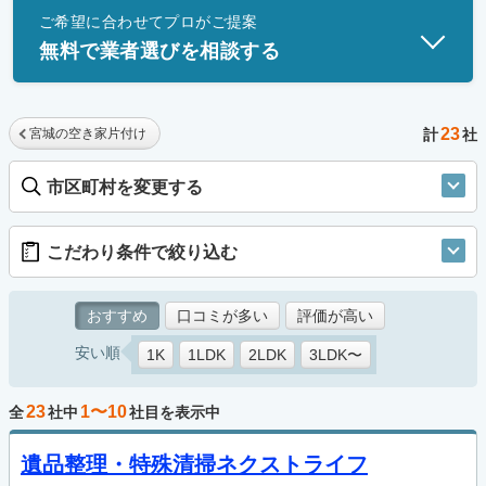
ご希望に合わせてプロがご提案
士」資格を持つ事業者のみ掲載しています。
無料で業者選びを相談する
23
宮城の空き家片付け
計
社
市区町村を変更する
こだわり条件で絞り込む
おすすめ
口コミが多い
評価が高い
安い順
1K
1LDK
2LDK
3LDK〜
23
1〜10
全
社中
社目を表示中
遺品整理・特殊清掃ネクストライフ