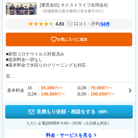
[運営会社]
ネクストライフ合同会社
（宮城県黒川郡大衡村の空き家片付け）
4.83
54
口コミ・評判
件
お気に入りに追加
■新型コロナウイルス対策済み
■追加料金一切なし
■基本料金で水回りのクリーニングも対応
宮...
35,000
70,000
1K
円〜
1LDK
円〜
基本料金
140,000
190,000
2LDK
円〜
3LDK
円〜
見積もり依頼・相談をする
（無料）
ただいま電話時間外 8:00～19:00（土日祝も対応）
料金・サービスを見る