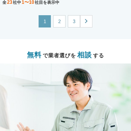
23
1〜10
全
社中
社目を表示中
1
2
3
無料
相談
で業者選びを
する