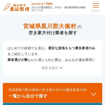
8
おかげさまで
周年
みんなの遺品整理は、片付け・遺品整理業者の検索
サイトです
メニュー
宮城県黒川郡大衡村
の
空き家片付け
はじめての依頼でも安心。
適切な資格をもつ優良業者のみ
をご紹介しています。
業者選びが難しい
と感じられた際は、みんなの遺品整理に
ご相談ください。
続きを読む
専門の相談員が、
あなたにぴったりな業者をご提案
いたし
ます。
宮城県黒川郡大衡村
の
空き家片付け
の優良業者
23
件
優良業者とは
一覧から自分で探す
一般財団法人遺品整理認定協会、および一般社団法
人事件現場特殊清掃センターと提携し、「遺品整理