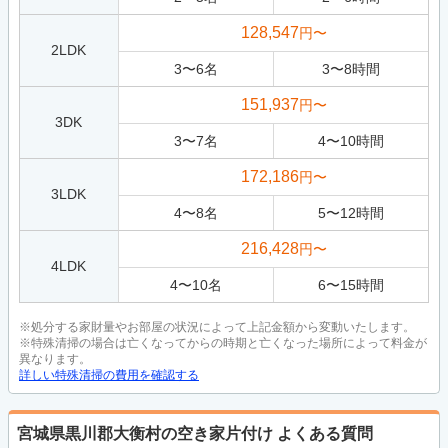
128,547
円〜
2LDK
3
〜
6
名
3
〜
8
時間
151,937
円〜
3DK
3
〜
7
名
4
〜
10
時間
172,186
円〜
3LDK
4
〜
8
名
5
〜
12
時間
216,428
円〜
4LDK
4
〜
10
名
6
〜
15
時間
※処分する家財量やお部屋の状況によって上記金額から変動いたします。
※特殊清掃の場合は亡くなってからの時期と亡くなった場所によって料金が
異なります。
詳しい特殊清掃の費用を確認する
宮城県黒川郡大衡村の空き家片付け
よくある質問