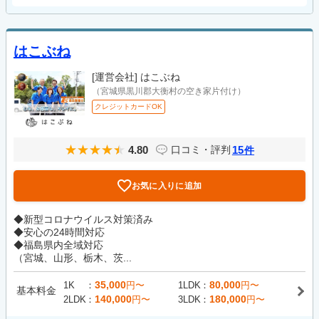
はこぶね
[運営会社]
はこぶね
（宮城県黒川郡大衡村の空き家片付け）
クレジットカードOK
4.80
15
口コミ・評判
件
お気に入りに追加
◆新型コロナウイルス対策済み
◆安心の24時間対応
◆福島県内全域対応
（宮城、山形、栃木、茨...
35,000
80,000
1K
円〜
1LDK
円〜
基本料金
140,000
180,000
2LDK
円〜
3LDK
円〜