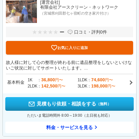
[運営会社]
有限会社アースクリーン・ネットワーク
（宮城県刈田郡七ヶ宿町の空き家片付け）
ー
口コミ・評判
0件
お気に入りに追加
故人様に対して心の整理が終わる前に遺品整理をしないといけな
いご状況に対してサポートいたします。...
36,800
74,600
1K
円〜
1LDK
円〜
基本料金
142,500
198,000
2LDK
円〜
3LDK
円〜
見積もり依頼・相談をする
（無料）
ただいま電話時間外 8:00～19:00（土日祝も対応）
料金・サービスを見る