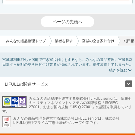
ページの先頭へ
みんなの遺品整理トップ
業者を探す
宮城の空き家片付け
刈田郡
宮城県刈田郡七ヶ宿町で空き家片付けをするなら、みんなの遺品整理。宮城県刈
田郡七ヶ宿町の空き家片付け業者が掲載されています。長年放置してしまった実
家の片付けや、相続したが住む予定のない親の家の不用品の処分・回収・引き取
りまで対応しています。宮城県刈田郡七ヶ宿町の空き家片付けの料金相場情報だ
けで業者を決められない場合は、不用品の買取や家屋の解体・不動産売却などの
絞り込み条件を利用し検索してみましょう。
LIFULLの関連サービス
また家一軒まるごとの掃除方法・空家対策特別措置法の法改正に伴う空き家の片
LIFULLのサービス
付けについての情報も豊富です。
みんなの遺品整理を運営する株式会社LIFULL seniorは、情報セ
不動産・住宅
引越し
老人ホーム
地方創生
ママの就労支援
キュリティマネジメントシステムの国際規格「ISO/IEC
不動産クラウドファンディング
遺品整理
老後の暮らし情報
27001」および国内規格「JIS Q 27001」の認証を取得していま
農業技術
す。
みんなの遺品整理を運営する株式会社LIFULL seniorは、株式会社
LIFULL HOME'Sのサービス
LIFULL(東証プライム市場上場)のグループ企業です。
不動産・住宅
マンション
一戸建て
注文住宅
リノベーション
不動産査定
マンション専門売却査定
不動産投資
アドバイザー