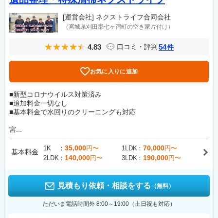
[運営会社]
ネクストライフ合同会社
（宮城県刈田郡七ヶ宿町の空き家片付け）
4.83
54
口コミ・評判
件
お気に入りに追加
■新型コロナウイルス対策済み
■追加料金一切なし
■基本料金で水回りのクリーニングも対応
宮...
35,000
70,000
1K
円〜
1LDK
円〜
基本料金
140,000
190,000
2LDK
円〜
3LDK
円〜
見積もり依頼・相談をする
（無料）
ただいま電話時間外 8:00～19:00（土日祝も対応）