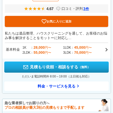
4.67
3
口コミ・評判
件
お気に入りに追加
私たちは遺品整理、ハウスクリーニングを通して、お客様のお悩
み事を解決することをモットーに対応し...
28,000
45,000
1K
円〜
1LDK
円〜
基本料金
55,000
70,000
2LDK
円〜
3LDK
円〜
見積もり依頼・相談をする
（無料）
ただいま電話時間外 8:00～19:00（土日祝も対応）
料金・サービスを見る
急な業者探し
お困りの方
で
へ
3
プロの相談員が最大
社の見積もりまで手配します