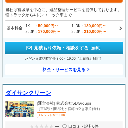
当社は宮城県を中心に、遺品整理サービスを提供しております。
軽トラックから4トンユニック車まで...
50,000
130,000
1K
円〜
1LDK
円〜
基本料金
170,000
210,000
2LDK
円〜
3LDK
円〜
見積もり依頼・相談をする
（無料）
ただいま電話時間外 8:00～19:00（土日祝も対応）
料金・サービスを見る
ダイサンクリーン
[運営会社]
株式会社SDGroups
（宮城県刈田郡七ヶ宿町の空き家片付け）
クレジットカードOK
ー
口コミ・評判
0件