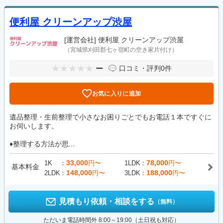
便利屋 クリーンアップ渋屋
[運営会社]
便利屋 クリーンアップ渋屋
（宮城県刈田郡七ヶ宿町の空き家片付け）
ー
口コミ・評判
0件
お気に入りに追加
遺品整理・生前整理で小さなお困りごとでもお電話１本ですぐに
お伺いします。
♦整理する方法が思...
33,000
78,000
1K
円〜
1LDK
円〜
基本料金
148,000
188,000
2LDK
円〜
3LDK
円〜
見積もり依頼・相談をする
（無料）
ただいま電話時間外 8:00～19:00（土日祝も対応）