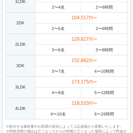
1LDK
2
〜
4
名
2
〜
6
時間
104,517
円〜
2DK
2
〜
5
名
2
〜
6
時間
129,627
円〜
2LDK
3
〜
6
名
3
〜
8
時間
152,882
円〜
3DK
3
〜
7
名
4
〜
10
時間
173,175
円〜
3LDK
4
〜
8
名
5
〜
12
時間
218,533
円〜
4LDK
4
〜
10
名
6
〜
15
時間
※処分する家財量やお部屋の状況によって上記金額から変動いたします。
※特殊清掃の場合は亡くなってからの時期と亡くなった場所によって料金が