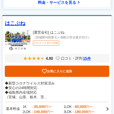
料金・サービスを見る
はこぶね
[運営会社]
はこぶね
（宮城県刈田郡七ヶ宿町の空き家片付け）
クレジットカードOK
4.80
15
口コミ・評判
件
お気に入りに追加
◆新型コロナウイルス対策済み
◆安心の24時間対応
◆福島県内全域対応
（宮城、山形、栃木、茨...
35,000
80,000
1K
円〜
1LDK
円〜
基本料金
140,000
180,000
2LDK
円〜
3LDK
円〜