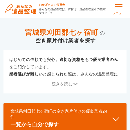
8
おかげさまで
周年
みんなの遺品整理は、片付け・遺品整理業者の検索
サイトです
メニュー
宮城県刈田郡七ヶ宿町
の
空き家片付け
はじめての依頼でも安心。
適切な資格をもつ優良業者のみ
をご紹介しています。
業者選びが難しい
と感じられた際は、みんなの遺品整理に
ご相談ください。
続きを読む
専門の相談員が、
あなたにぴったりな業者をご提案
いたし
ます。
宮城県刈田郡七ヶ宿町
の
空き家片付け
の優良業者
24
優良業者とは
件
一般財団法人遺品整理認定協会、および一般社団法
一覧から自分で探す
人事件現場特殊清掃センターと提携し、「遺品整理