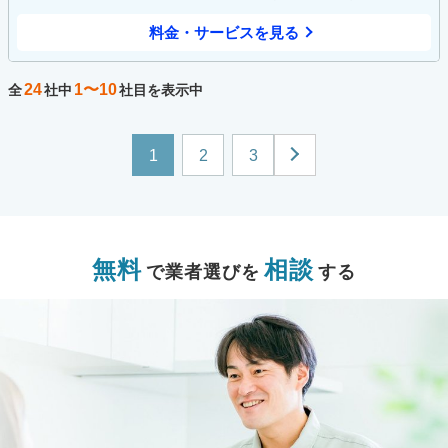
料金・サービスを見る
24
1〜10
全
社中
社目を表示中
1
2
3
無料
相談
で業者選びを
する