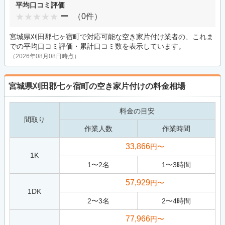
平均口コミ評価
ー
（0件）
宮城県刈田郡七ヶ宿町で対応可能な空き家片付け業者の、これま
での平均口コミ評価・累計口コミ数を表示しています。
（2026年08月08日時点）
宮城県刈田郡七ヶ宿町の空き家片付けの料金相場
料金の目安
間取り
作業人数
作業時間
33,866
円〜
1K
1
〜
2
名
1
〜
3
時間
57,929
円〜
1DK
2
〜
3
名
2
〜
4
時間
77,966
円〜