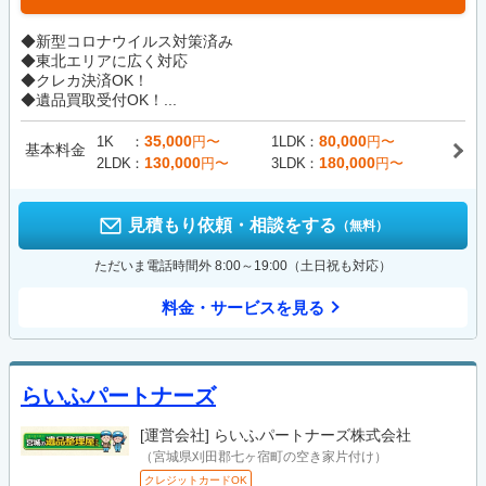
◆新型コロナウイルス対策済み
◆東北エリアに広く対応
◆クレカ決済OK！
◆遺品買取受付OK！...
35,000
80,000
1K
円〜
1LDK
円〜
基本料金
130,000
180,000
2LDK
円〜
3LDK
円〜
見積もり依頼・相談をする
（無料）
ただいま電話時間外 8:00～19:00（土日祝も対応）
料金・サービスを見る
らいふパートナーズ
[運営会社]
らいふパートナーズ株式会社
（宮城県刈田郡七ヶ宿町の空き家片付け）
クレジットカードOK