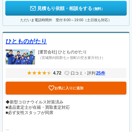
見積もり依頼・相談をする
（無料）
ただいま電話時間外 受付 8:00～19:00（土日祝も対応）
ひとものがたり
[運営会社]
ひとものがたり
（宮城県刈田郡七ヶ宿町の空き家片付け）
4.72
25
口コミ・評判
件
お気に入りに追加
◆新型コロナウイルス対策済み
■遺品査定士が在籍・買取査定対応
■必ず女性スタッフが同席
...