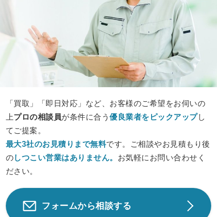
「買取」「即日対応」など、お客様のご希望をお伺いの
上
プロの相談員
が条件に合う
優良業者をピックアップ
し
てご提案。
最大3社のお見積りまで無料
です。ご相談やお見積もり後
の
しつこい営業は
ありません。
お気軽にお問い合わせく
ださい。
フォームから相談する