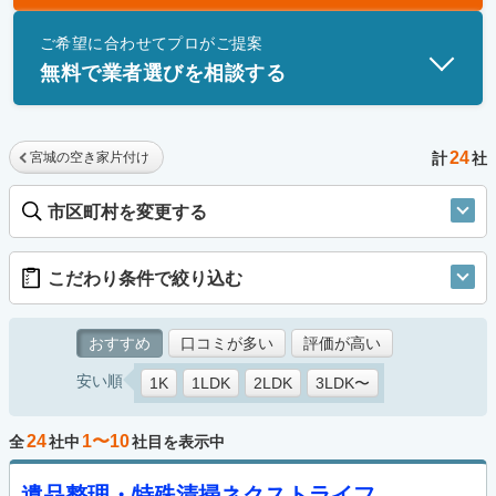
士」資格を持つ事業者のみ掲載しています。
ご希望に合わせてプロがご提案
無料で業者選びを相談する
24
宮城の空き家片付け
計
社
市区町村を変更する
こだわり条件で絞り込む
おすすめ
口コミが多い
評価が高い
安い順
1K
1LDK
2LDK
3LDK〜
24
1〜10
全
社中
社目を表示中
遺品整理・特殊清掃ネクストライフ