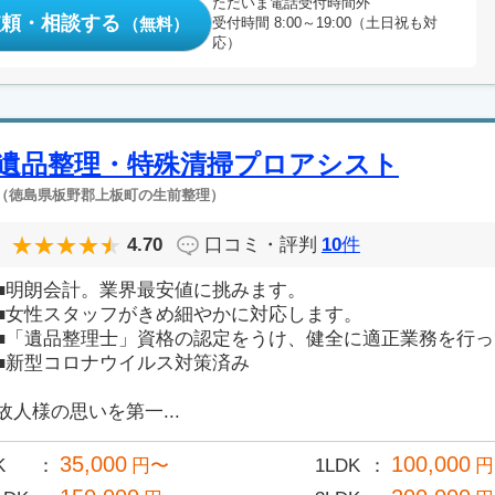
ただいま電話受付時間外
依頼・相談する
（無料）
受付時間 8:00～19:00（土日祝も対
応）
遺品整理・特殊清掃プロアシスト
（徳島県板野郡上板町の生前整理）
4.70
口コミ・評判
10
件
■明朗会計。業界最安値に挑みます。
■女性スタッフがきめ細やかに対応します。
■「遺品整理士」資格の認定をうけ、健全に適正業務を行
■新型コロナウイルス対策済み
故人様の思いを第一...
35,000
100,000
K
円〜
1LDK
円