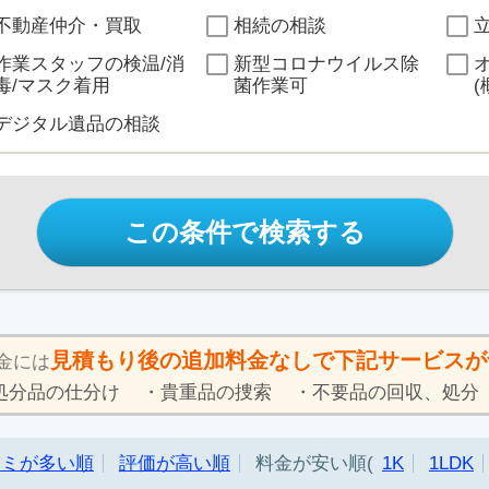
不動産仲介・買取
相続の相談
作業スタッフの検温/消
新型コロナウイルス除
毒/マスク着用
菌作業可
(
デジタル遺品の相談
この条件で検索する
見積もり後の追加料金なしで下記サービスが
金には
処分品の仕分け
貴重品の捜索
不要品の回収、処分
コミが多い順
評価が高い順
料金が安い順
1K
1LDK