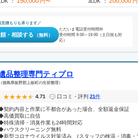
150,000
200,000
LDK
円〜
3LDK
円
相見積もりも承ります
ただいま電話受付時間外
依頼・相談する
（無料）
受付時間 8:00～19:00（土日祝も対
応）
遺品整理専門ティプロ
（徳島県板野郡上板町の生前整理）
4.71
口コミ・評判
21
件
◆契約内容と作業に不都合があった場合、全額返金保証
◆高価買取に自信
◆特殊清掃・消臭作業も24時間対応
◆ハウスクリーニング無料
◆新型コロナウイルス対策済み (スタッフの検温・消毒・マス