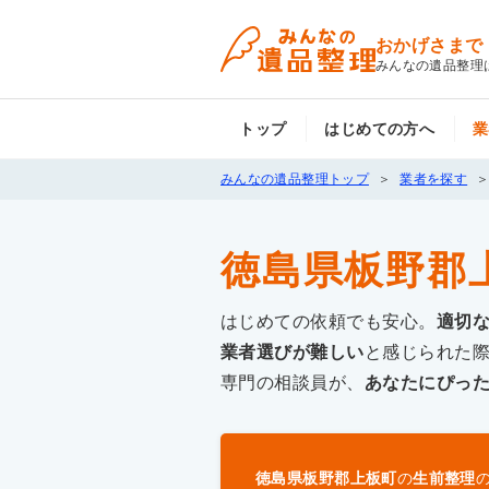
おかげさまで
みんなの遺品整理
トップ
はじめての方へ
業
みんなの遺品整理トップ
業者を探す
徳島県板野郡
はじめての依頼でも安心。
適切
業者選びが難しい
と感じられた
専門の相談員が、
あなたにぴっ
徳島県板野郡上板町
の
生前整理