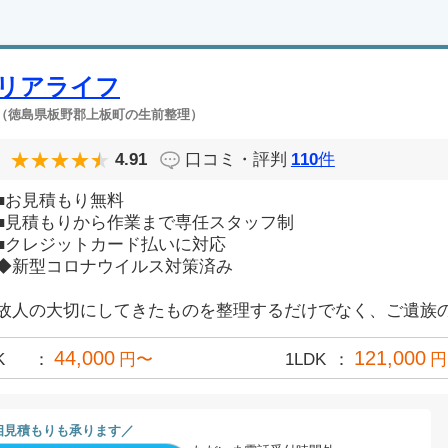
リアライフ
（徳島県板野郡上板町の生前整理）
4.91
口コミ・評判
110
件
■お見積もり無料
■見積もりから作業まで専任スタッフ制
■クレジットカード払いに対応
◆新型コロナウイルス対策済み
故人の大切にしてきたものを整理するだけでなく、ご遺族の気
44,000
121,000
K
円〜
1LDK
円
相見積もりも承ります