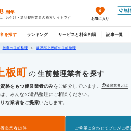
8
無
0
周年
は、片付け・遺品整理業者の検索サイトです
お気に入り
者を探す
ランキング
サービスと料金相場
記事一覧
徳島の生前整理
板野郡上板町の生前整理
上板町
の
生前整理
業者を探す
優良業者とは
な資格をもつ優良業者のみ
をご紹介しています。
際は、みんなの遺品整理にご相談ください。
たりな業者をご提案
いたします。
の優良業者
19
件
ご希望に合わせてプロがご提