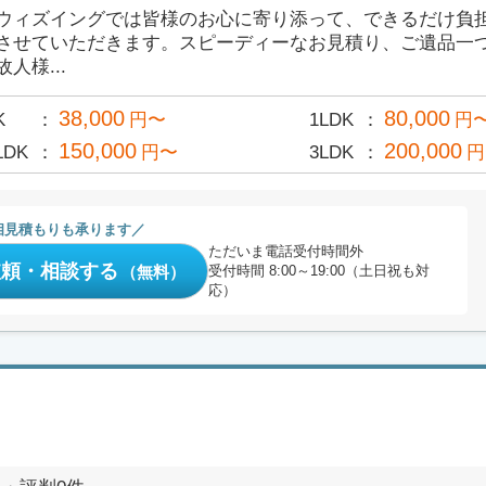
ウィズイングでは皆様のお心に寄り添って、できるだけ負
させていただきます。スピーディーなお見積り、ご遺品一
故人様...
38,000
80,000
K
円〜
1LDK
円
150,000
200,000
LDK
円〜
3LDK
円
相見積もりも承ります
ただいま電話受付時間外
依頼・相談する
（無料）
受付時間 8:00～19:00（土日祝も対
応）