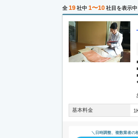
19
1〜10
全
社中
社目を表示中
基本料金
1
日時調整、複数業者の