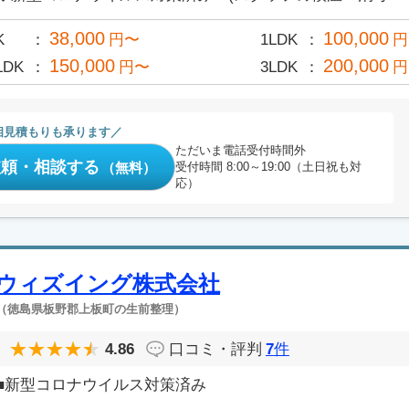
38,000
100,000
K
円〜
1LDK
円
150,000
200,000
LDK
円〜
3LDK
円
相見積もりも承ります
ただいま電話受付時間外
依頼・相談する
（無料）
受付時間 8:00～19:00（土日祝も対
応）
ウィズイング株式会社
（徳島県板野郡上板町の生前整理）
4.86
口コミ・評判
7
件
■新型コロナウイルス対策済み