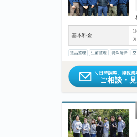
1
基本料金
2
遺品整理
生前整理
特殊清掃
空
日時調整、複数業
ご相談・