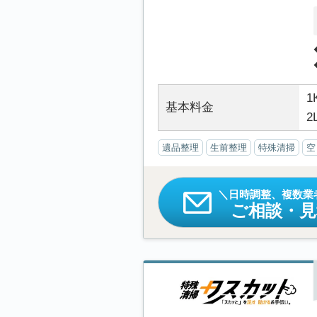
1
基本料金
2
遺品整理
生前整理
特殊清掃
空
日時調整、複数業
ご相談・