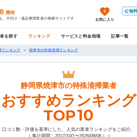
8
無
0
周年
は、片付け・遺品整理業者の検索サイトです
お気に入り
者を探す
ランキング
サービスと料金相場
記事一覧
掃ランキング
焼津市の特殊清掃ランキング
静岡県焼津市の
特殊清掃業者
おすすめランキング
10
TOP
口コミ数・評価を基準にした、人気の業者ランキングをご紹介。
（ 集計期間：2017/10/1〜
2026/08/08
）
※