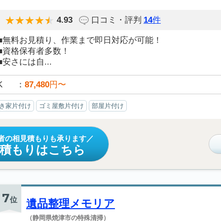
4.93
口コミ・評判
14
件
■無料お見積り、作業まで即日対応が可能！
■資格保有者多数！
■安さには自...
K
87,480
円〜
き家片付け
ゴミ屋敷片付け
部屋片付け
者の相見積もりも承ります
見積もりはこちら
7
位
遺品整理メモリア
（静岡県焼津市の特殊清掃）