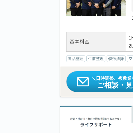
1
基本料金
2
遺品整理
生前整理
特殊清掃
空
日時調整、複数業
ご相談・