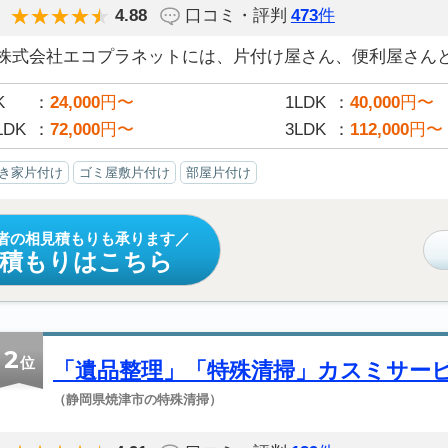
4.88
口コミ・評判
473
件
株式会社エコプラネットには、片付け屋さん、便利屋さんと決
K
24,000
円〜
1LDK
40,000
円〜
LDK
72,000
円〜
3LDK
112,000
円〜
き家片付け
ゴミ屋敷片付け
部屋片付け
者の相見積もりも承ります
見積もりはこちら
2
位
「遺品整理」「特殊清掃」カスミサー
（静岡県焼津市の特殊清掃）