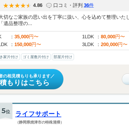
4.86
口コミ・評判
36
件
大切なご家族の思い出を丁寧に扱い、心を込めて整理いた
「遺品整理の...
K
35,000
円〜
1LDK
80,000
円〜
LDK
150,000
円〜
3LDK
200,000
円〜
き家片付け
ゴミ屋敷片付け
部屋片付け
者の相見積もりも承ります
見積もりはこちら
5
位
ライフサポート
（静岡県焼津市の特殊清掃）