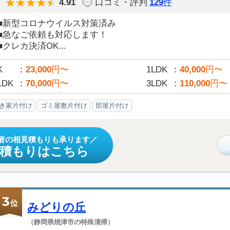
4.91
口コミ・評判
129
件
■新型コロナウイルス対策済み
■急なご依頼も対応します！
■クレカ決済OK...
K
23,000
円〜
1LDK
40,000
円〜
LDK
70,000
円〜
3LDK
110,000
円〜
き家片付け
ゴミ屋敷片付け
部屋片付け
者の相見積もりも承ります
見積もりはこちら
3
位
みどりの丘
（静岡県焼津市の特殊清掃）