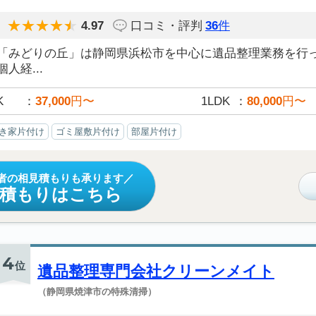
4.97
口コミ・評判
36
件
「みどりの丘」は静岡県浜松市を中心に遺品整理業務を行
個人経...
K
37,000
円〜
1LDK
80,000
円〜
き家片付け
ゴミ屋敷片付け
部屋片付け
者の相見積もりも承ります
見積もりはこちら
4
位
遺品整理専門会社クリーンメイト
（静岡県焼津市の特殊清掃）