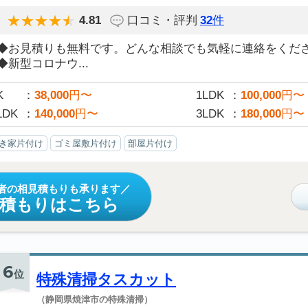
4.81
口コミ・評判
32
件
◆お見積りも無料です。どんな相談でも気軽に連絡をくだ
◆新型コロナウ...
K
38,000
円〜
1LDK
100,000
円〜
LDK
140,000
円〜
3LDK
180,000
円〜
き家片付け
ゴミ屋敷片付け
部屋片付け
者の相見積もりも承ります
見積もりはこちら
6
位
特殊清掃タスカット
（静岡県焼津市の特殊清掃）