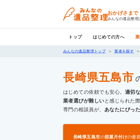
おかげさまで
みんなの遺品整理
トップ
はじめての方へ
業
みんなの遺品整理トップ
業者を探す
長崎県五島市
はじめての依頼でも安心。
適切
業者選びが難しい
と感じられた
専門の相談員が、
あなたにぴっ
長崎県五島市
の
部屋片付け
の優