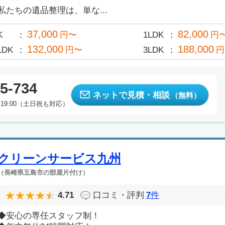
私たちの遺品整理は、単な...
37,000
82,000
K
円〜
1LDK
円
132,000
188,000
LDK
円〜
3LDK
円
5-734
ネットで見積・相談
（無料）
19:00（土日祝も対応）
クリーンサービス九州
（長崎県五島市の部屋片付け）
4.71
口コミ・評判
7
件
◆安心の専任スタッフ制！