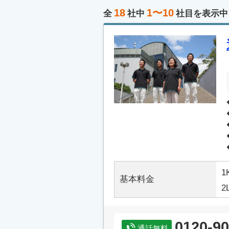
18
1〜10
全
社中
社目を表示中
1
基本料金
2
0120-90
通話無料