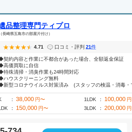
遺品整理専門ティプロ
（長崎県五島市の部屋片付け）
4.71
口コミ・評判
21
件
◆契約内容と作業に不都合があった場合、全額返金保証
◆高価買取に自信
◆特殊清掃・消臭作業も24時間対応
◆ハウスクリーニング無料
◆新型コロナウイルス対策済み (スタッフの検温・消毒・マス
38,000
100,000
K
円〜
1LDK
円
150,000
200,000
LDK
円〜
3LDK
円
5-734