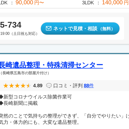
90,000
140,000
LDK
円〜
3LDK
円
5-734
ネットで見積・相談
（無料）
19:00（土日祝も対応）
長崎遺品整理・特殊清掃センター
（長崎県五島市の部屋片付け）
4.89
口コミ・評判
88
件
◆新型コロナウイルス除菌作業可
◆長崎新聞に掲載
突然のことで気持ちの整理ができず、「自分でやりたい」
気力・体力的にも、大変な遺品整理。