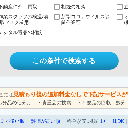
不動産仲介・買取
相続の相談
作業スタッフの検温/消
新型コロナウイルス除
毒/マスク着用
菌作業可
(
デジタル遺品の相談
この条件で検索する
見積もり後の追加料金なしで下記サービスが
金には
処分品の仕分け
貴重品の捜索
不要品の回収、処分
コミが多い順
評価が高い順
料金が安い順
1K
1LDK