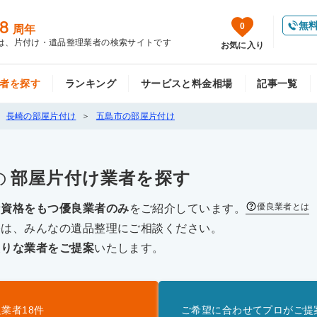
8
無
0
周年
は、片付け・遺品整理業者の検索サイトです
お気に入り
者を探す
ランキング
サービスと料金相場
記事一覧
長崎の部屋片付け
五島市の部屋片付け
の
部屋片付け
業者を探す
優良業者とは
な資格をもつ優良業者のみ
をご紹介しています。
際は、みんなの遺品整理にご相談ください。
たりな業者をご提案
いたします。
良業者
18
件
ご希望に合わせてプロがご提