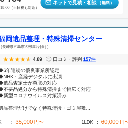
ネットで見積・相談
（無料）
19:00（土日祝も対応）
福岡遺品整理・特殊清掃センター
（長崎県五島市の部屋片付け）
4.89
口コミ・評判
157
件
◆6年連続の優良事業所認定
◆NHK・産経デジタルに出演
◆遺品査定士が買取の対応
◆不要品処分から特殊清掃まで幅広く対応
◆新型コロナウイルス対策済み
遺品整理だけでなく特殊清掃・ゴミ屋敷...
35,000
60,000
K
円〜
1LDK
円