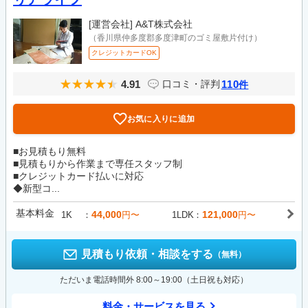
[運営会社]
A&T株式会社
（香川県仲多度郡多度津町のゴミ屋敷片付け）
クレジットカードOK
4.91
110
口コミ・評判
件
お気に入りに追加
■お見積もり無料
■見積もりから作業まで専任スタッフ制
■クレジットカード払いに対応
◆新型コ...
基本料金
44,000
121,000
1K
円〜
1LDK
円〜
見積もり依頼・相談をする
（無料）
ただいま電話時間外 8:00～19:00（土日祝も対応）
料金・サービスを見る