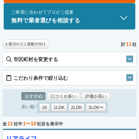
士」資格を持つ事業者のみ掲載しています。
ご希望に合わせてプロがご提案
無料で業者選びを相談する
11
香川のゴミ屋敷片付け
計
社
市区町村を変更する
こだわり条件で絞り込む
おすすめ
口コミが多い
評価が高い
安い順
1K
1LDK
2LDK
3LDK〜
11
1〜10
全
社中
社目を表示中
リアライフ