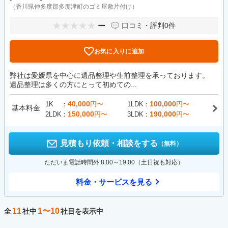
（香川県仲多度郡多度津町のゴミ屋敷片付け）
ー
口コミ・評判
0件
お気に入りに追加
弊社は愛媛県を中心に遺品整理や生前整理を承っております。
遺品整理は多くの方にとって初めての...
40,000
100,000
1K
円〜
1LDK
円〜
基本料金
150,000
190,000
2LDK
円〜
3LDK
円〜
見積もり依頼・相談をする
（無料）
ただいま電話時間外 8:00～19:00（土日祝も対応）
料金・サービスを見る
11
1〜10
全
社中
社目を表示中