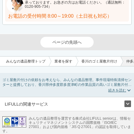
承っております。お急ぎの方はお電話ください。（通話無料：
0120-905-734）
お電話の受付時間
8:00～19:00（土日祝も対応）
ページの先頭へ
みんなの遺品整理トップ
業者を探す
香川のゴミ屋敷片付け
仲多
ゴミ屋敷片付けの依頼をお考えなら、みんなの遺品整理。事件現場特殊清掃セン
ターと提携しており、香川県仲多度郡多度津町の作業品質の高いゴミ屋敷片付け
業者を掲載しています。汚部屋の片付けに伴う不用品の処分・回収・引き取りか
ら、外虫の発生や孤独死の現場まで対応しています。香川県仲多度郡多度津町の
ゴミ屋敷片付けの料金相場情報だけで業者を決められない場合は不用品の買取や
消臭脱臭など絞り込み条件を利用し検索してみましょう。ゴミ屋敷になってしま
LIFULLの関連サービス
う方は高齢で体力的に掃除するのが難しい、認知症やセルフネグレクトになって
LIFULLのサービス
しまう、精神的なストレスなど様々な原因があります。
またお役立ち情報も豊富なので、部屋を埋めつくす大量のゴミを自力で片付ける
みんなの遺品整理を運営する株式会社LIFULL seniorは、情報セ
不動産・住宅
引越し
老人ホーム
地方創生
ママの就労支援
キュリティマネジメントシステムの国際規格「ISO/IEC
方法についてもチェックしてみてください。
不動産クラウドファンディング
遺品整理
老後の暮らし情報
27001」および国内規格「JIS Q 27001」の認証を取得していま
農業技術
す。