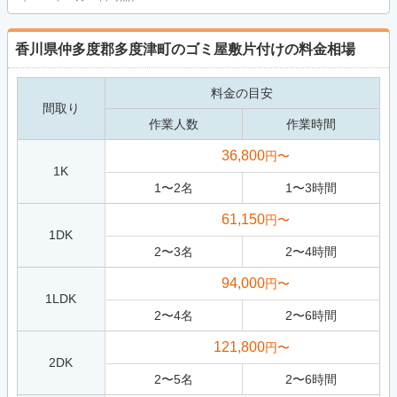
香川県仲多度郡多度津町のゴミ屋敷片付けの料金相場
料金の目安
間取り
作業人数
作業時間
36,800
円〜
1K
1
〜
2
名
1
〜
3
時間
61,150
円〜
1DK
2
〜
3
名
2
〜
4
時間
94,000
円〜
1LDK
2
〜
4
名
2
〜
6
時間
121,800
円〜
2DK
2
〜
5
名
2
〜
6
時間