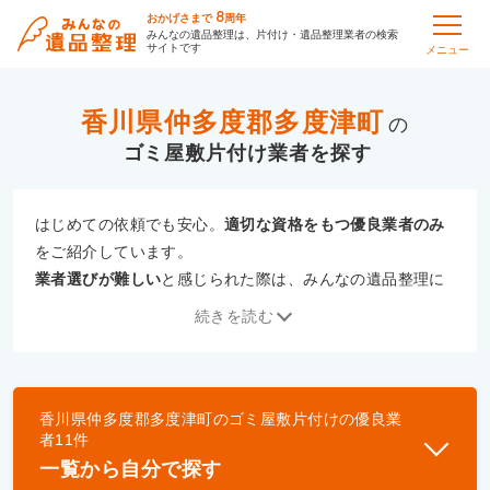
8
おかげさまで
周年
みんなの遺品整理は、片付け・遺品整理業者の検索
サイトです
メニュー
香川県仲多度郡多度津町
の
ゴミ屋敷片付け
はじめての依頼でも安心。
適切な資格をもつ優良業者のみ
をご紹介しています。
業者選びが難しい
と感じられた際は、みんなの遺品整理に
ご相談ください。
続きを読む
専門の相談員が、
あなたにぴったりな業者をご提案
いたし
ます。
香川県仲多度郡多度津町
の
ゴミ屋敷片付け
の優良業
優良業者とは
者
11
件
一般財団法人遺品整理認定協会、および一般社団法
一覧から自分で探す
人事件現場特殊清掃センターと提携し、「遺品整理