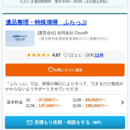
ただいま電話時間外 受付 8:00～19:00（土日祝も対応）
遺品整理・特殊清掃 ふらっぷ
[運営会社]
合同会社 Cloud9
（香川県仲多度郡多度津町のゴミ屋敷片付け）
4.67
12
口コミ・評判
件
お気に入りに追加
『ふらっぷ』では、皆様の御心によりそって、できるだけ負担が
かからないようサポートさせていただき...
37,000
89,000
1K
円〜
1LDK
円〜
基本料金
147,000
198,000
2LDK
円〜
3LDK
円〜
見積もり依頼・相談をする
（無料）