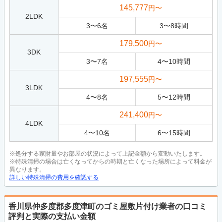
145,777
円〜
2LDK
3
〜
6
名
3
〜
8
時間
179,500
円〜
3DK
3
〜
7
名
4
〜
10
時間
197,555
円〜
3LDK
4
〜
8
名
5
〜
12
時間
241,400
円〜
4LDK
4
〜
10
名
6
〜
15
時間
※処分する家財量やお部屋の状況によって上記金額から変動いたします。
※特殊清掃の場合は亡くなってからの時期と亡くなった場所によって料金が
異なります。
詳しい特殊清掃の費用を確認する
香川県仲多度郡多度津町のゴミ屋敷片付け業者の口コミ
評判と実際の支払い金額