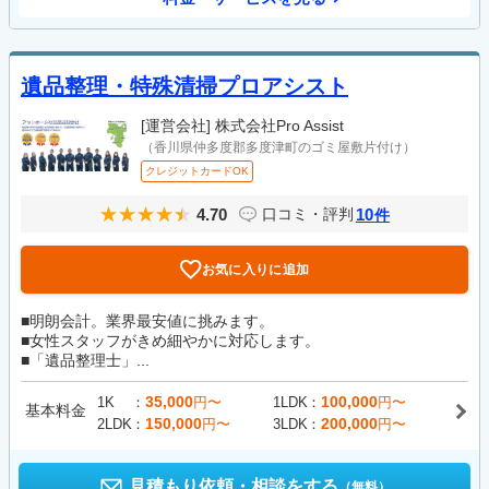
遺品整理・特殊清掃プロアシスト
[運営会社]
株式会社Pro Assist
（香川県仲多度郡多度津町のゴミ屋敷片付け）
クレジットカードOK
4.70
10
口コミ・評判
件
お気に入りに追加
■明朗会計。業界最安値に挑みます。
■女性スタッフがきめ細やかに対応します。
■「遺品整理士」...
35,000
100,000
1K
円〜
1LDK
円〜
基本料金
150,000
200,000
2LDK
円〜
3LDK
円〜
見積もり依頼・相談をする
（無料）