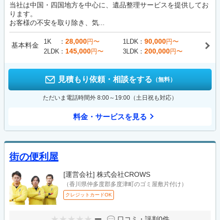
当社は中国・四国地方を中心に、遺品整理サービスを提供してお
ります。
お客様の不安を取り除き、気...
28,000
90,000
1K
円〜
1LDK
円〜
基本料金
145,000
200,000
2LDK
円〜
3LDK
円〜
見積もり依頼・相談をする
（無料）
ただいま電話時間外 8:00～19:00（土日祝も対応）
料金・サービスを見る
街の便利屋
[運営会社]
株式会社CROWS
（香川県仲多度郡多度津町のゴミ屋敷片付け）
クレジットカードOK
ー
口コミ・評判
0件