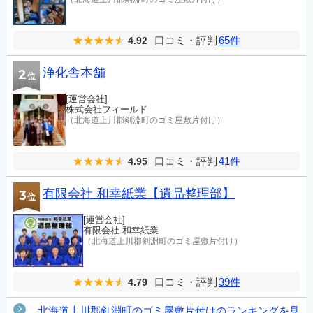
口コミ・評判
65件
4.92
浄化舎本舗
2
位
[運営会社]
株式会社フィールド
（北海道上川郡剣淵町のゴミ屋敷片付け）
口コミ・評判
41件
4.95
有限会社 和幸紙業【遺品整理部】
3
位
[運営会社]
有限会社 和幸紙業
（北海道上川郡剣淵町のゴミ屋敷片付け）
口コミ・評判
39件
4.79
北海道上川郡剣淵町のゴミ屋敷片付けのランキングを見