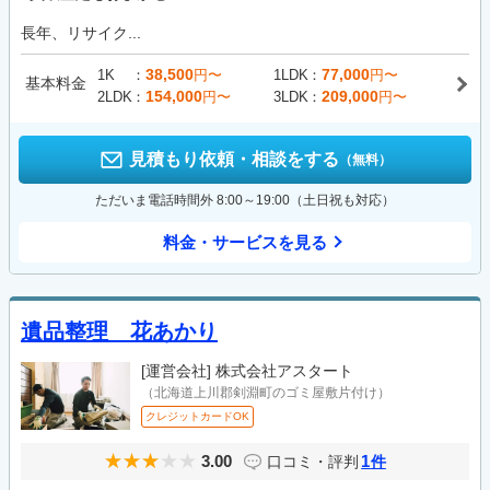
長年、リサイク...
38,500
77,000
1K
円〜
1LDK
円〜
基本料金
154,000
209,000
2LDK
円〜
3LDK
円〜
見積もり依頼・相談をする
（無料）
ただいま電話時間外 8:00～19:00（土日祝も対応）
料金・サービスを見る
遺品整理 花あかり
[運営会社]
株式会社アスタート
（北海道上川郡剣淵町のゴミ屋敷片付け）
クレジットカードOK
3.00
1
口コミ・評判
件