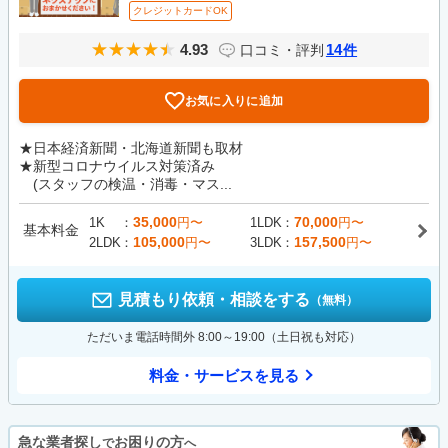
クレジットカードOK
4.93
14
口コミ・評判
件
お気に入りに追加
★日本経済新聞・北海道新聞も取材
★新型コロナウイルス対策済み
(スタッフの検温・消毒・マス...
35,000
70,000
1K
円〜
1LDK
円〜
基本料金
105,000
157,500
2LDK
円〜
3LDK
円〜
見積もり依頼・相談をする
（無料）
ただいま電話時間外 8:00～19:00（土日祝も対応）
料金・サービスを見る
急な業者探し
お困りの方
で
へ