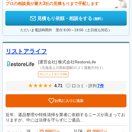
3
プロの相談員が最大
社の見積もりまで手配します
見積もり依頼・相談をする
（無料）
ただいま電話時間外 受付 8:00～19:00（土日祝も対応）
リストアライフ
[運営会社]
株式会社RestoreLife
（北海道上川郡剣淵町のゴミ屋敷片付け）
クレジットカードOK
4.71
7
口コミ・評判
件
お気に入りに追加
近年、遺品整理や特殊清掃を業者に依頼するニーズが高まってお
りますが、中には法律を守らずにご遺品...
25,000
45,000
1K
円〜
1LDK
円〜