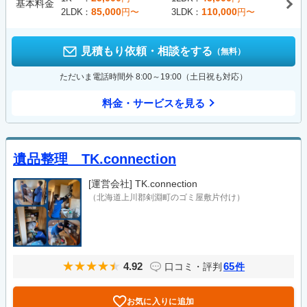
基本料金
85,000
110,000
2LDK
円〜
3LDK
円〜
見積もり依頼・相談をする
（無料）
ただいま電話時間外 8:00～19:00（土日祝も対応）
料金・サービスを見る
遺品整理 TK.connection
[運営会社]
TK.connection
（北海道上川郡剣淵町のゴミ屋敷片付け）
4.92
65
口コミ・評判
件
お気に入りに追加