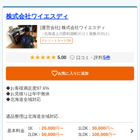
株式会社ワイエスディ
[運営会社]
株式会社ワイエスディ
（北海道上川郡剣淵町のゴミ屋敷片付け）
クレジットカードOK
5.00
5
口コミ・評判
件
お気に入りに追加
◆お客様満足度97.6%
◆お見積りは年中無休
◆北海道全域対応
遺品整理は北海道全域対応...
20,000
30,000
1K
円〜
1LDK
円〜
基本料金
50,000
100,000
2LDK
円〜
3LDK
円〜