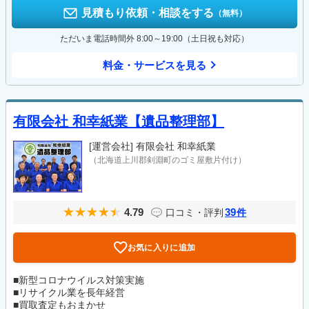
見積もり依頼・相談をする
（無料）
ただいま電話時間外 8:00～19:00（土日祝も対応）
料金・サービスを見る
有限会社 和幸紙業【遺品整理部】
[運営会社]
有限会社 和幸紙業
（北海道上川郡剣淵町のゴミ屋敷片付け）
4.79
39
口コミ・評判
件
お気に入りに追加
■新型コロナウイルス対策実施
■リサイクル業を長年経営
■買取査定もおまかせ