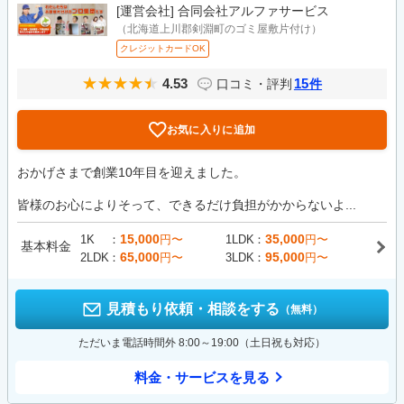
[運営会社]
合同会社アルファサービス
（北海道上川郡剣淵町のゴミ屋敷片付け）
クレジットカードOK
4.53
15
口コミ・評判
件
お気に入りに追加
おかげさまで創業10年目を迎えました。
皆様のお心によりそって、できるだけ負担がかからないよ...
15,000
35,000
1K
円〜
1LDK
円〜
基本料金
65,000
95,000
2LDK
円〜
3LDK
円〜
見積もり依頼・相談をする
（無料）
ただいま電話時間外 8:00～19:00（土日祝も対応）
料金・サービスを見る