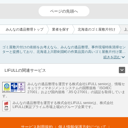
ページの先頭へ
みんなの遺品整理トップ
業者を探す
北海道のゴミ屋敷片付け
上
ゴミ屋敷片付けの依頼をお考えなら、みんなの遺品整理。事件現場特殊清掃セン
ターと提携しており、北海道上川郡剣淵町の作業品質の高いゴミ屋敷片付け業者
を掲載しています。汚部屋の片付けに伴う不用品の処分・回収・引き取りから、
外虫の発生や孤独死の現場まで対応しています。北海道上川郡剣淵町のゴミ屋敷
片付けの料金相場情報だけで業者を決められない場合は不用品の買取や消臭脱臭
など絞り込み条件を利用し検索してみましょう。ゴミ屋敷になってしまう方は高
LIFULLの関連サービス
齢で体力的に掃除するのが難しい、認知症やセルフネグレクトになってしまう、
LIFULLのサービス
精神的なストレスなど様々な原因があります。
またお役立ち情報も豊富なので、部屋を埋めつくす大量のゴミを自力で片付ける
みんなの遺品整理を運営する株式会社LIFULL seniorは、情報セ
不動産・住宅
引越し
老人ホーム
地方創生
ママの就労支援
キュリティマネジメントシステムの国際規格「ISO/IEC
方法についてもチェックしてみてください。
不動産クラウドファンディング
遺品整理
老後の暮らし情報
27001」および国内規格「JIS Q 27001」の認証を取得していま
農業技術
す。
みんなの遺品整理を運営する株式会社LIFULL seniorは、株式会社
LIFULL HOME'Sのサービス
LIFULL(東証プライム市場上場)のグループ企業です。
不動産・住宅
マンション
一戸建て
注文住宅
リノベーション
不動産査定
マンション専門売却査定
不動産投資
アドバイザー
住まいの窓口
住宅ローン
住まいインデックス
プライスマップ
不動産アーカイブ
空き家バンク
家賃相場
不動産会社
まちむすび
サービス利用規約
個人情報保護方針について