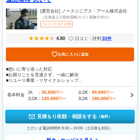
[運営会社]
ノースジニアス・アール株式会社
（北海道上川郡剣淵町のゴミ屋敷片付け）
クレジットカードOK
4.80
10
口コミ・評判
件
お気に入りに追加
■想いに寄り添った対応
■お困りごとを見逃さず、一緒に解決
■リユース事業・リサイクルショップ...
30,000
90,000
1K
円〜
1LDK
円〜
基本料金
120,000
180,000
2LDK
円〜
3LDK
円〜
見積もり依頼・相談をする
（無料）
ただいま電話時間外 8:00～19:00（土日祝も対応）