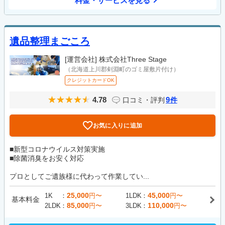
料金・サービスを見る
遺品整理まごころ
[運営会社]
株式会社Three Stage
（北海道上川郡剣淵町のゴミ屋敷片付け）
クレジットカードOK
4.78
9
口コミ・評判
件
お気に入りに追加
■新型コロナウイルス対策実施
■除菌消臭をお安く対応
プロとしてご遺族様に代わって作業してい...
25,000
45,000
1K
円〜
1LDK
円〜
基本料金
85,000
110,000
2LDK
円〜
3LDK
円〜