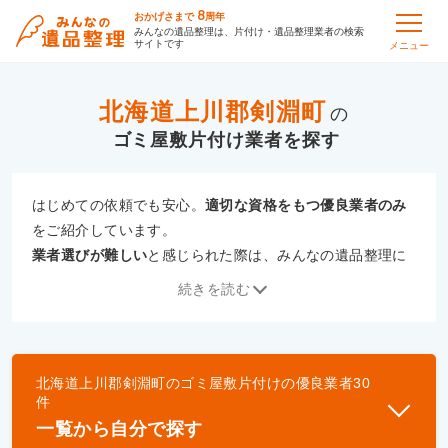
8
おかげさまで
周年
みんなの遺品整理は、片付け・遺品整理業者の検索
サイトです
メニュー
北海道上川郡剣淵町
の
ゴミ屋敷片付け
はじめての依頼でも安心。
適切な資格をもつ優良業者のみ
をご紹介しています。
業者選びが難しい
と感じられた際は、みんなの遺品整理に
ご相談ください。
続きを読む
専門の相談員が、
あなたにぴったりな業者をご提案
いたし
ます。
北海道上川郡剣淵町
の
ゴミ屋敷片付け
の優良業者
30
優良業者とは
件
一般財団法人遺品整理認定協会、および一般社団法
一覧から自分で探す
人事件現場特殊清掃センターと提携し、「遺品整理