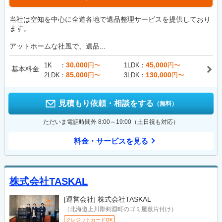
当社は空知を中心に全道各地で遺品整理サービスを提供しており
ます。
アットホームな社風で、遺品...
30,000
45,000
1K
円〜
1LDK
円〜
基本料金
85,000
130,000
2LDK
円〜
3LDK
円〜
見積もり依頼・相談をする
（無料）
ただいま電話時間外 8:00～19:00（土日祝も対応）
料金・サービスを見る
株式会社TASKAL
[運営会社]
株式会社TASKAL
（北海道上川郡剣淵町のゴミ屋敷片付け）
クレジットカードOK