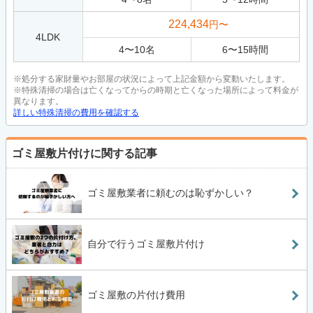
224,434
円〜
4LDK
4
〜
10
名
6
〜
15
時間
※処分する家財量やお部屋の状況によって上記金額から変動いたします。
※特殊清掃の場合は亡くなってからの時期と亡くなった場所によって料金が
異なります。
詳しい特殊清掃の費用を確認する
ゴミ屋敷片付けに関する記事
ゴミ屋敷業者に頼むのは恥ずかしい？
自分で行うゴミ屋敷片付け
ゴミ屋敷の片付け費用