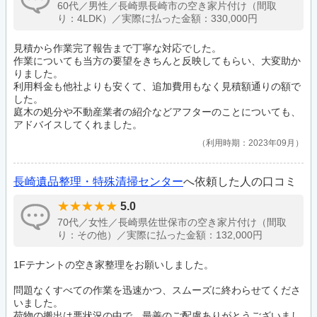
60代／男性／長崎県長崎市の空き家片付け（間取
り：4LDK）／実際に払った金額：330,000円
見積から作業完了報告まで丁寧な対応でした。
作業についても当方の要望をきちんと反映してもらい、大変助か
りました。
利用料金も他社よりも安くて、追加費用もなく見積額通りの額で
した。
庭木の処分や不動産業者の紹介などアフターのことについても、
アドバイスしてくれました。
利用時期：2023年09月
長崎遺品整理・特殊清掃センター
へ依頼した人の口コミ
5.0
70代／女性／長崎県佐世保市の空き家片付け（間取
り：その他）／実際に払った金額：132,000円
1Fテナントの空き家整理をお願いしました。
問題なくすべての作業を迅速かつ、スムーズに終わらせてくださ
いました。
荷物の搬出は悪状況の中で、最善のご配慮ありがとうございまし