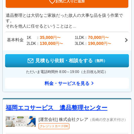
お気に入りに追加
遺品整理とは大切なご家族だった故人の大事な品を扱う作業で
す。
それを他人に任せるということはと...
35,000
70,000
1K
円〜
1LDK
円〜
基本料金
130,000
190,000
2LDK
円〜
3LDK
円〜
見積もり依頼・相談をする
（無料）
ただいま電話時間外 8:00～19:00（土日祝も対応）
料金・サービスを見る
福岡エコサービス 遺品整理センター
[運営会社]
株式会社クレア
（長崎の空き家片付け）
クレジットカードOK