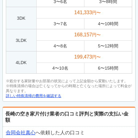
3
〜
6
名
3
〜
8
時間
141,333
円〜
3DK
3
〜
7
名
4
〜
10
時間
168,157
円〜
3LDK
4
〜
8
名
5
〜
12
時間
199,473
円〜
4LDK
4
〜
10
名
6
〜
15
時間
※処分する家財量やお部屋の状況によって上記金額から変動いたします。
※特殊清掃の場合は亡くなってからの時期と亡くなった場所によって料金が
異なります。
詳しい特殊清掃の費用を確認する
長崎の空き家片付け業者の口コミ評判と実際の支払い金
額
合同会社真心
へ依頼した人の口コミ