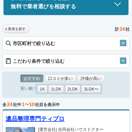
無料で業者選びを相談する
24
業者を探す
計
社
市区町村で絞り込む
こだわり条件で絞り込む
おすすめ
口コミが多い
評価が高い
安い順
1K
1LDK
2LDK
3LDK〜
24
1〜10
全
社中
社目を表示中
遺品整理専門ティプロ
[運営会社]
合同会社ハウスドクター