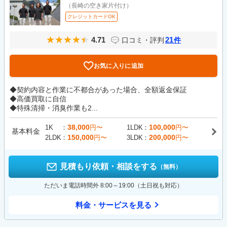
（長崎の空き家片付け）
クレジットカードOK
4.71
21
口コミ・評判
件
お気に入りに追加
◆契約内容と作業に不都合があった場合、全額返金保証
◆高価買取に自信
◆特殊清掃・消臭作業も2...
38,000
100,000
1K
円〜
1LDK
円〜
基本料金
150,000
200,000
2LDK
円〜
3LDK
円〜
見積もり依頼・相談をする
（無料）
ただいま電話時間外 8:00～19:00（土日祝も対応）
料金・サービスを見る