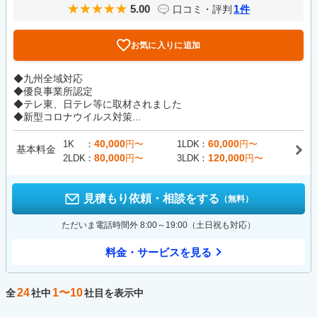
5.00
1
口コミ・評判
件
お気に入りに追加
◆九州全域対応
◆優良事業所認定
◆テレ東、日テレ等に取材されました
◆新型コロナウイルス対策...
40,000
60,000
1K
円〜
1LDK
円〜
基本料金
80,000
120,000
2LDK
円〜
3LDK
円〜
見積もり依頼・相談をする
（無料）
ただいま電話時間外 8:00～19:00（土日祝も対応）
料金・サービスを見る
24
1〜10
全
社中
社目を表示中