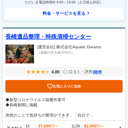
ただいま電話時間外 8:00～19:00（土日祝も対応）
料金・サービスを見る
長崎遺品整理・特殊清掃センター
[運営会社]
株式会社Aquatic Dreams
（長崎の空き家片付け）
4.89
88
口コミ・評判
件
お気に入りに追加
◆新型コロナウイルス除菌作業可
◆長崎新聞に掲載
突然のことで気持ちの整理ができず、「自分で...
37,000
82,000
1K
円〜
1LDK
円〜