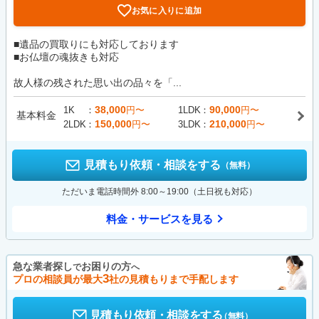
お気に入りに追加
■遺品の買取りにも対応しております
■お仏壇の魂抜きも対応
故人様の残された思い出の品々を「...
38,000
90,000
1K
円〜
1LDK
円〜
基本料金
150,000
210,000
2LDK
円〜
3LDK
円〜
見積もり依頼・相談をする
（無料）
ただいま電話時間外 8:00～19:00（土日祝も対応）
料金・サービスを見る
急な業者探し
お困りの方
で
へ
3
プロの相談員が最大
社の見積もりまで手配します
見積もり依頼・相談をする
（無料）