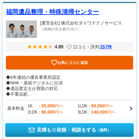
福岡遺品整理・特殊清掃センター
[運営会社]
株式会社ダイワテクノサービス
（長崎の空き家片付け）
4.89
157
口コミ・評判
件
お気に入りに追加
◆6年連続の優良事業所認定
◆NHK・産経デジタルに出演
◆遺品査定士が買取の対応
◆不要品処...
35,000
60,000
1K
円〜
1LDK
円〜
基本料金
90,000
140,000
2LDK
円〜
3LDK
円〜
見積もり依頼・相談をする
（無料）