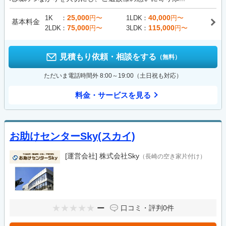
25,000
40,000
1K
円〜
1LDK
円〜
基本料金
75,000
115,000
2LDK
円〜
3LDK
円〜
見積もり依頼・相談をする
（無料）
ただいま電話時間外 8:00～19:00（土日祝も対応）
料金・サービスを見る
お助けセンターSky(スカイ)
[運営会社]
株式会社Sky
（長崎の空き家片付け）
ー
口コミ・評判
0件