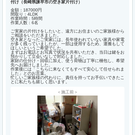
付け（長崎県諫早市の空き家片付け）
金額：187000円
間取り：4LDK
作業時間：5時間
作業人数：6名
ご実家の片付けをしたいと、遠方にお住まいのご家族様から
ご相談をいただきました。
空き家となったご実家には、長年使われていない家具や家電
が多く残っていましたが、一部は使用するため、運搬もして
ほしいというご希望でした。
まずはお電話とお写真で状況を共有いただき、当日は鍵をお
預かりして立会いなしで対応しました。
家財の仕分け・回収に加え、使う荷物は丁寧に梱包し、希望
先へお届けしました。
作業後には「こちらに来なくてもすべて安心して任せられま
した」とのお言葉。
忙しいご家族様の代わりに、責任を持ってお手伝いできたこ
とに私たちも嬉しく思います。
＜施工前＞