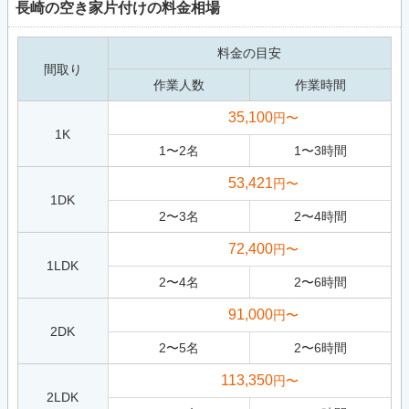
長崎の空き家片付けの料金相場
料金の目安
間取り
作業人数
作業時間
35,100
円〜
1K
1
〜
2
名
1
〜
3
時間
53,421
円〜
1DK
2
〜
3
名
2
〜
4
時間
72,400
円〜
1LDK
2
〜
4
名
2
〜
6
時間
91,000
円〜
2DK
2
〜
5
名
2
〜
6
時間
113,350
円〜
2LDK