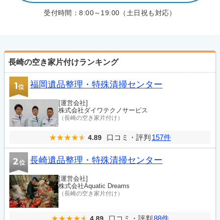
受付時間：
8:00～19:00（土日祝も対応）
長崎の空き家片付けランキング
福岡遺品整理・特殊清掃センター
1
位
[運営会社]
株式会社ダイワテクノサービス
（長崎の空き家片付け）
口コミ・評判
157件
4.89
長崎遺品整理・特殊清掃センター
2
位
[運営会社]
株式会社Aquatic Dreams
（長崎の空き家片付け）
口コミ・評判
88件
4.89