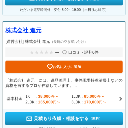
ただいま電話時間外 受付 8:00～19:00（土日祝も対応）
株式会社 進元
[運営会社]
株式会社 進元
（長崎の空き家片付け）
ー
口コミ・評判
0件
お気に入りに追加
「株式会社 進元」には、遺品整理士、事件現場特殊清掃士などの
資格を有するプロが在籍しています。...
38,000
85,000
1K
円〜
1LDK
円〜
基本料金
135,000
170,000
2LDK
円〜
3LDK
円〜
見積もり依頼・相談をする
（無料）