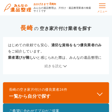
8
おかげさまで
周年
みんなの遺品整理は、片付け・遺品整理業者の検索
サイトです
メニュー
長崎
の
空き家片付け
はじめての依頼でも安心。
適切な資格をもつ優良業者のみ
をご紹介しています。
業者選びが難しい
と感じられた際は、みんなの遺品整理に
ご相談ください。
続きを読む
専門の相談員が、
あなたにぴったりな業者をご提案
いたし
ます。
長崎
の
空き家片付け
の優良業者
24
件
優良業者とは
一覧から自分で探す
一般財団法人遺品整理認定協会、および一般社団法
人事件現場特殊清掃センターと提携し、「遺品整理
ご希望に合わせてプロがご提案
士」資格を持つ事業者のみ掲載しています。