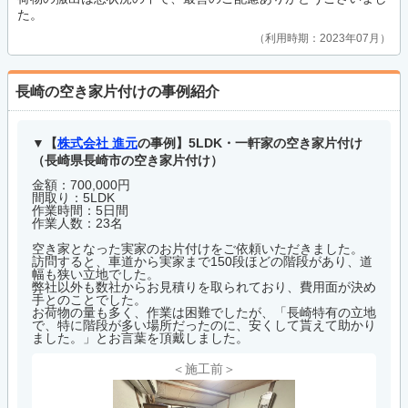
た。
利用時期：2023年07月
長崎の空き家片付けの事例紹介
【
株式会社 進元
の事例】5LDK・一軒家の空き家片付け
（長崎県長崎市の空き家片付け）
金額：700,000円
間取り：5LDK
作業時間：5日間
作業人数：23名
空き家となった実家のお片付けをご依頼いただきました。
訪問すると、車道から実家まで150段ほどの階段があり、道
幅も狭い立地でした。
弊社以外も数社からお見積りを取られており、費用面が決め
手とのことでした。
お荷物の量も多く、作業は困難でしたが、「長崎特有の立地
で、特に階段が多い場所だったのに、安くして貰えて助かり
ました。」とお言葉を頂戴しました。
＜施工前＞