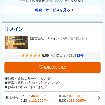
ただいま電話時間外 8:00～19:00（土日祝も対応）
料金・サービスを見る
リメイン
[運営会社]
リメイン
（長崎の空き家片付け）
5.00
12
口コミ・評判
件
お気に入りに追加
◆幅広く柔軟なサービスをご提供
◆豊富な経験で培った片付けノウハウ
◆お客様の悩みに合わせたプ...
35,000
80,000
1K
円〜
1LDK
円〜
基本料金
132,000
186,000
2LDK
円〜
3LDK
円〜