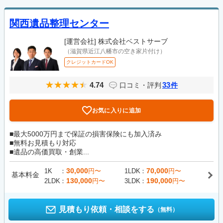
関西遺品整理センター
[運営会社]
株式会社ベストサーブ
（滋賀県近江八幡市の空き家片付け）
クレジットカードOK
4.74
33
口コミ・評判
件
お気に入りに追加
■最大5000万円まで保証の損害保険にも加入済み
■無料お見積もり対応
■遺品の高価買取・創業...
30,000
70,000
1K
円〜
1LDK
円〜
基本料金
130,000
190,000
2LDK
円〜
3LDK
円〜
見積もり依頼・相談をする
（無料）