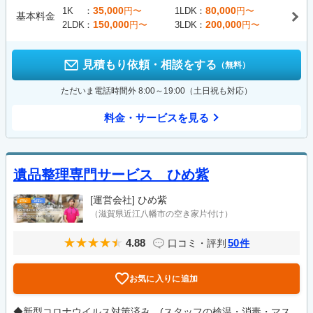
35,000
80,000
1K
円〜
1LDK
円〜
基本料金
150,000
200,000
2LDK
円〜
3LDK
円〜
見積もり依頼・相談をする
（無料）
ただいま電話時間外 8:00～19:00（土日祝も対応）
料金・サービスを見る
遺品整理専門サービス ひめ紫
[運営会社]
ひめ紫
（滋賀県近江八幡市の空き家片付け）
4.88
50
口コミ・評判
件
お気に入りに追加
◆新型コロナウイルス対策済み (スタッフの検温・消毒・マス