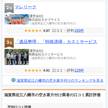
マレリーク
2
位
[運営会社]
株式会社ネオプライス
（滋賀県近江八幡市の空き家片付け）
口コミ・評判
183件
4.87
「遺品整理」「特殊清掃」カスミサービス
3
位
[運営会社]
有限会社カスミサービス
（滋賀県近江八幡市の空き家片付け）
口コミ・評判
129件
4.91
滋賀県近江八幡市の空き家片付けのランキングを見る
滋賀県近江八幡市の空き家片付け業者の口コミ累計評価
平均口コミ評価