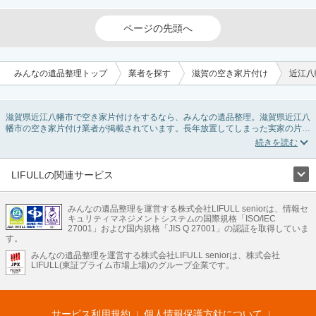
ページの先頭へ
みんなの遺品整理トップ
業者を探す
滋賀の空き家片付け
近江八
滋賀県近江八幡市で空き家片付けをするなら、みんなの遺品整理。滋賀県近江八
幡市の空き家片付け業者が掲載されています。長年放置してしまった実家の片付
けや、相続したが住む予定のない親の家の不用品の処分・回収・引き取りまで対
応しています。滋賀県近江八幡市の空き家片付けの料金相場情報だけで業者を決
められない場合は、不用品の買取や家屋の解体・不動産売却などの絞り込み条件
を利用し検索してみましょう。
LIFULLの関連サービス
また家一軒まるごとの掃除方法・空家対策特別措置法の法改正に伴う空き家の片
LIFULLのサービス
付けについての情報も豊富です。
みんなの遺品整理を運営する株式会社LIFULL seniorは、情報セ
不動産・住宅
引越し
老人ホーム
地方創生
ママの就労支援
キュリティマネジメントシステムの国際規格「ISO/IEC
不動産クラウドファンディング
遺品整理
老後の暮らし情報
27001」および国内規格「JIS Q 27001」の認証を取得していま
農業技術
す。
みんなの遺品整理を運営する株式会社LIFULL seniorは、株式会社
LIFULL HOME'Sのサービス
LIFULL(東証プライム市場上場)のグループ企業です。
不動産・住宅
マンション
一戸建て
注文住宅
リノベーション
不動産査定
マンション専門売却査定
不動産投資
アドバイザー
住まいの窓口
住宅ローン
住まいインデックス
プライスマップ
不動産アーカイブ
空き家バンク
家賃相場
不動産会社
まちむすび
サービス利用規約
個人情報保護方針について