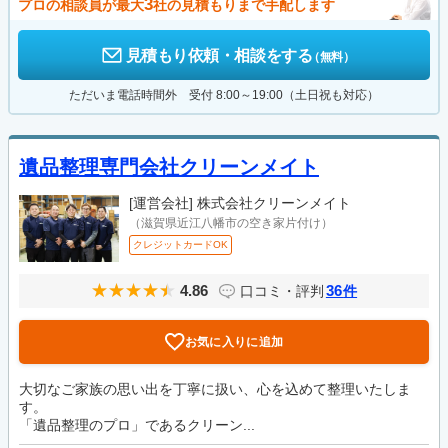
3
プロの相談員が最大
社の見積もりまで手配します
見積もり依頼・相談をする
（無料）
ただいま電話時間外 受付 8:00～19:00（土日祝も対応）
遺品整理専門会社クリーンメイト
[運営会社]
株式会社クリーンメイト
（滋賀県近江八幡市の空き家片付け）
クレジットカードOK
4.86
36
口コミ・評判
件
お気に入りに追加
大切なご家族の思い出を丁寧に扱い、心を込めて整理いたしま
す。
「遺品整理のプロ」であるクリーン...