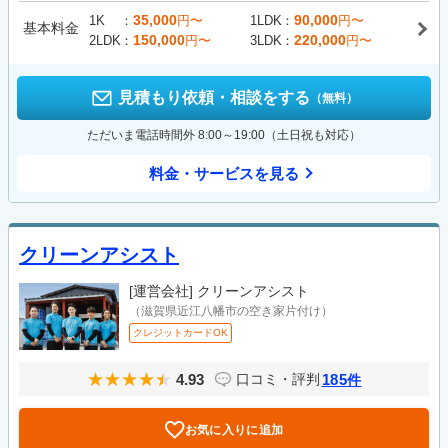
35,000
90,000
1K
円〜
1LDK
円〜
基本料金
150,000
220,000
2LDK
円〜
3LDK
円〜
見積もり依頼・相談をする
（無料）
ただいま電話時間外 8:00～19:00（土日祝も対応）
料金・サービスを見る
クリーンアシスト
[運営会社]
クリーンアシスト
（滋賀県近江八幡市の空き家片付け）
クレジットカードOK
4.93
185
口コミ・評判
件
お気に入りに追加