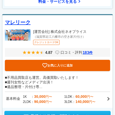
料金・サービスを見る
マレリーク
[運営会社]
株式会社ネオプライス
（滋賀県近江八幡市の空き家片付け）
クレジットカードOK
4.87
183
口コミ・評判
件
お気に入りに追加
■不用品買取店も運営。高価買取いたします！
■週刊女性などメディア出演！
■遺品整理・片付け専...
30,000
60,000
1K
円〜
1LDK
円〜
基本料金
90,000
140,000
2LDK
円〜
3LDK
円〜