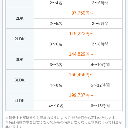
2
〜
4
名
2
〜
6
時間
97,750
円〜
2DK
2
〜
5
名
2
〜
6
時間
119,223
円〜
2LDK
3
〜
6
名
3
〜
8
時間
144,829
円〜
3DK
3
〜
7
名
4
〜
10
時間
166,456
円〜
3LDK
4
〜
8
名
5
〜
12
時間
199,737
円〜
4LDK
4
〜
10
名
6
〜
15
時間
※処分する家財量やお部屋の状況によって上記金額から変動いたします。
※特殊清掃の場合は亡くなってからの時期と亡くなった場所によって料金が
異なります。