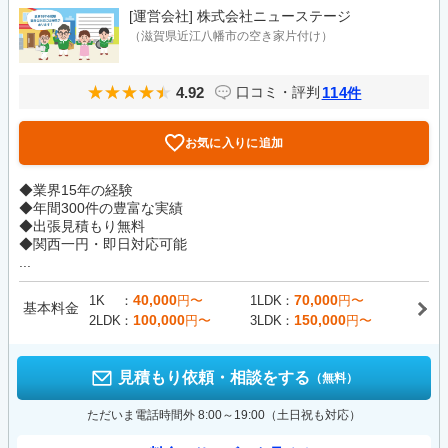
[運営会社]
株式会社ニューステージ
（滋賀県近江八幡市の空き家片付け）
4.92
114
口コミ・評判
件
お気に入りに追加
◆業界15年の経験
◆年間300件の豊富な実績
◆出張見積もり無料
◆関西一円・即日対応可能
...
40,000
70,000
1K
円〜
1LDK
円〜
基本料金
100,000
150,000
2LDK
円〜
3LDK
円〜
見積もり依頼・相談をする
（無料）
ただいま電話時間外 8:00～19:00（土日祝も対応）