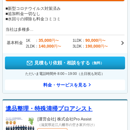
■新型コロナウイルス対策済み
■追加料金一切なし
■水回りの掃除も料金コミコミ
当社は多種多...
35,000
90,000
1K
円〜
1LDK
円〜
基本料金
140,000
190,000
2LDK
円〜
3LDK
円〜
見積もり依頼・相談をする
（無料）
ただいま電話時間外 8:00～19:00（土日祝も対応）
料金・サービスを見る
遺品整理・特殊清掃プロアシスト
[運営会社]
株式会社Pro Assist
（滋賀県近江八幡市の空き家片付け）