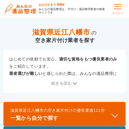
8
おかげさまで
周年
みんなの遺品整理は、片付け・遺品整理業者の検索
サイトです
メニュー
滋賀県近江八幡市
の
空き家片付け
はじめての依頼でも安心。
適切な資格をもつ優良業者のみ
をご紹介しています。
業者選びが難しい
と感じられた際は、みんなの遺品整理に
ご相談ください。
続きを読む
専門の相談員が、
あなたにぴったりな業者をご提案
いたし
ます。
滋賀県近江八幡市
の
空き家片付け
の優良業者
111
件
優良業者とは
一覧から自分で探す
一般財団法人遺品整理認定協会、および一般社団法
人事件現場特殊清掃センターと提携し、「遺品整理