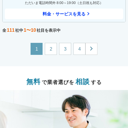
ただいま電話時間外 8:00～19:00（土日祝も対応）
料金・サービスを見る
111
1〜10
全
社中
社目を表示中
1
2
3
4
無料
相談
で業者選びを
する