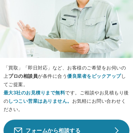
「買取」「即日対応」など、お客様のご希望をお伺いの
上
プロの相談員
が条件に合う
優良業者をピックアップ
し
てご提案。
最大3社のお見積りまで無料
です。ご相談やお見積もり後
の
しつこい営業は
ありません。
お気軽にお問い合わせく
ださい。
フォームから相談する