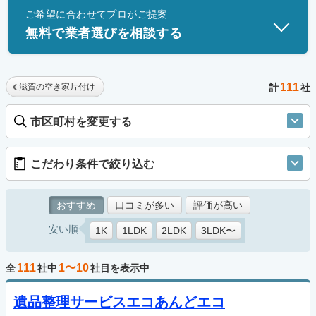
ご希望に合わせてプロがご提案
士」資格を持つ事業者のみ掲載しています。
無料で業者選びを相談する
111
滋賀の空き家片付け
計
社
市区町村を変更する
こだわり条件で絞り込む
おすすめ
口コミが多い
評価が高い
安い順
1K
1LDK
2LDK
3LDK〜
111
1〜10
全
社中
社目を表示中
遺品整理サービスエコあんどエコ