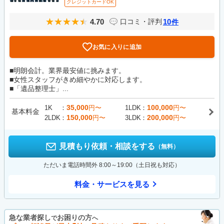
クレジットカードOK
4.70
10
口コミ・評判
件
お気に入りに追加
■明朗会計。業界最安値に挑みます。
■女性スタッフがきめ細やかに対応します。
■「遺品整理士」...
35,000
100,000
1K
円〜
1LDK
円〜
基本料金
150,000
200,000
2LDK
円〜
3LDK
円〜
見積もり依頼・相談をする
（無料）
ただいま電話時間外 8:00～19:00（土日祝も対応）
料金・サービスを見る
急な業者探し
お困りの方
で
へ