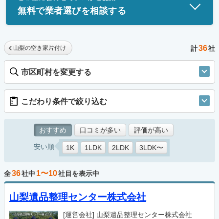
無料で業者選びを相談する
36
山梨の空き家片付け
計
社
市区町村を変更する
こだわり条件で絞り込む
おすすめ
口コミが多い
評価が高い
安い順
1K
1LDK
2LDK
3LDK〜
36
1〜10
全
社中
社目を表示中
山梨遺品整理センター株式会社
[運営会社]
山梨遺品整理センター株式会社