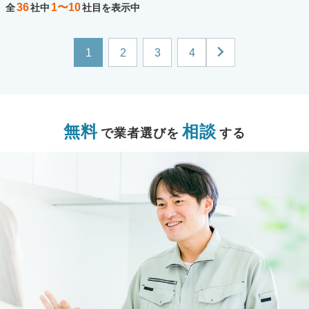
36
1〜10
全
社中
社目を表示中
1
2
3
4
無料
相談
で業者選びを
する