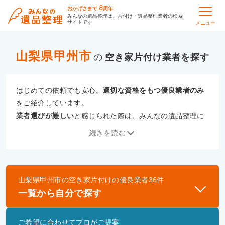
8
おかげさまで
周年
みんなの遺品整理は、片付け・遺品整理業者の検索
サイトです
メニュー
山梨県甲州市
の
空き家片付け
はじめての依頼でも安心。
適切な資格をもつ優良業者のみ
をご紹介しています。
業者選びが難しい
と感じられた際は、みんなの遺品整理に
ご相談ください。
続きを読む
専門の相談員が、
あなたにぴったりな業者をご提案
いたし
ます。
山梨県甲州市
の
空き家片付け
の優良業者
36
件
優良業者とは
一覧から自分で探す
一般財団法人遺品整理認定協会、および一般社団法
人事件現場特殊清掃センターと提携し、「遺品整理
ご希望に合わせてプロがご提案
士」資格を持つ事業者のみ掲載しています。