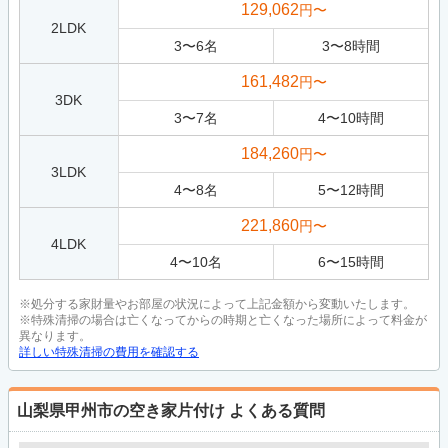
129,062
円〜
2LDK
3
〜
6
名
3
〜
8
時間
161,482
円〜
3DK
3
〜
7
名
4
〜
10
時間
184,260
円〜
3LDK
4
〜
8
名
5
〜
12
時間
221,860
円〜
4LDK
4
〜
10
名
6
〜
15
時間
※処分する家財量やお部屋の状況によって上記金額から変動いたします。
※特殊清掃の場合は亡くなってからの時期と亡くなった場所によって料金が
異なります。
詳しい特殊清掃の費用を確認する
山梨県甲州市の空き家片付け
よくある質問