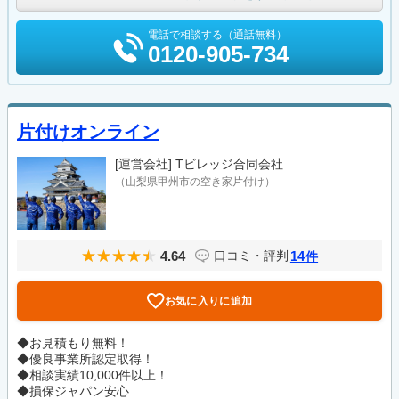
電話で相談する（通話無料）
0120-905-734
片付けオンライン
[運営会社]
Tビレッジ合同会社
（山梨県甲州市の空き家片付け）
4.64
14
口コミ・評判
件
お気に入りに追加
◆お見積もり無料！
◆優良事業所認定取得！
◆相談実績10,000件以上！
◆損保ジャパン安心...