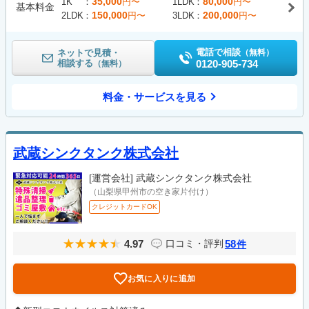
35,000
80,000
1K
円〜
1LDK
円〜
基本料金
150,000
200,000
2LDK
円〜
3LDK
円〜
電話で相談
ネットで見積・
（無料）
相談する
0120-905-734
（無料）
料金・サービスを見る
武蔵シンクタンク株式会社
[運営会社]
武蔵シンクタンク株式会社
（山梨県甲州市の空き家片付け）
クレジットカードOK
4.97
58
口コミ・評判
件
お気に入りに追加