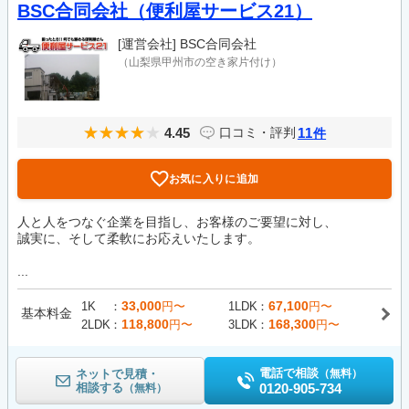
BSC合同会社（便利屋サービス21）
[運営会社]
BSC合同会社
（山梨県甲州市の空き家片付け）
4.45
11
口コミ・評判
件
お気に入りに追加
人と人をつなぐ企業を目指し、お客様のご要望に対し、
誠実に、そして柔軟にお応えいたします。
...
33,000
67,100
1K
円〜
1LDK
円〜
基本料金
118,800
168,300
2LDK
円〜
3LDK
円〜
電話で相談
ネットで見積・
（無料）
相談する
0120-905-734
（無料）