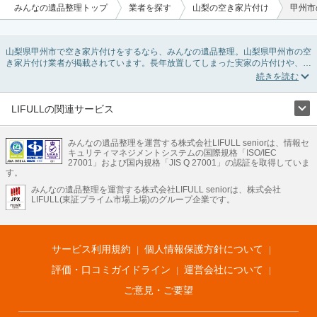
みんなの遺品整理トップ
業者を探す
山梨の空き家片付け
甲州市
山梨県甲州市で空き家片付けをするなら、みんなの遺品整理。山梨県甲州市の空
き家片付け業者が掲載されています。長年放置してしまった実家の片付けや、相
続したが住む予定のない親の家の不用品の処分・回収・引き取りまで対応してい
ます。山梨県甲州市の空き家片付けの料金相場情報だけで業者を決められない場
合は、不用品の買取や家屋の解体・不動産売却などの絞り込み条件を利用し検索
してみましょう。
LIFULLの関連サービス
また家一軒まるごとの掃除方法・空家対策特別措置法の法改正に伴う空き家の片
LIFULLのサービス
付けについての情報も豊富です。
みんなの遺品整理を運営する株式会社LIFULL seniorは、情報セ
不動産・住宅
引越し
老人ホーム
地方創生
ママの就労支援
キュリティマネジメントシステムの国際規格「ISO/IEC
不動産クラウドファンディング
遺品整理
老後の暮らし情報
27001」および国内規格「JIS Q 27001」の認証を取得していま
農業技術
す。
みんなの遺品整理を運営する株式会社LIFULL seniorは、株式会社
LIFULL HOME'Sのサービス
LIFULL(東証プライム市場上場)のグループ企業です。
不動産・住宅
マンション
一戸建て
注文住宅
リノベーション
不動産査定
マンション専門売却査定
不動産投資
アドバイザー
住まいの窓口
住宅ローン
住まいインデックス
プライスマップ
不動産アーカイブ
空き家バンク
家賃相場
不動産会社
まちむすび
サービス利用規約
個人情報保護方針について
不動産用語集
住まいのお役立ち情報
LIFULL HOME'S PRESS
DIY Mag
アプリ
不動産データ
不動産転職
評価・口コミガイドライン
運営会社について
ご意見・ご要望