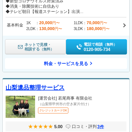
◆新型コロナウイルス対策済み
◆消臭・除菌技術に自信あり
◆テレビ朝日【報道ステーション】出演...
20,000
70,000
1K
円〜
1LDK
円〜
基本料金
130,000
180,000
2LDK
円〜
3LDK
円〜
電話で相談
ネットで見積・
（無料）
相談する
0120-905-734
（無料）
料金・サービスを見る
山梨遺品整理サービス
[運営会社]
若尾商事 有限会社
（山梨県甲州市の空き家片付け）
クレジットカードOK
5.00
3
口コミ・評判
件