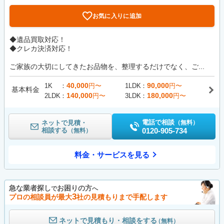
お気に入りに追加
◆遺品買取対応！
◆クレカ決済対応！
ご家族の大切にしてきたお品物を、整理するだけでなく、ご...
40,000
90,000
1K
円〜
1LDK
円〜
基本料金
140,000
180,000
2LDK
円〜
3LDK
円〜
電話で相談
ネットで見積・
（無料）
相談する
0120-905-734
（無料）
料金・サービスを見る
急な業者探し
お困りの方
で
へ
3
プロの相談員が最大
社の見積もりまで手配します
ネットで見積もり・相談をする
（無料）