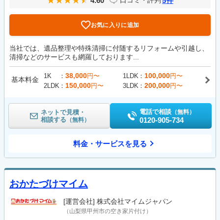
4.60
5
口コミ・評判
件
お気に入りに追加
当社では、遺品整理や特殊清掃に付随するリフォームや引越し、
清掃などのサービスも網羅しております...
38,000
100,000
1K
円〜
1LDK
円〜
基本料金
150,000
200,000
2LDK
円〜
3LDK
円〜
電話で相談
ネットで見積・
（無料）
相談する
0120-905-734
（無料）
料金・サービスを見る
おかたづけマイム
[運営会社]
株式会社マイムジャパン
（山梨県甲州市の空き家片付け）