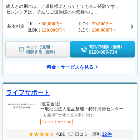
故人との別れは、ご遺族様にとってとても辛い経験です。
セレンシアは、そんなご遺族様のお気持ちに...
30,000
70,000
1K
円〜
1LDK
円〜
基本料金
120,000
180,000
2LDK
円〜
3LDK
円〜
電話で相談
ネットで見積・
（無料）
相談する
0120-905-734
（無料）
料金・サービスを見る
ライフサポート
[運営会社]
一般社団法人遺品整理・特殊清掃センター
（山梨県甲州市の空き家片付け）
クレジットカードOK
4.81
32
口コミ・評判
件