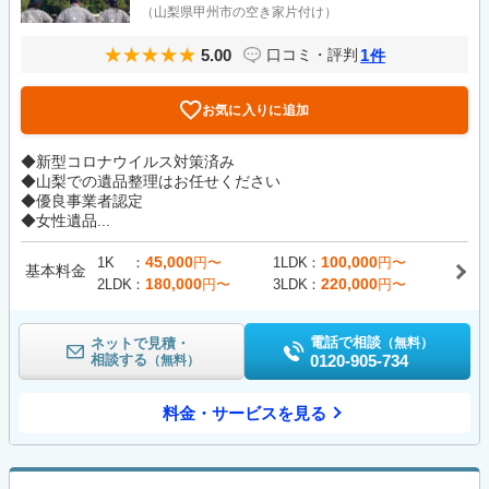
（山梨県甲州市の空き家片付け）
5.00
1
口コミ・評判
件
お気に入りに追加
◆新型コロナウイルス対策済み
◆山梨での遺品整理はお任せください
◆優良事業者認定
◆女性遺品...
45,000
100,000
1K
円〜
1LDK
円〜
基本料金
180,000
220,000
2LDK
円〜
3LDK
円〜
電話で相談
ネットで見積・
（無料）
相談する
0120-905-734
（無料）
料金・サービスを見る