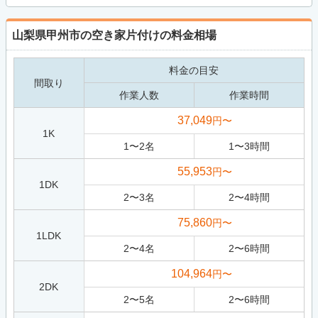
山梨県甲州市の空き家片付けの料金相場
料金の目安
間取り
作業人数
作業時間
37,049
円〜
1K
1
〜
2
名
1
〜
3
時間
55,953
円〜
1DK
2
〜
3
名
2
〜
4
時間
75,860
円〜
1LDK
2
〜
4
名
2
〜
6
時間
104,964
円〜
2DK
2
〜
5
名
2
〜
6
時間