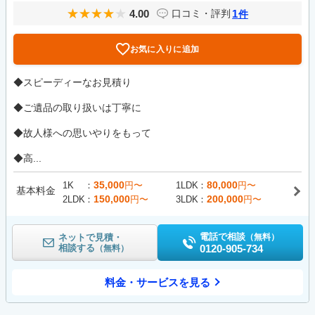
4.00
1
口コミ・評判
件
お気に入りに追加
◆スピーディーなお見積り
◆ご遺品の取り扱いは丁寧に
◆故人様への思いやりをもって
◆高...
35,000
80,000
1K
円〜
1LDK
円〜
基本料金
150,000
200,000
2LDK
円〜
3LDK
円〜
電話で相談
ネットで見積・
（無料）
相談する
0120-905-734
（無料）
料金・サービスを見る