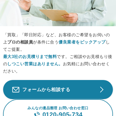
「買取」「即日対応」など、お客様のご希望をお伺いの
上
プロの相談員
が条件に合う
優良業者をピックアップ
し
てご提案。
最大3社のお見積りまで無料
です。ご相談やお見積もり後
の
しつこい営業は
ありません。
お気軽にお問い合わせく
ださい。
フォームから相談する
みんなの遺品整理 お問い合わせ窓口
0120-905-734