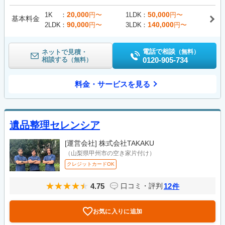
20,000
50,000
1K
円〜
1LDK
円〜
基本料金
90,000
140,000
2LDK
円〜
3LDK
円〜
電話で相談
ネットで見積・
（無料）
相談する
0120-905-734
（無料）
料金・サービスを見る
遺品整理セレンシア
[運営会社]
株式会社TAKAKU
（山梨県甲州市の空き家片付け）
クレジットカードOK
4.75
12
口コミ・評判
件
お気に入りに追加