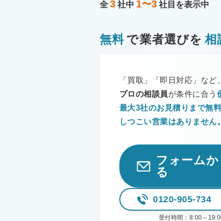
3
1〜3
全
社中
社目を表示中
無料
で業者選びを
相
「買取」「即日対応」など
プロの相談員
が条件に合う
最大3社のお見積りまで無
しつこい営業は
ありません
フォームか
る
0120-905-734
受付時間：
8:00～1