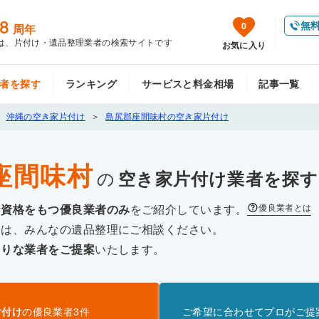
8
無
0
周年
は、片付け・遺品整理業者の検索サイトです
お気に入り
者を探す
ランキング
サービスと料金相場
記事一覧
沖縄の空き家片付け
島尻郡座間味村の空き家片付け
座間味村
の
空き家片付け
業者を探す
優良業者とは
な資格をもつ優良業者のみ
をご紹介しています。
際は、みんなの遺品整理にご相談ください。
たりな業者をご提案
いたします。
片付け
の優良業者
3
件
ご希望に合わせてプロがご提