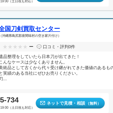
19:00（土日祝も対応）
全国刀剣買取センター
（沖縄県島尻郡座間味村の空き家片付け）
ー
口コミ・評判
0件
遺品整理をしていたら日本刀が出てきた！
こんなケースは少なくありません。
美術品として古くから代々受け継がれてきた価値のあるも
と実績のある当社にぜひお売りください。
刀...
5-734
ネットで見積・相談
（無料）
19:00（土日祝も対応）