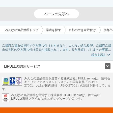
ページの先頭へ
みんなの遺品整理トップ
業者を探す
京都の空き家片付け
京都市
京都府京都市伏見区で空き家片付けをするなら、みんなの遺品整理。京都府京都
市伏見区の空き家片付け業者が掲載されています。長年放置してしまった実家の
片付けや、相続したが住む予定のない親の家の不用品の処分・回収・引き取りま
で対応しています。京都府京都市伏見区の空き家片付けの料金相場情報だけで業
者を決められない場合は、不用品の買取や家屋の解体・不動産売却などの絞り込
み条件を利用し検索してみましょう。
LIFULLの関連サービス
また家一軒まるごとの掃除方法・空家対策特別措置法の法改正に伴う空き家の片
LIFULLのサービス
付けについての情報も豊富です。
みんなの遺品整理を運営する株式会社LIFULL seniorは、情報セ
不動産・住宅
引越し
老人ホーム
地方創生
ママの就労支援
キュリティマネジメントシステムの国際規格「ISO/IEC
不動産クラウドファンディング
遺品整理
老後の暮らし情報
27001」および国内規格「JIS Q 27001」の認証を取得していま
農業技術
す。
みんなの遺品整理を運営する株式会社LIFULL seniorは、株式会社
LIFULL HOME'Sのサービス
LIFULL(東証プライム市場上場)のグループ企業です。
不動産・住宅
マンション
一戸建て
注文住宅
リノベーション
不動産査定
マンション専門売却査定
不動産投資
アドバイザー
住まいの窓口
住宅ローン
住まいインデックス
プライスマップ