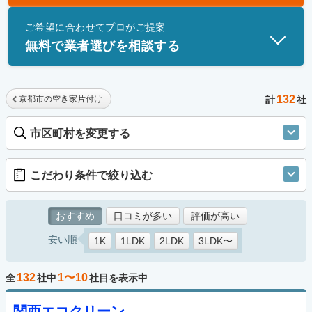
士」資格を持つ事業者のみ掲載しています。
ご希望に合わせてプロがご提案
無料で業者選びを相談する
132
京都市の空き家片付け
計
社
市区町村を変更する
こだわり条件で絞り込む
おすすめ
口コミが多い
評価が高い
安い順
1K
1LDK
2LDK
3LDK〜
132
1〜10
全
社中
社目を表示中
関西エコクリーン