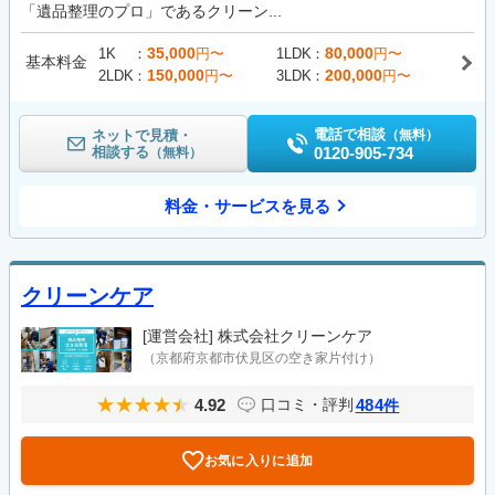
「遺品整理のプロ」であるクリーン...
35,000
80,000
1K
円〜
1LDK
円〜
基本料金
150,000
200,000
2LDK
円〜
3LDK
円〜
電話で相談
ネットで見積・
（無料）
相談する
0120-905-734
（無料）
料金・サービスを見る
クリーンケア
[運営会社]
株式会社クリーンケア
（京都府京都市伏見区の空き家片付け）
4.92
484
口コミ・評判
件
お気に入りに追加