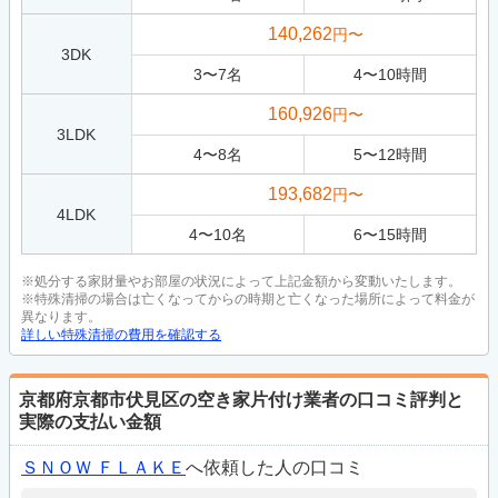
140,262
円〜
3DK
3
〜
7
名
4
〜
10
時間
160,926
円〜
3LDK
4
〜
8
名
5
〜
12
時間
193,682
円〜
4LDK
4
〜
10
名
6
〜
15
時間
※処分する家財量やお部屋の状況によって上記金額から変動いたします。
※特殊清掃の場合は亡くなってからの時期と亡くなった場所によって料金が
異なります。
詳しい特殊清掃の費用を確認する
京都府京都市伏見区の空き家片付け業者の口コミ評判と
実際の支払い金額
ＳＮＯＷ ＦＬＡＫＥ
へ依頼した人の口コミ