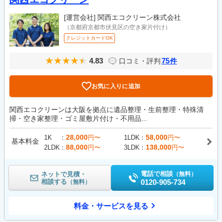
[運営会社]
関西エコクリーン株式会社
（京都府京都市伏見区の空き家片付け）
クレジットカードOK
4.83
75
口コミ・評判
件
お気に入りに追加
関西エコクリーンは大阪を拠点に遺品整理・生前整理・特殊清
掃・空き家整理・ゴミ屋敷片付け・不用品...
28,000
58,000
1K
円〜
1LDK
円〜
基本料金
88,000
138,000
2LDK
円〜
3LDK
円〜
電話で相談
ネットで見積・
（無料）
相談する
0120-905-734
（無料）
料金・サービスを見る