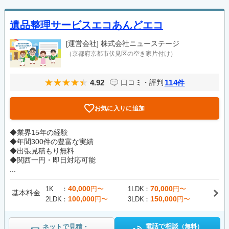
遺品整理サービスエコあんどエコ
[運営会社]
株式会社ニューステージ
（京都府京都市伏見区の空き家片付け）
4.92
114
口コミ・評判
件
お気に入りに追加
◆業界15年の経験
◆年間300件の豊富な実績
◆出張見積もり無料
◆関西一円・即日対応可能
...
40,000
70,000
1K
円〜
1LDK
円〜
基本料金
100,000
150,000
2LDK
円〜
3LDK
円〜
電話で相談
ネットで見積・
（無料）