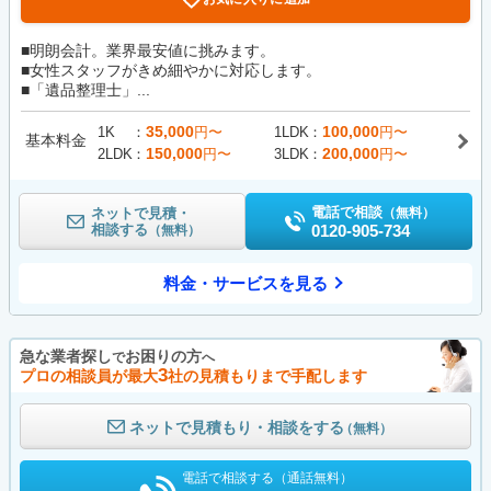
■明朗会計。業界最安値に挑みます。
■女性スタッフがきめ細やかに対応します。
■「遺品整理士」...
35,000
100,000
1K
円〜
1LDK
円〜
基本料金
150,000
200,000
2LDK
円〜
3LDK
円〜
電話で相談
ネットで見積・
（無料）
相談する
0120-905-734
（無料）
料金・サービスを見る
急な業者探し
お困りの方
で
へ
3
プロの相談員が最大
社の見積もりまで手配します
ネットで見積もり・相談をする
（無料）
電話で相談する（通話無料）