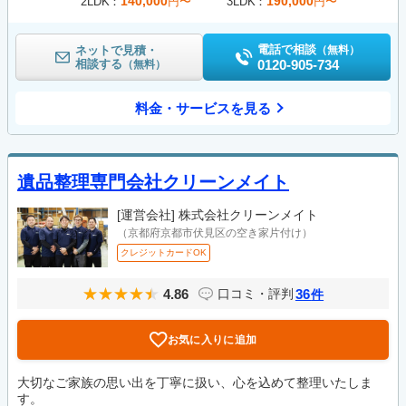
140,000
190,000
2LDK
円〜
3LDK
円〜
電話で相談
ネットで見積・
（無料）
相談する
0120-905-734
（無料）
料金・サービスを見る
遺品整理専門会社クリーンメイト
[運営会社]
株式会社クリーンメイト
（京都府京都市伏見区の空き家片付け）
クレジットカードOK
4.86
36
口コミ・評判
件
お気に入りに追加
大切なご家族の思い出を丁寧に扱い、心を込めて整理いたしま
す。