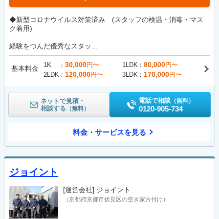
◆新型コロナウイルス対策済み (スタッフの検温・消毒・マス
ク着用)
経験をつんだ優秀なスタッ...
30,000
80,000
1K
円〜
1LDK
円〜
基本料金
120,000
170,000
2LDK
円〜
3LDK
円〜
電話で相談
ネットで見積・
（無料）
相談する
0120-905-734
（無料）
料金・サービスを見る
ジョイント
[運営会社]
ジョイント
（京都府京都市伏見区の空き家片付け）