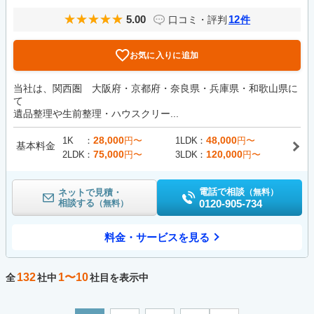
5.00
12
口コミ・評判
件
お気に入りに追加
当社は、関西圏 大阪府・京都府・奈良県・兵庫県・和歌山県に
て
遺品整理や生前整理・ハウスクリー...
28,000
48,000
1K
円〜
1LDK
円〜
基本料金
75,000
120,000
2LDK
円〜
3LDK
円〜
電話で相談
ネットで見積・
（無料）
相談する
0120-905-734
（無料）
料金・サービスを見る
132
1〜10
全
社中
社目を表示中