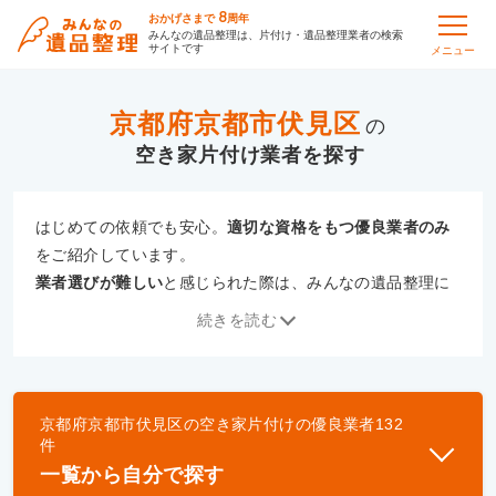
8
おかげさまで
周年
みんなの遺品整理は、片付け・遺品整理業者の検索
サイトです
メニュー
京都府京都市伏見区
の
空き家片付け
はじめての依頼でも安心。
適切な資格をもつ優良業者のみ
をご紹介しています。
業者選びが難しい
と感じられた際は、みんなの遺品整理に
ご相談ください。
続きを読む
専門の相談員が、
あなたにぴったりな業者をご提案
いたし
ます。
京都府京都市伏見区
の
空き家片付け
の優良業者
132
優良業者とは
件
一般財団法人遺品整理認定協会、および一般社団法
一覧から自分で探す
人事件現場特殊清掃センターと提携し、「遺品整理