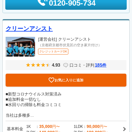
0120-905-734
クリーンアシスト
[運営会社]
クリーンアシスト
（京都府京都市伏見区の空き家片付け）
クレジットカードOK
4.93
185
口コミ・評判
件
お気に入りに追加
■新型コロナウイルス対策済み
■追加料金一切なし
■水回りの掃除も料金コミコミ
当社は多種多...
35,000
90,000
1K
円〜
1LDK
円〜
基本料金