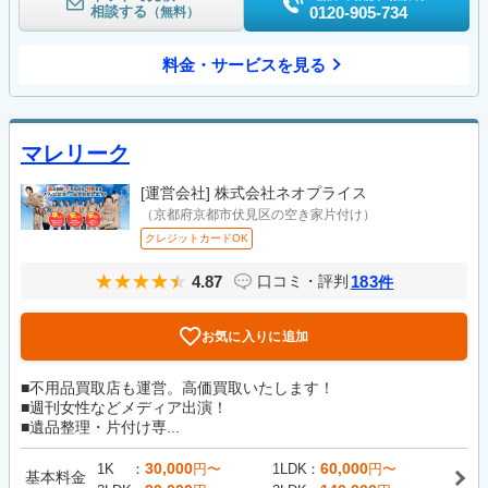
相談する
0120-905-734
（無料）
料金・サービスを見る
マレリーク
[運営会社]
株式会社ネオプライス
（京都府京都市伏見区の空き家片付け）
クレジットカードOK
4.87
183
口コミ・評判
件
お気に入りに追加
■不用品買取店も運営。高価買取いたします！
■週刊女性などメディア出演！
■遺品整理・片付け専...
30,000
60,000
1K
円〜
1LDK
円〜
基本料金