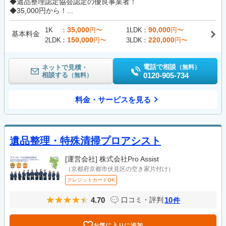
◆遺品整理認定協会認定の優良事業者！
◆35,000円から！...
35,000
90,000
1K
円〜
1LDK
円〜
基本料金
150,000
220,000
2LDK
円〜
3LDK
円〜
電話で相談
ネットで見積・
（無料）
相談する
0120-905-734
（無料）
料金・サービスを見る
遺品整理・特殊清掃プロアシスト
[運営会社]
株式会社Pro Assist
（京都府京都市伏見区の空き家片付け）
クレジットカードOK
4.70
10
口コミ・評判
件
お気に入りに追加