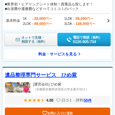
■業界初！ヒアリングシート体制！貴重品も探します！
■出張費や運搬費などすべてコミコミのパック...
28,000
58,000
1K
円〜
1LDK
円〜
基本料金
88,000
138,000
2LDK
円〜
3LDK
円〜
電話で相談
ネットで見積・
（無料）
相談する
0120-905-734
（無料）
料金・サービスを見る
遺品整理専門サービス ひめ紫
[運営会社]
ひめ紫
（京都府京都市伏見区の空き家片付け）
4.88
50
口コミ・評判
件
お気に入りに追加