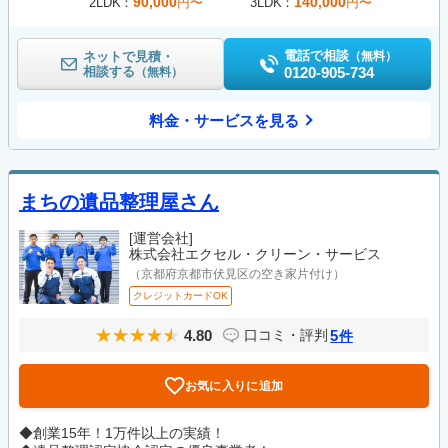
90,000
140,000
2LDK
円〜
3LDK
円〜
電話で相談
ネットで見積・
（無料）
相談する
0120-905-734
（無料）
料金・サービスを見る
まちの遺品整理屋さん
[運営会社]
株式会社エクセル・クリーン・サービス
（京都府京都市伏見区の空き家片付け）
クレジットカードOK
4.80
5
口コミ・評判
件
お気に入りに追加
◆創業15年！1万件以上の実績！