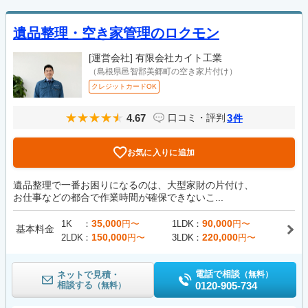
遺品整理・空き家管理のロクモン
[運営会社]
有限会社カイト工業
（島根県邑智郡美郷町の空き家片付け）
クレジットカードOK
4.67
3
口コミ・評判
件
お気に入りに追加
遺品整理で一番お困りになるのは、大型家財の片付け、
お仕事などの都合で作業時間が確保できないこ...
35,000
90,000
1K
円〜
1LDK
円〜
基本料金
150,000
220,000
2LDK
円〜
3LDK
円〜
電話で相談
ネットで見積・
（無料）
相談する
0120-905-734
（無料）