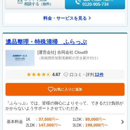
相談する
0120-905-734
（無料）
料金・サービスを見る
遺品整理・特殊清掃 ふらっぷ
[運営会社]
合同会社 Cloud9
（島根県邑智郡美郷町の空き家片付け）
4.67
12
口コミ・評判
件
お気に入りに追加
『ふらっぷ』では、皆様の御心によりそって、できるだけ負担が
かからないようサポートさせていただき...
37,000
89,000
1K
円〜
1LDK
円〜
基本料金
147,000
198,000
2LDK
円〜
3LDK
円〜