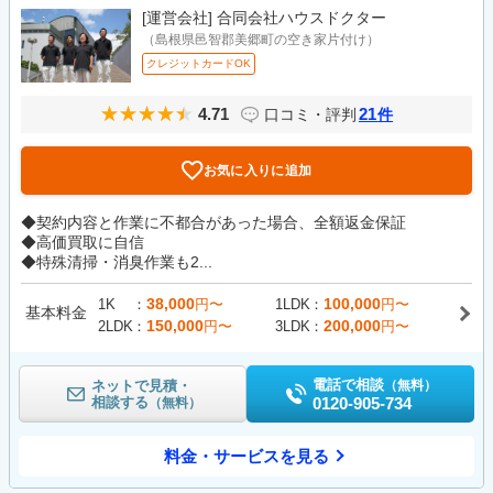
[運営会社]
合同会社ハウスドクター
（島根県邑智郡美郷町の空き家片付け）
クレジットカードOK
4.71
21
口コミ・評判
件
お気に入りに追加
◆契約内容と作業に不都合があった場合、全額返金保証
◆高価買取に自信
◆特殊清掃・消臭作業も2...
38,000
100,000
1K
円〜
1LDK
円〜
基本料金
150,000
200,000
2LDK
円〜
3LDK
円〜
電話で相談
ネットで見積・
（無料）
相談する
0120-905-734
（無料）
料金・サービスを見る