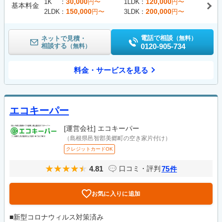
30,000
120,000
1K
円〜
1LDK
円〜
基本料金
150,000
200,000
2LDK
円〜
3LDK
円〜
電話で相談
ネットで見積・
（無料）
相談する
0120-905-734
（無料）
料金・サービスを見る
エコキーパー
[運営会社]
エコキーパー
（島根県邑智郡美郷町の空き家片付け）
クレジットカードOK
4.81
75
口コミ・評判
件
お気に入りに追加
■新型コロナウィルス対策済み