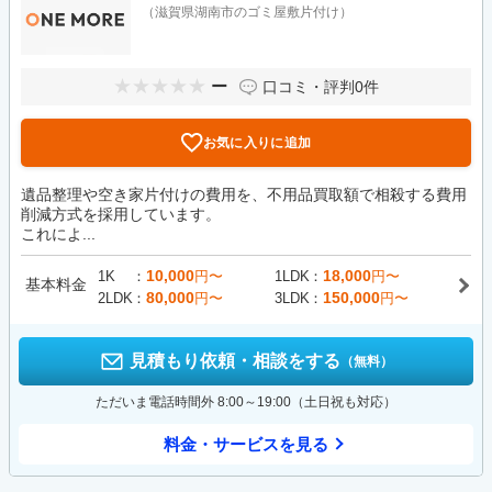
（滋賀県湖南市のゴミ屋敷片付け）
ー
口コミ・評判
0件
お気に入りに追加
遺品整理や空き家片付けの費用を、不用品買取額で相殺する費用
削減方式を採用しています。
これによ...
10,000
18,000
1K
円〜
1LDK
円〜
基本料金
80,000
150,000
2LDK
円〜
3LDK
円〜
見積もり依頼・相談をする
（無料）
ただいま電話時間外 8:00～19:00（土日祝も対応）
料金・サービスを見る