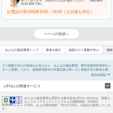
承っております。お急ぎの方はお電話ください。（通話無料：
0120-905-734）
お電話の受付時間
8:00～19:00（土日祝も対応）
ページの先頭へ
みんなの遺品整理トップ
業者を探す
滋賀のゴミ屋敷片付け
湖南
ゴミ屋敷片付けの依頼をお考えなら、みんなの遺品整理。事件現場特殊清掃セン
ターと提携しており、滋賀県湖南市の作業品質の高いゴミ屋敷片付け業者を掲載
しています。汚部屋の片付けに伴う不用品の処分・回収・引き取りから、外虫の
発生や孤独死の現場まで対応しています。滋賀県湖南市のゴミ屋敷片付けの料金
相場情報だけで業者を決められない場合は不用品の買取や消臭脱臭など絞り込み
条件を利用し検索してみましょう。ゴミ屋敷になってしまう方は高齢で体力的に
LIFULLの関連サービス
掃除するのが難しい、認知症やセルフネグレクトになってしまう、精神的なスト
LIFULLのサービス
レスなど様々な原因があります。
またお役立ち情報も豊富なので、部屋を埋めつくす大量のゴミを自力で片付ける
みんなの遺品整理を運営する株式会社LIFULL seniorは、情報セ
不動産・住宅
引越し
老人ホーム
地方創生
ママの就労支援
キュリティマネジメントシステムの国際規格「ISO/IEC
方法についてもチェックしてみてください。
不動産クラウドファンディング
遺品整理
老後の暮らし情報
27001」および国内規格「JIS Q 27001」の認証を取得していま
農業技術
す。