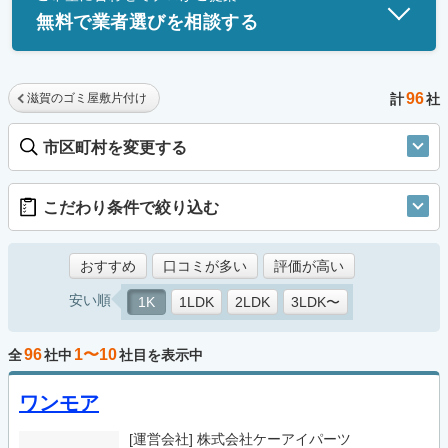
無料で業者選びを相談する
96
滋賀のゴミ屋敷片付け
計
社
市区町村を変更する
こだわり条件で絞り込む
おすすめ
口コミが多い
評価が高い
安い順
1K
1LDK
2LDK
3LDK〜
96
1〜10
全
社中
社目を表示中
ワンモア
[運営会社]
株式会社ケーアイパーツ