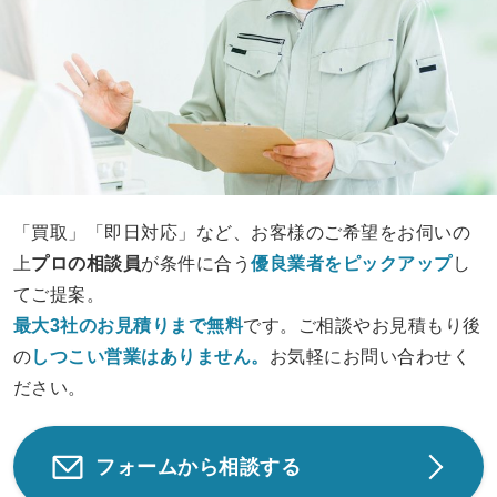
「買取」「即日対応」など、お客様のご希望をお伺いの
上
プロの相談員
が条件に合う
優良業者をピックアップ
し
てご提案。
最大3社のお見積りまで無料
です。ご相談やお見積もり後
の
しつこい営業は
ありません。
お気軽にお問い合わせく
ださい。
フォームから相談する