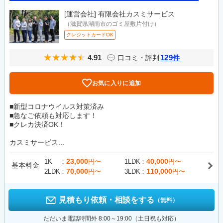
[運営会社]
有限会社カスミサービス
（滋賀県湖南市のゴミ屋敷片付け）
クレジットカードOK
4.91
129
口コミ・評判
件
お気に入りに追加
■新型コロナウイルス対策済み
■急なご依頼も対応します！
■クレカ決済OK！
カスミサービス...
23,000
40,000
1K
円〜
1LDK
円〜
基本料金
70,000
110,000
2LDK
円〜
3LDK
円〜
見積もり依頼・相談をする
（無料）
ただいま電話時間外 8:00～19:00（土日祝も対応）