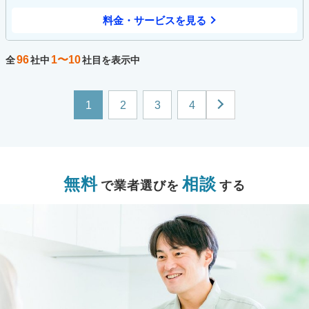
料金・サービスを見る
96
1〜10
全
社中
社目を表示中
1
2
3
4
無料
相談
で業者選びを
する