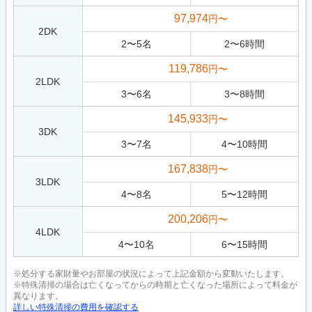
97,974
円〜
2DK
2
〜
5
名
2
〜
6
時間
119,786
円〜
2LDK
3
〜
6
名
3
〜
8
時間
145,933
円〜
3DK
3
〜
7
名
4
〜
10
時間
167,838
円〜
3LDK
4
〜
8
名
5
〜
12
時間
200,206
円〜
4LDK
4
〜
10
名
6
〜
15
時間
※処分する家財量やお部屋の状況によって上記金額から変動いたします。
※特殊清掃の場合は亡くなってからの時期と亡くなった場所によって料金が
異なります。
詳しい特殊清掃の費用を確認する