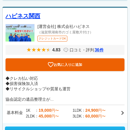
ハピネス関西
[運営会社]
株式会社ハピネス
（滋賀県湖南市のゴミ屋敷片付け）
クレジットカードOK
4.83
36
口コミ・評判
件
お気に入りに追加
◆クレカ払い対応
◆損害保険加入済
◆リサイクルショップや質屋も運営
協会認定の遺品整理士が...
19,000
24,900
1K
円〜
1LDK
円〜
基本料金
45,000
60,000
2LDK
円〜
3LDK
円〜