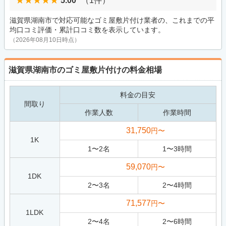
5.00
（1件）
滋賀県湖南市で対応可能なゴミ屋敷片付け業者の、これまでの平
均口コミ評価・累計口コミ数を表示しています。
（2026年08月10日時点）
滋賀県湖南市のゴミ屋敷片付けの料金相場
料金の目安
間取り
作業人数
作業時間
31,750
円〜
1K
1
〜
2
名
1
〜
3
時間
59,070
円〜
1DK
2
〜
3
名
2
〜
4
時間
71,577
円〜
1LDK
2
〜
4
名
2
〜
6
時間