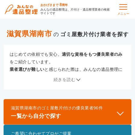
8
おかげさまで
周年
みんなの遺品整理は、片付け・遺品整理業者の検索
サイトです
メニュー
滋賀県湖南市
の
ゴミ屋敷片付け
はじめての依頼でも安心。
適切な資格をもつ優良業者のみ
をご紹介しています。
業者選びが難しい
と感じられた際は、みんなの遺品整理に
ご相談ください。
続きを読む
専門の相談員が、
あなたにぴったりな業者をご提案
いたし
ます。
滋賀県湖南市
の
ゴミ屋敷片付け
の優良業者
96
件
優良業者とは
一覧から自分で探す
一般財団法人遺品整理認定協会、および一般社団法
人事件現場特殊清掃センターと提携し、「遺品整理
ご希望に合わせてプロがご提案
士」資格を持つ事業者のみ掲載しています。